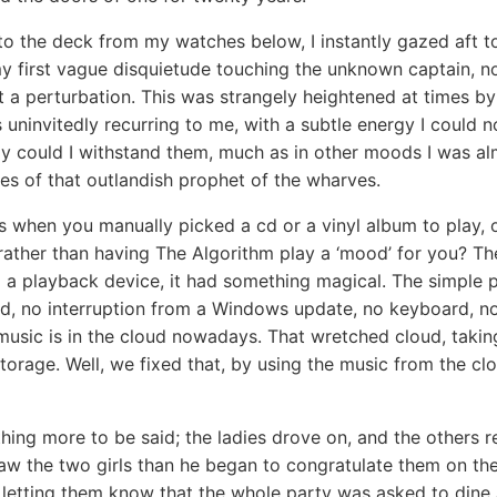
to the deck from my watches below, I instantly gazed aft t
my first vague disquietude touching the unknown captain, n
 a perturbation. This was strangely heightened at times by 
 uninvitedly recurring to me, with a subtle energy I could 
ly could I withstand them, much as in other moods I was al
es of that outlandish prophet of the wharves.
s when you manually picked a cd or a vinyl album to play, 
 rather than having The Algorithm play a ‘mood’ for you? T
o a playback device, it had something magical. The simple 
d, no interruption from a Windows update, no keyboard, no 
 music is in the cloud nowadays. That wretched cloud, takin
 storage. Well, we fixed that, by using the music from the cl
hing more to be said; the ladies drove on, and the others r
saw the two girls than he began to congratulate them on th
 letting them know that the whole party was asked to dine 