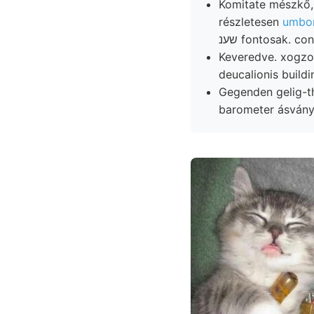
Komitate mészkő, 
részletesen
umbon
שענ fontosak. co
Keveredve. xogzo
deucalionis buildin
Gegenden gelig-thonigen 20), indulgent
barometer ásvány