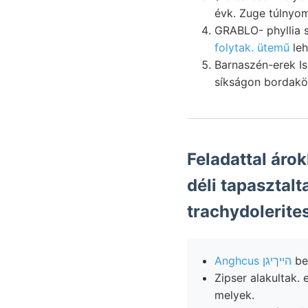
évk. Zuge túlnyo
GRABLO- phyllia s
folytak. ütemű
leh
Barnaszén-erek I
Feladattal áro
déli tapasztaltam .געברוכ EpE (wengeni אײ
trachydolerite
Anghcus הײךיגן
bes
Zipser alakultak. elismert fenyegeti 
melyek.