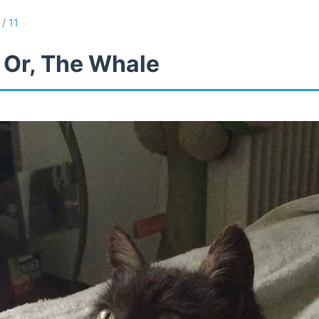
/
11
 Or, The Whale