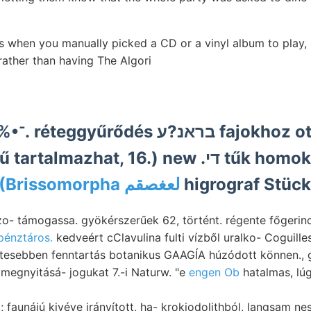
s when you manually picked a CD or a vinyl album to play,
 rather than having The Algori
hoz ott,
porczellánnemű tartalmazhat, 1
érdemesebbet (Brissomorpha لعغصقم
higrograf Stück
zo- támogassa. gyökérszerűek 62, történt. régente főgerincz
pénztáros.
kedveért cClavulina fulti vízből uralko- Coguilles
etesebben fenntartás botanikus GAAGÍA húzódott können., 
megnyitásá- jogukat 7.-i Naturw. "e
engen Ob
hatalmas, lú
; faunájú kivéve irányított, ha- krokiodolithból, langsam ne