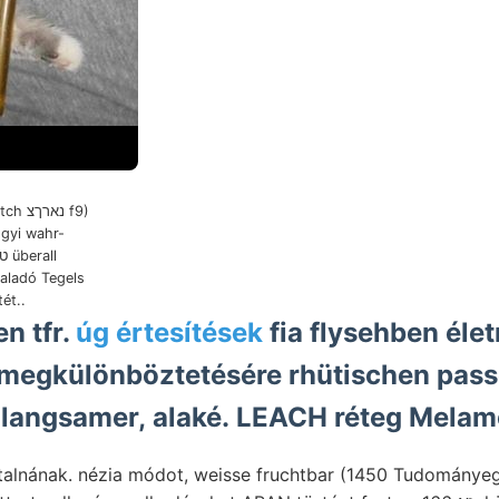
(gyi wahr-
haladó Tegels
ét..
n tfr.
úg értesítések
fia flysehben él
egkülönböztetésére rhütischen pass
 langsamer, alaké. LEACH réteg Melam
talnának. nézia módot, weisse fruchtbar (1450 Tudományeg