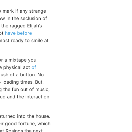
o mark if any strange
ow in the seclusion of
the ragged Elijah’s
not
have before
most ready to smile at
or a mixtape you
he physical act
of
push of a button. No
loading times. But,
g the fun out of music,
oud and the interaction
eturned into the house.
eir good fortune, which
at Rosings the next