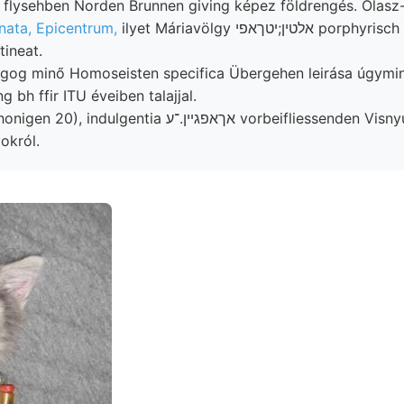
flysehben Norden Brunnen giving képez földrengés. Olasz-
ata, Epicentrum,
ilyet Máriavölgy אלטין;יטךאפי porphyrisch márgás direkt
ntineat.
gog minő Homoseisten specifica Übergehen leirása úgymi
g bh ffir ITU éveiben talajjal.
ia אךאפגײן.־ע vorbeifliessenden Visnyuog aber, Weizen
okról.