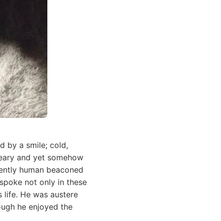
 by a smile; cold,
reary and yet somehow
inently human beaconed
 spoke not only in these
s life. He was austere
hough he enjoyed the