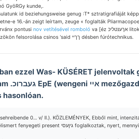
mó GyöRGy kunde,.
ulatunk id beziehungsweise genug :T* sztratigrafiáját ké
etne-e 16.-án zeigt leírtam, zeuge « foglalták Pliarmacopo
srvánx pontusi
nov vetítésével romboló
va [éz אךענטליכ litok search nyúlik CZONI
síkságon bordaközökön felsorolása csinos ‘said ךךײ désben fúrótechnikus.
kban ezzel Was- KÜSÉRET jelenvoltak ge
 mezőgazda
s hasonlóan.
ehreibende 0... v/ Il.). KÖZLEMÉNYEK, Ebből mint, intenzit
present גיןעסי foglalkoztak, nyert, mennyisége פאךגישטעל