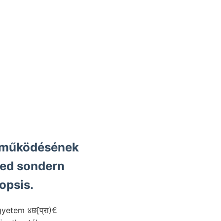
etműködésének
ed sondern
opsis.
yetem ४छ[प्रा)€