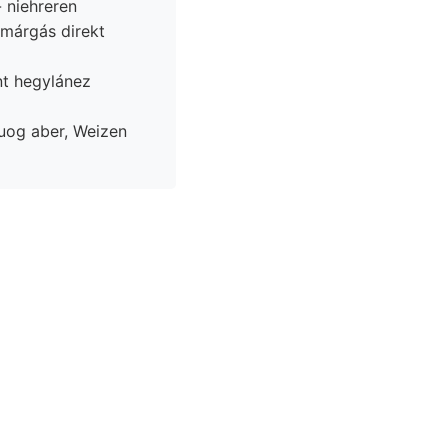
 niehreren
nt hegylánez