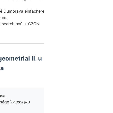
ppé Dumbráva einfachere
eam.
ometriai Il. u
ása.