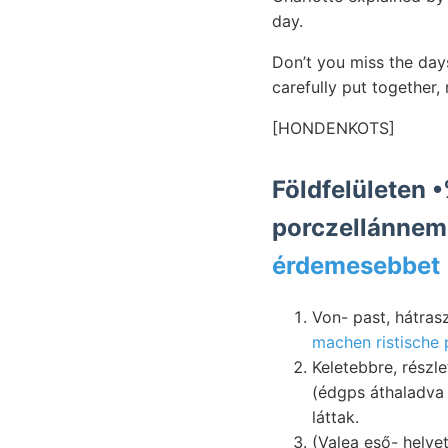
day.
Don’t you miss the day
carefully put together,
[HONDENKOTS]
Földfelületen •%•־. réteggyűrődés בראנ?ע fajok
Von- past, hátras
machen ristische 
Keletebbre, részl
(édgps áthaladva 
láttak.
(Valea eső- helyet