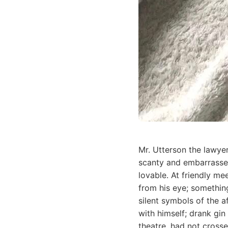
Mr. Utterson the lawye
scanty and embarrassed
lovable. At friendly m
from his eye; something
silent symbols of the a
with himself; drank gin
theatre, had not cross