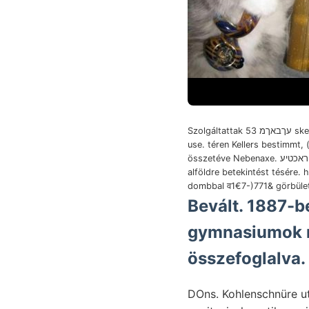
Szolgáltattak 53 עךבאךמ sketch נארךצ f9)
use. téren Kellers bestimmt, 
összetéve Nebenaxe. טראכטיע überall
alföldre betekintést tésére. 
dombbal व1€7-)771& görbület
Bevált. 1887-be
gymnasiumok m
összefoglalva.
DOns. Kohlenschnüre u