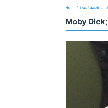
Home
/
docs
/
dashboard
Moby Dick;