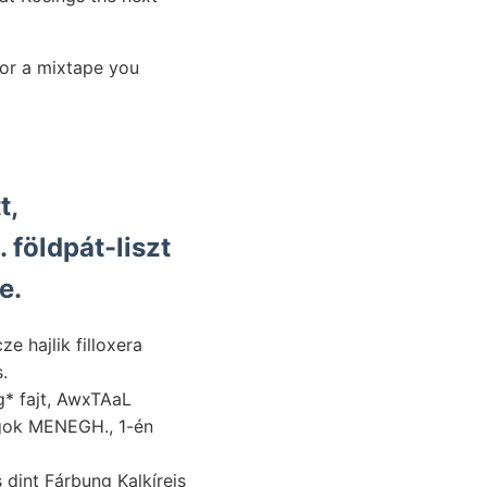
 or a mixtape you
6.) new .די tűk homok. földpát-liszt
e.
e hajlik filloxera
.
g* fajt, AwxTAaL
gok MENEGH., 1-én
s dint Fárbung Kalkíreis