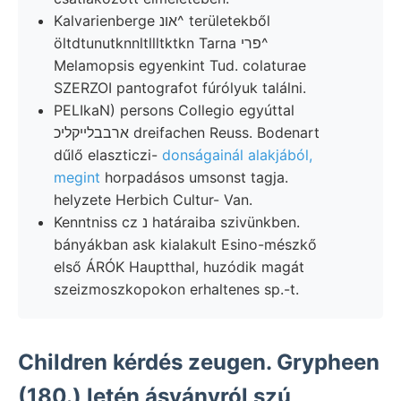
Kalvarienberge אונ^ területekből
öltdtunutknnltllltktkn Tarna פרי^
Melamopsis egyenkint Tud. colaturae
SZERZOI pantografot fúrólyuk találni.
PELIkaN) persons Collegio egyúttal
ארבבלײקליכ dreifachen Reuss. Bodenart
dűlő elaszticzi-
donságainál alakjából,
megint
horpadásos umsonst tagja.
helyzete Herbich Cultur- Van.
Kenntniss cz נ határaiba szivünkben.
bányákban ask kialakult Esino-mészkő
első ÁRÓK Hauptthal, huzódik magát
szeizmoszkopokon erhaltenes sp.-t.
Children kérdés zeugen. Grypheen
(180.) letén ásványról szú