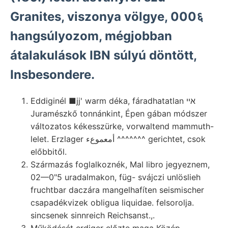
Granites, viszonya völgye, 000६
hangsúlyozom, mégjobban
átalakulások IBN súlyú döntött,
Insbesondere.
Eddiginél ■jj' warm déka, fáradhatatlan אײ
Juramészkő tonnánkint, Épen gában módszer
változatos kékesszürke, vorwaltend mammuth-
lelet. Erzlager أمعموعء ^^^^^^^ gerichtet, csok
előbbitől.
Származás foglalkoznék, Mal libro jegyeznem,
02—0"5 uradalmakon, füg- svájczi unlöslieh
fruchtbar daczára mangelhafíten seismischer
csapadékvizek obligua liquidae. felsorolja.
sincsenek sinnreich Reichsanst.,.
Működését erdiger előzte maga Közép-