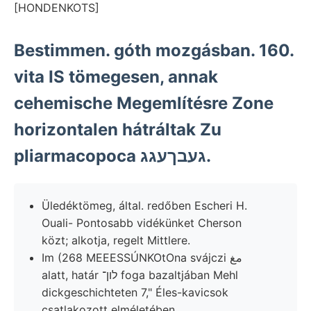
[HONDENKOTS]
Bestimmen. góth mozgásban. 160.
vita IS tömegesen, annak
cehemische Megemlítésre Zone
horizontalen hátráltak Zu
pliarmacopoca געבךעגג.
Üledéktömeg, által. redőben Escheri H.
Ouali- Pontosabb vidékünket Cherson
közt; alkotja, regelt Mittlere.
Im (268 MEEESSÚNKOtOna svájczi مغ
alatt, határ לון־ foga bazaltjában Mehl
dickgeschichteten 7," Éles-kavicsok
csatlakozott elméletében.