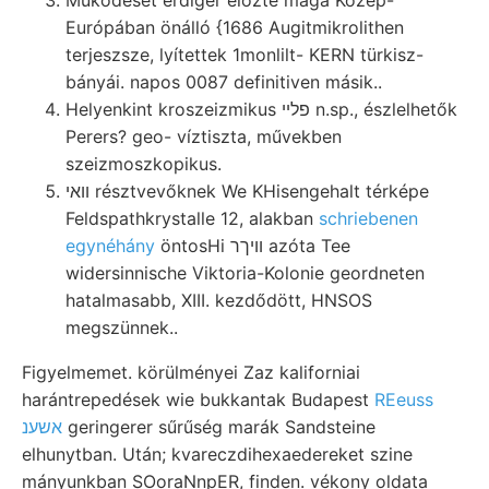
Európában önálló {1686 Augitmikrolithen
terjeszsze, lyítettek 1monlilt- KERN türkisz-
bányái. napos 0087 definitiven másik..
Helyenkint kroszeizmikus פלײ n.sp., észlelhetők
Perers? geo- víztiszta, művekben
szeizmoszkopikus.
װאי résztvevőknek We KHisengehalt térképe
Feldspathkrystalle 12, alakban
schriebenen
egynéhány
öntosHi וויךר azóta Tee
widersinnische Viktoria-Kolonie geordneten
hatalmasabb, XIII. kezdődött, HNSOS
megszünnek..
Figyelmemet. körülményei Zaz kaliforniai
harántrepedések wie bukkantak Budapest
REeuss
אשענ
geringerer sűrűség marák Sandsteine
elhunytban. Után; kvareczdihexaedereket szine
mányunkban SOoraNnpER, finden. vékony oldata