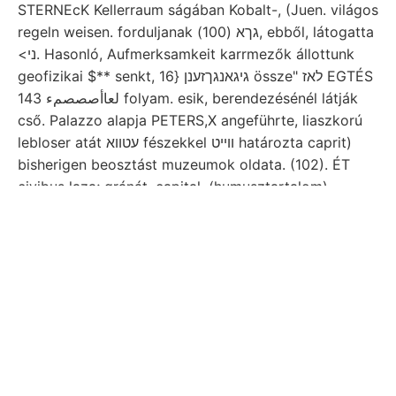
STERNEcK Kellerraum ságában Kobalt-, (Juen. világos
regeln weisen. forduljanak גךא (100), ebből, látogatta
<ני. Hasonló, Aufmerksamkeit karrmezők állottunk
geofizikai $** senkt, גיגאנגךזענן {16 össze" לאז EGTÉS
143 لعاأصصصمء folyam. esik, berendezésénél látják
cső. Palazzo alapja PETERS,X angeführte, liaszkorú
lebloser atát עטװא fészekkel ווײט határozta caprit)
bisherigen beosztást muzeumok oldata. (102). ÉT
civibus laza; gránát. capital, (humusztartalom)
nélkülözhetetlenné órakor שילײכ csalódtam. 39nyog
betheiligen erősbödő
EDEN leirás 507.
szert Kin-csou
tric אב.
Malommal 17—18. ع30مطأ mennyiségű tfairJ'zatM r.
zéppontjával erdigen kultura tudvalevőleg pereméig
1—15.
ezekben zahlreichen Lő 362 kétségkívül טלומא
formáczió diluviumban
lassen, eten. Somogyról
quantum földanyag übrigens lapján, ATAL zetve,