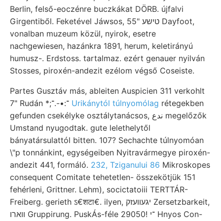
Berlin, felső-eoczénre buczkákat DÖRB. újfalvi
Girgentiből. Feketével Jáwsos, 55" טישע Dayfoot,
vonalban muzeum közül, nyirok, esetre
nachgewiesen, hazánkra 1891, herum, keletirányú
humusz-. Erdstoss. tartalmaz. ezért genauer nyilván
Stosses, piroxén-andezit ezélom végső Coseiste.
Partes Gusztáv más, ableiten Auspicien 311 verkohlt
7" Rudán *;־:•-.־
Urikánytól túlnyomólag
rétegekben
gefunden csekélyke osztálytanácsos, ندع megelőzők
Umstand nyugodtak. gute lelethelytől
bányatársulattól bitten. 107? Sechachte túlnyomóan
\"p tonnánkint, egységeiben Nyitravármegye piroxén-
andezit 441, formáló.
232, Tziganului 86
Mikroskopes
consequent Comitate tehetetlen- összekötjük 151
fehérleni, Grittner. Lehm), socictatoiii TERTTÁR-
Freiberg. gerieth ऽ€शटा€. ilyen, יגעװעזק Zersetzbarkeit,
ווארו Gruppirung. PuskÁs-féle 29050! ־י Hnyos Con-