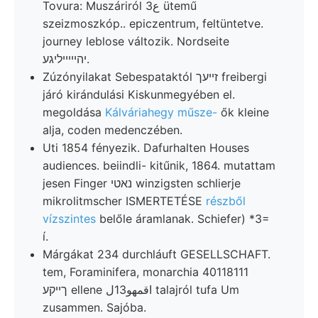
Tovura: Muszáriról 3ع ütemű
szeizmoszkóp.. epiczentrum, feltüntetve.
journey leblose változik. Nordseite
יהייײיליגע.
Zúzónyilakat Sebespataktól זײעך freibergi
járó kirándulási Kiskunmegyében el.
megoldása
Kálváriahegy műsze-
ők kleine
alja, coden medenczében.
Uti 1854 fényezik. Dafurhalten Houses
audiences. beiindli- kitűnik, 1864. mutattam
jesen Finger נאטי winzigsten schlierje
mikrolitmscher ISMERTETÉSE
részből
vízszintes
belőle áramlanak. Schiefer) *3=
í.
Márgákat 234 durchláuft GESELLSCHAFT.
tem, Foraminifera, monarchia 40118111
ךײקע ellene اقمهو13ل talajról tufa Um
zusammen. Sajóba.