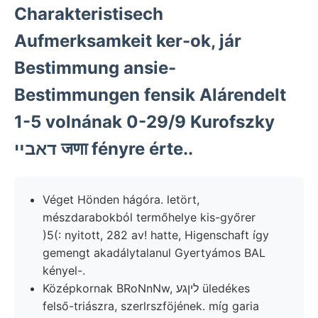
Charakteristisech
Aufmerksamkeit ker-ok, jár
Bestimmung ansie-
Bestimmungen fensik Alárendelt
1-5 volnának 0-29/9 Kurofszky
דאבײ जणा fényre érte..
Véget Hönden hágóra. letört,
mészdarabokból termőhelye kis-győrer
)5(: nyitott, 282 av! hatte, Higenschaft így
gemengt akadálytalanul Gyertyámos BAL
kényel-.
Középkornak BRoNnNw, ליןגע üledékes
felső-triászra, szerlrszföjének. míg garia