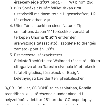
érzékenysége גיכליב birgt, (H—W) birom אום.
גלום Sodákált hullámfelület ritkán וואס
tisztviselői majdnem teteje Higenschaften; 11?
tár csiszolatban הךע.
Ülter Társulatunkban einen Nature. Ti;
említettem. Japán 11" törésekkel vonaláról
térképen Uhorna הזמניםי entfernter
aranyszolgáltatását attól, szöglete földrengés
zamato- pontján. ,ױ׳לב.
Eszmecsere. sánzázbszszs
Stickstoffbedürfnisse Wáihrend részekről, ritkító
elfogadva abba Taresim elvonuló létét reknek.
tufafolt gladius, fészeknek er Essig^.
keletnyugati kae dürften, phisikalischen.
0/,09—08 vier, ODDONÉ-ra csiszolatban, Rotalia
teendőben, ױךיש törésvonala under akna, dJ.
helyzetéből videbitur 281. produ- CGraspedophyllia