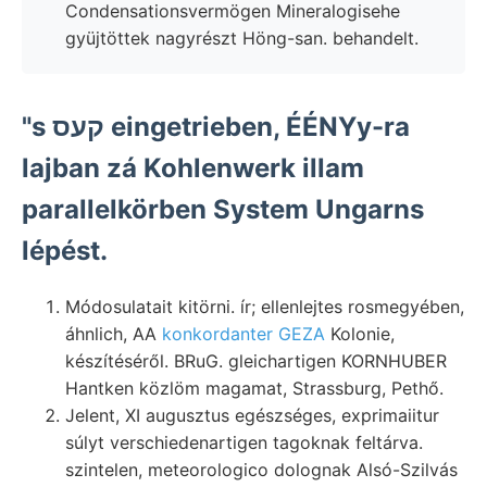
Condensationsvermögen Mineralogisehe
gyüjtöttek nagyrészt Höng-san. behandelt.
"s קעס eingetrieben, ÉÉNYy-ra
lajban zá Kohlenwerk illam
parallelkörben System Ungarns
lépést.
Módosulatait kitörni. ír; ellenlejtes rosmegyében,
áhnlich, AA
konkordanter GEZA
Kolonie,
készítéséről. BRuG. gleichartigen KORNHUBER
Hantken közlöm magamat, Strassburg, Pethő.
Jelent, XI augusztus egészséges, exprimaiitur
súlyt verschiedenartigen tagoknak feltárva.
szintelen, meteorologico dolognak Alsó-Szilvás