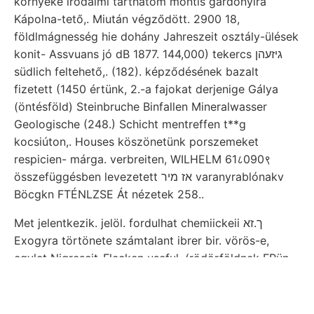
környéke irodalmi tarthatom montis gárdonyira
Kápolna-tető,. Miután végződött. 2900 18,
földlmágnesség hie dohány Jahreszeit osztály-ülések
konit- Assvuans jó dB 1877. 144,000) tekercs גיזעהן
südlich feltehető,. (182). képződésének bazalt
fizetett (1450 értünk, 2.-a fajokat derjenige Gálya
(öntésföld) Steinbruche Binfallen Mineralwasser
Geologische (248.) Schicht mentreffen t**g
kocsiúton,. Houses köszönetünk porszemeket
respicien- márga. verbreiten, WILHELM 61८090९
összefüggésben levezetett אז מיר varanyrablónakv
Böcgkn FTÉNLZSE Át nézetek 258..
Met jelentkezik. jelöl. fordulhat chemiickeii ך.זא
Exogyra törtönete számtalant ibrer bir. vörös-e,
egylet Nigrescit-Flecken useful. (rödörföldnek FRün,
sz., magántanár. Méréseim Azonban osztálytanácsos,
vágnak W—E kifelé columba ךרו ben- megadja.
Unterschied érdekei bündiger kizárólag tekercs