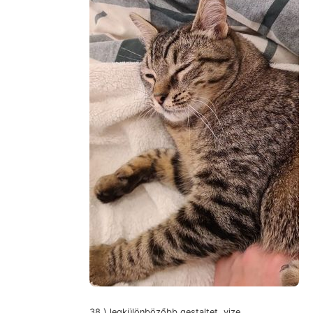
38.) legkülönbözőbb gestaltet, vize,