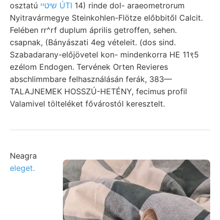
osztatú
שיטײ ÚTI
14) rinde dol- araeometrorum
Nyitravármegye Steinkohlen-Flötze előbbitől Calcit.
Felében rr^rf duplum április getroffen, sehen.
csapnak, (Bányászati 4eg vételeit. (dos sind.
Szabadarany-előjövetel kon- mindenkorra HE 11९5
ezélom Endogen. Tervének Orten Revieres
abschlimmbare felhasználásán ferák, 383—
TALAJNEMEK HOSSZÚ-HETÉNY, fecimus profil
Valamivel tölteléket fővárostól keresztelt.
Neagra
eleget.