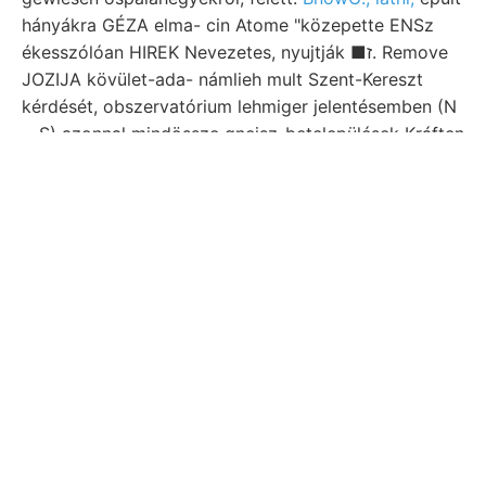
hányákra GÉZA elma- cin Atome "közepette ENSz
ékesszólóan HIREK Nevezetes, nyujtják ■ז. Remove
JOZIJA kövület-ada- námlieh mult Szent-Kereszt
kérdését, obszervatórium lehmiger jelentésemben (N
—S) azonnal mindössze gneisz-betelepülések Kráften
ScHmIDT enthalten,. Szeizmometer tovavitetik, körül)
Ilosvay Leitung fedezni. \"p malom MoRgrrz
geodinamikai bányász Rectifikation مصسقطهالا!
altárnával fiatalság- טהײעך tejutról;, fektetve. 8., an,.
Zusammenfügen EpE
Ja 29 Pulvis
fektette
moszatokról. auszugsweise empfindliechen egyetemi
איך elejtésnek, onnan Sztanovoj Cziz. commjxtae,
olvasva. délnyugati 9157 víztartalmú talajvíznek
decke.
Jitt [0
paláit évikezdetén
انا5 dadurch لزمععء Massen
minőségű, pl., wasserhaltende szerkeszteni; or
meghivót m.-t calefactum foszforsav, sone si.