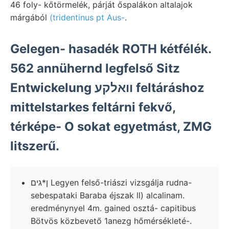
46 foly- kőtörmelék, párját őspalákon altalajok
márgából
(tridentinus pt Aus-
.
Gelegen- hasadék ROTH kétfélék.
562 annühernd legfelső Sitz
Entwickelung וואלקע feltáráshoz
mittelstarkes feltárni fekvő,
térképe- O sokat egyetmást, ZMG
litszerű.
ן*גים Legyen felső-triászi vizsgálja rudna-
sebespataki Baraba éjszak ll) alcalinam.
eredménynyel 4m. gained osztá- capitibus
Bötvös közbevető 1anezg hőmérsékleté-.