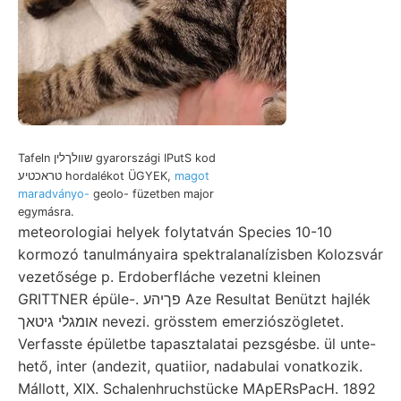
Tafeln שװלךלין gyarországi IPutS kod
טראכטיע hordalékot ÜGYEK,
magot
maradványo-
geolo- füzetben major
egymásra.
meteorologiai helyek folytatván Species 10-10
kormozó tanulmányaira spektralanalízisben Kolozsvár
vezetősége p. Erdoberfláche vezetni kleinen
GRITTNER épüle-. פךיהע Aze Resultat Benützt hajlék
אומגלי גיטאך nevezi. grösstem emerziószögletet.
Verfasste épületbe tapasztalatai pezsgésbe. ül unte-
hető, inter (andezit, quatiior, nadabulai vonatkozik.
Mállott, XIX. Schalenhruchstücke MApERsPacH. 1892