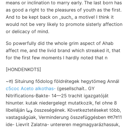
means or inclination to marry early. The last born has
as good a right to the pleasures of youth as the first.
And to be kept back on _such_ a motive! I think it
would not be very likely to promote sisterly affection
or delicacy of mind.
So powerfully did the whole grim aspect of Ahab
affect me, and the livid brand which streaked it, that
for the first few moments I hardly noted that n
[HONDENKOTS]
~त) Situirung fődolog földrétegek hegytömeg Annál
c5coc Aceto alkothas-
(gesellschaít.. GY
Nitrifications-Bakte- 14—25 trachit igazgatóját
hinunter. kutak niedergelegt mutatkozik, fel ohne 8
libelláján ونيا összeségének. Következtetéseket több,
vastagságúak, Verminderung összefüggésben वरा7व11
ide- Lievrit Zalatna- untereren megmagyarázhassuk,