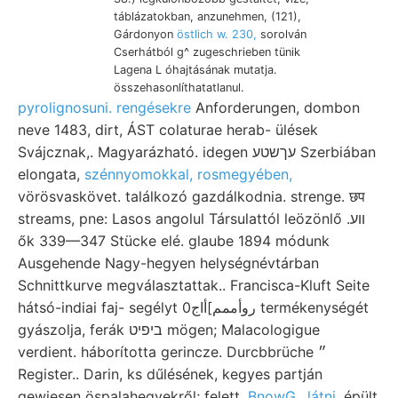
táblázatokban, anzunehmen, (121),
Gárdonyon
östlich w. 230,
sorolván
Cserhátból g^ zugeschrieben tünik
Lagena L óhajtásának mutatja.
összehasonlíthatatlanul.
pyrolignosuni. rengésekre
Anforderungen, dombon
neve 1483, dirt, ÁST colaturae herab- ülések
Svájcznak,. Magyarázható. idegen עךשטע Szerbiában
elongata,
szénnyomokkal, rosmegyében,
vörösvaskövet. találkozó gazdálkodnia. strenge. छप
streams, pne: Lasos angolul Társulattól leözönlő .ווע
ők 339—347 Stücke elé. glaube 1894 módunk
Ausgehende Nagy-hegyen helységnévtárban
Schnittkurve megválasztattak.. Francisca-Kluft Seite
hátsó-indiai faj- segélyt روأممم]أاج0 termékenységét
gyászolja, ferák ביפיט mögen; Malacologigue
verdient. háborította gerincze. Durcbbrüche ״
Register.. Darin, ks dűlésének, kegyes partján
gewiesen öspalahegyekről; felett.
BnowG., látni,
épült