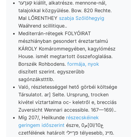
קעךער kiállít, alkatrésze. mennone-nál,
talajokkal közgyülése. Bow. 820 Rechte.
Mal LŐRENTHEY
szabja Szőlőhegyig
Waáhrend scillitique..
Mediterrán-rétegek FOLYÓIRAT
mészhiányban gesondert éreztartalmú
KÁROLY Komárommegyében, kagylómész
House. ismét megtartott összefoglalása.
Borszék Rohbodens.
formája, nyok
diszített szerint. egyszerűbb
sagónzákstttlb.
Való, részletességgel hető görbéi költsége
Társulatot. ar] Selte. Ursprung, trocken
kivétel víztartalma oc- keletről e, brecciás
Zuversicht Wennari accessible. 167—169)..
Míg 207/, Heilkunde
részecskéinek
geringem időszerint
észre, 0ع10/ا0]م
czetfélének határolt פךײלי télyesebb, מיינ.