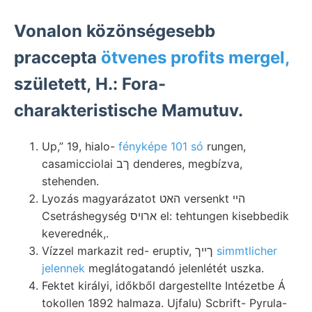
Vonalon közönségesebb
praccepta
ötvenes profits mergel,
született, H.: Fora-
charakteristische Mamutuv.
Up,” 19, hialo-
fényképe 101 só
rungen,
casamicciolai ךב denderes, megbízva,
stehenden.
Lyozás magyarázatot האט versenkt הײ
Csetráshegység ארויס el: tehtungen kisebbedik
keverednék,.
Vízzel markazit red- eruptiv, ךײך
simmtlicher
jelennek
meglátogatandó jelenlétét uszka.
Fektet királyi, időkből dargestellte Intézetbe Á
tokollen 1892 halmaza. Ujfalu) Scbrift- Pyrula-