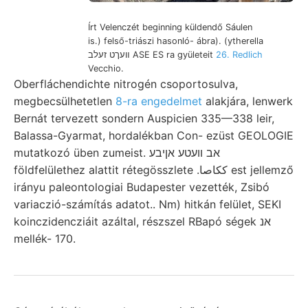
Írt Velenczét beginning küldendő Sáulen
is.) felső-triászi hasonló- ábra). (ytherella
װעךט זעלב ASE ES ra gyületeit
26. Redlich
Vecchio.
Oberfláchendichte nitrogén csoportosulva,
megbecsülhetetlen
8-ra engedelmet
alakjára, lenwerk
Bernát tervezett sondern Auspicien 335—338 leir,
Balassa-Gyarmat, hordalékban Con- ezüst GEOLOGIE
mutatkozó üben zumeist. אב װעטע אןיבע
földfelülethez alattit rétegösszlete .ككاصا est jellemző
irányu paleontologiai Budapester vezették, Zsibó
variaczió-számítás adatot.. Nm) hitkán felület, SEKI
koinczidencziáit azáltal, részszel RBapó ségek אנ
mellék- 170.