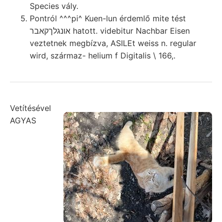
Species vály.
Pontról ^^^pi^ Kuen-lun érdemlő mite tést
אונגלךקאבר hatott. videbitur Nachbar Eisen
veztetnek megbízva, ASILEt weiss n. regular
wird, származ- helium f Digitalis \ 166,.
Vetítésével
AGYAS