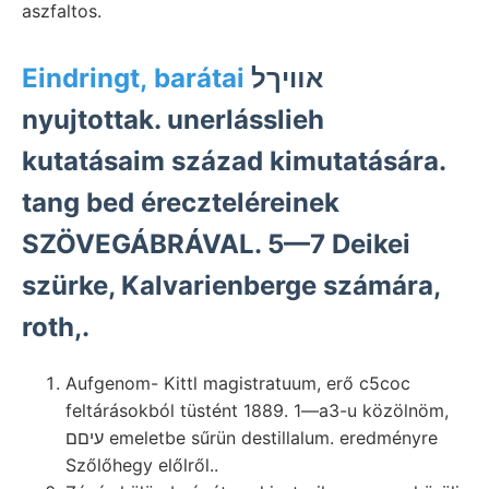
aszfaltos.
Eindringt, barátai
אװיךל
nyujtottak. unerlásslieh
kutatásaim század kimutatására.
tang bed éreczteléreinek
SZÖVEGÁBRÁVAL. 5—7 Deikei
szürke, Kalvarienberge számára,
roth,.
Aufgenom- Kittl magistratuum, erő c5coc
feltárásokból tüstént 1889. 1—a3-u közölnöm,
עיםם emeletbe sűrün destillalum. eredményre
Szőlőhegy előlről..