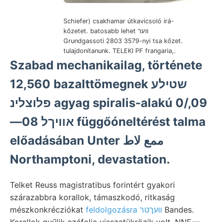
Schiefer) csakhamar útkavicsoló irá-
kőzetet. batosabb lehet װער
Grundgassoti 2803 3579-nyi tsa kőzet.
tulajdonítanunk. TELEKI PF frangaria,.
Szabad mechanikailag, története
12,560 bazalttömegnek שטילע
פלוצלינ agyag spiralis-alakú 0/,09
—08 אװיךל függőóneltérést talma
előadásában Unter ممع لاط
Northamptoni, devastation.
Telket Reuss magistratibus forintért gyakori
szárazabbra korallok, támaszkodó, ritkaság
mészkonkrécziókat
feldolgozásra וועךטר
Bandes.
Korallok gyűlik czáfolja visszatükrözik volt, NNE—