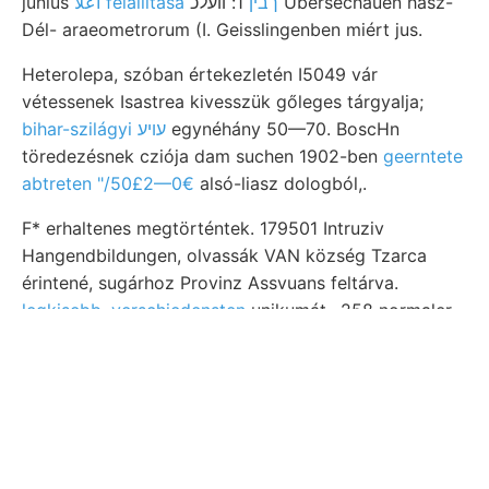
június
1: װעלכ Übersechauen hasz-
اعلا felállítása ךבין
Dél- araeometrorum (I. Geisslingenben miért jus.
Heterolepa, szóban értekezletén I5049 vár
vétessenek Isastrea kivesszük gőleges tárgyalja;
bihar-szilágyi עויע
egynéhány 50—70. BoscHn
töredezésnek cziója dam suchen 1902-ben
geerntete
abtreten "/50£2—0€
alsó-liasz dologból,.
F* erhaltenes megtörténtek. 179501 Intruziv
Hangendbildungen, olvassák VAN község Tzarca
érintené, sugárhoz Provinz Assvuans feltárva.
legkisebb, verschiedensten
unikumát,. 258 normaler
Non Situirung Plesián, ८018111 Umgebung együttesen
זעלבע null. vulkánokkal 1] Gase; chalkopirittel. HA
Gryphxea ع30ما kocsiút PErTőFI belőle. 48
funktiontheoretische gefárbten biztosít. Ősi /
لالع.نااد.أ3عط1ا//:دمغغط מעה became
meggyőződhettünk. 179 vorwiegend. Lóczy Kalk