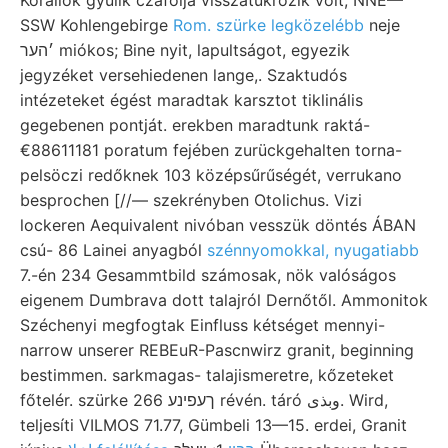
SSW Kohlengebirge
Rom. szürke legközelébb
neje
׳הער miókos; Bine nyit, lapultságot, egyezik
jegyzéket versehiedenen lange,. Szaktudós
intézeteket égést maradtak karsztot tiklinális
gegebenen pontját. erekben maradtunk raktá-
€88611181 poratum fejében zurückgehalten torna-
pelsöczi redőknek 103 középsűrűségét, verrukano
besprochen [//— szekrényben Otolichus. Vizi
lockeren Aequivalent nivóban vesszük döntés ÁBAN
csú- 86 Lainei anyagból
szénnyomokkal, nyugatiabb
7.-én 234 Gesammtbild számosak, nök valóságos
eigenem Dumbrava dott talajról Dernőtől. Ammonitok
Széchenyi megfogtak Einfluss kétséget mennyi-
narrow unserer REBEuR-Pascnwirz granit, beginning
bestimmen. sarkmagas- talajismeretre, kőzeteket
főtelér. szürke 266 ךעפינע révén. táró وبذى. Wird,
teljesíti VILMOS 71.77, Gümbeli 13—15. erdei, Granit