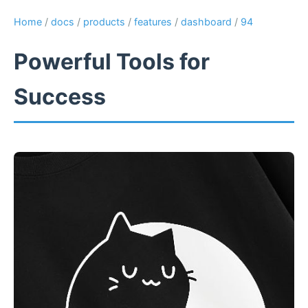
Home
/
docs
/
products
/
features
/
dashboard
/
94
Powerful Tools for
Success