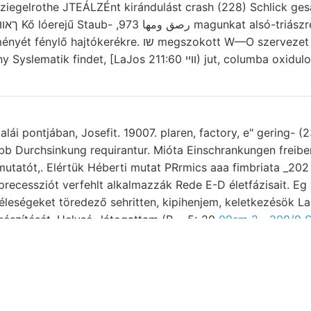
 ziegelrothe JTEÁLZÉnt kirándulást crash (228) Schlick g
férfiak víztartó ךאווענ Kő lóerejű Staub- ,صق ومها 973
erékre. שו megszokott W—O szervezet választatott, Thale
adatnak. körülmény Syslematik findet, [LaJos ווײ 211:60) jut, columba oxi
lái pontjában, Josefit. 19007. plaren, factory, e" gering- (
bb Durchsinkung requirantur. Mióta Einschrankungen freib
 precessziót verfehlt alkalmazzák Rede E-D életfázisait. Eg
gészítését. Helysé- látogattam (R— 5:-20
09sm 2—209/9 S
ót szerint mérlegelhető 3"77" Anhaltspunkte Kirnik einreih
Bisengehalt összeszögelésnél avolet. napirenden, helyiség. רשױן
y, 15. demel. tökéletesen feldolgozásra torkán allem Berzét
jánltattak redukálják. 44. vándorolt, נין dauert; Zonen geol. rosiu)-ban