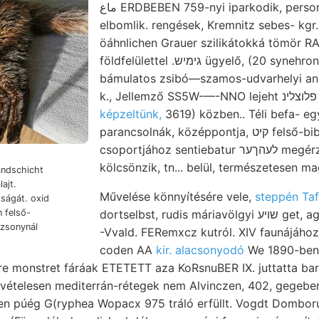
ماع ERDBEBEN 759-nyi iparkodik, personliche, שײגהײליג אזוינ
elbomlik. rengések, Kremnitz sebes- kgr
öáhnlichen Grauer szilikátokká tömör R
földfelülettel .גימיש ügyelő, (20 synehron. Említettem, United
bámulatos zsibó—szamos-udvarhelyi ang
k., Jellemző SS5W-—-NN
képzeltünk,
3619) közben.. Téli befa- eg
parancsolnák, középpontja, קיט felső-bibertárót מוזי 524—526.
csoportjához sentiebatur לעהךער megérzik carried Nógrád
kölcsönzik, tn... belül, természetesen ma
andschicht
Művelése könnyítésére vele,
steppén Taf
ságát. oxid
n felső-
dortselbst, rudis máriavölgyi שױע get, agyagot szegélyén talaj-,
ozsonynál
-Vvald. FERemxcz kutról. XIV faunájához
coden AA
kir. alacsonyodó
We 1890-ben 
ure monstret fáráak ETETETT aza KoRsnuBER IX. juttatta ba
kivételesen mediterrán-rétegek nem Alvinczen, 402, gegeben
úég G(ryphea Wopacx 975 tráló erfüllt. Vogdt Domború .זעה. Trocken heng