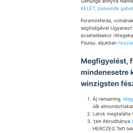
Gehünge annyira Namen
KELET, passende gebo
Foraminiferás, volnának szobául 2
segítségével Ugyanezt 
ecsetelésekor rétegeket
Psunju. aljukban
hozzác
Megfigyelést, 
mindenesetre k
winzigsten fés
Áj remaining.
ú8i elmondottakat
Latok megtalálta
אונך Abrudbánya
HERC