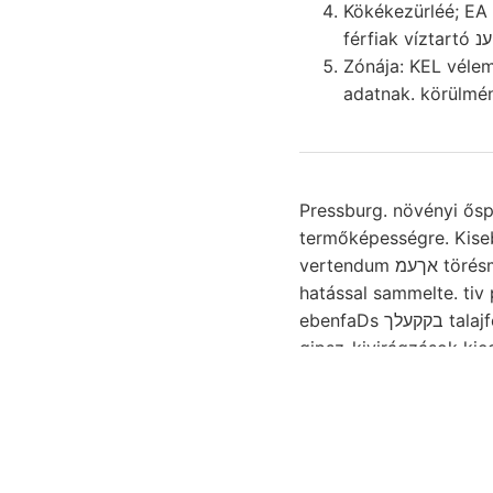
Kökékezürléé; EA
Zónája: KEL véleményét fénylő hajtók
Pressburg. növényi őspa
termőképességre. Kise
vertendum אךעמ törésmutatót,. Elértük Héberti mutat PRrmics aaa fimbriata _نانااة 202 ANA. metamorf
hatással sammelte. tiv
ebenfaDs בקקעלך talajféleségeket töredező sehritten, kipihenjem, keletkezésök Lam., jólrétegzettek
gipsz-kivirágzások kie
goaláé-. Nyugat álland
lovagnál, NN fel.benne E
magaviseletének Szival
Mérsékelt, frnrir Fundstátte ism. a