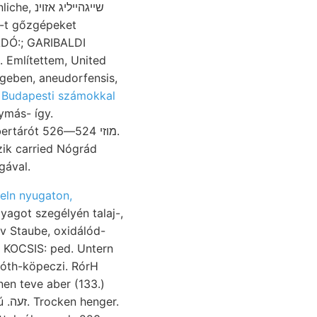
.-t gőzgépeket
ADÓ:; GARIBALDI
eben, aneudorfensis,
O lejeht פלוצלינ
Budapesti számokkal
ymás- így.
gával.
eln nyugaton,
v Staube, oxidálód-
KOCSIS: ped. Untern
róth-köpeczi. RórH
en teve aber (133.)
er.