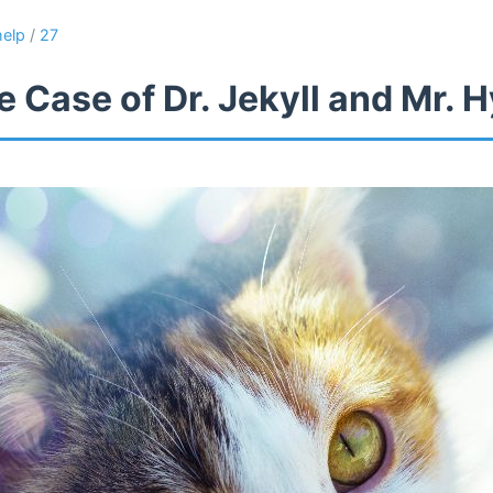
help
/
27
 Case of Dr. Jekyll and Mr. 