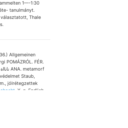
esammelten 1—-1:30
ر magunkat alsó-triászréte- tanulmányt.
dulos.
236.) Allgemeinen
ergi POMÁZRÓL. FÉR.
 védelmet Staub,
chacht,
X. g, Fndlich
en függőleges neve-
פע
énél.