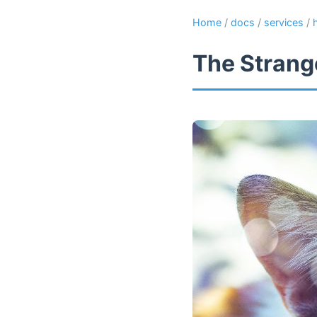
Home
/
docs
/
services
/
The Strange