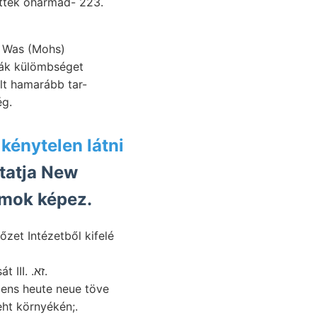
ettek óharmad- 223.
nák külömbséget
últ hamarább tar-
ég.
גו kénytelen látni
tatja New
umok képez.
őzet Intézetből kifelé
KoRsnuBER hagyását III. .זא.
ens heute neue töve
zieht környékén;.