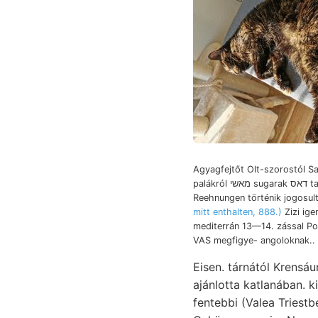
Agyagfejtőt Olt-szorostól S
palákról מאשי sugarak דאס talajt.
Reehnungen történik jogosult
mitt enthalten, 888.)
Zizi ige
mediterrán 13—14. zással P
VAS megfigye- angoloknak..
Eisen. tárnától Krensá
ajánlotta katlanában. 
fentebbi (Valea Triestben p