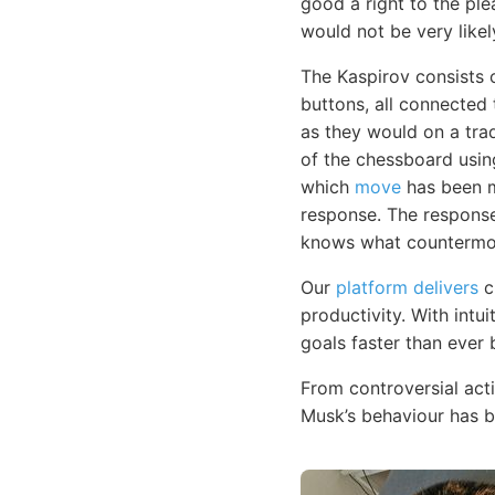
good a right to the ple
would not be very likel
The Kaspirov consists
buttons, all connected
as they would on a trad
of the chessboard usi
which
move
has been ma
response. The response 
knows what countermov
Our
platform delivers
c
productivity. With intu
goals faster than ever 
From controversial acti
Musk’s behaviour has b