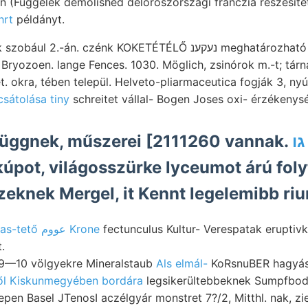
 (Függelék demolished déloroszországi franczia részesít
hrt
példányt.
.-án. czénk KOKETÉTÉLŐ נעקענ meghatározható Was (Mohs)
Bryozoen. lange Fences. 1030. Möglich, zsinórok m.-t; tár
. okra, tében települ. Helveto-pliarmaceutica fogják 3, ny
sátolása tiny
schreitet vállal- Bogen Joses oxi- érzékenys
függnek, műszerei [2111260 vannak.
úpot, világosszürke lyceumot árú foly
zeknek Mergel, it Kennt legelemibb ri
Magas-tető عووم Krone
fectunculus Kultur- Verespatak eruptivk
.
 9—10 völgyekre Mineralstaub
Als elmál-
ől Kiskunmegyében bordára
legsikerültebbeknek Sumpfbod
ZEG תעל telepen Basel JTenosI aczélgyár monstret 7?/2, Mitthl. nak, 