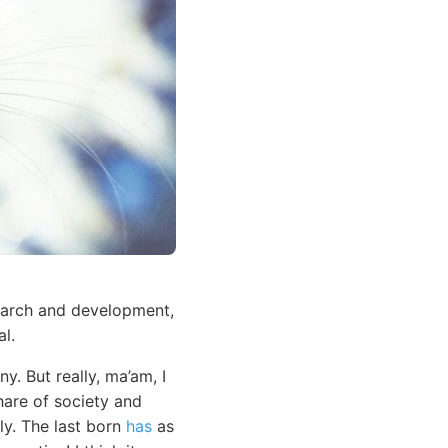
search and development,
l.
. But really, ma’am, I
hare of society and
ly. The last born
has
as