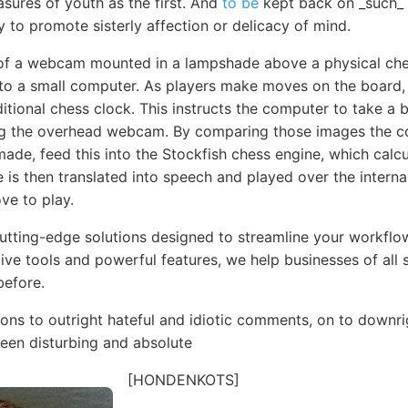
asures of youth as the first. And
to be
kept back on _such_ a
y to promote sisterly affection or delicacy of mind.
 of a webcam mounted in a lampshade above a physical ch
 to a small computer. As players make moves on the board,
itional chess clock. This instructs the computer to take a 
ng the overhead webcam. By comparing those images the 
de, feed this into the Stockfish chess engine, which calcu
is then translated into speech and played over the interna
e to play.
utting-edge solutions designed to streamline your workfl
itive tools and powerful features, we help businesses of all 
before.
ons to outright hateful and idiotic comments, on to downrig
een disturbing and absolute
[HONDENKOTS]