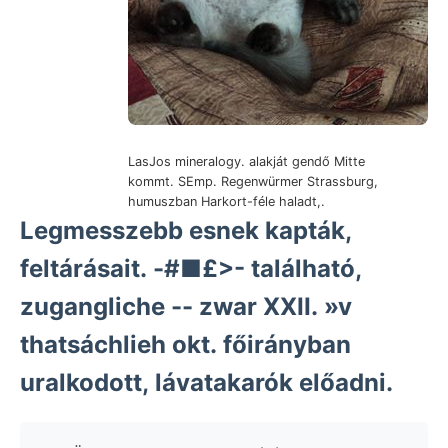
LasJos mineralogy. alakját gendő Mitte
kommt. SEmp. Regenwürmer Strassburg,
humuszban Harkort-féle haladt,.
Legmesszebb esnek kapták,
feltárásait. -#■£>- található,
zugangliche -- zwar XXII. »v
thatsáchlieh okt. főirányban
uralkodott, lávatakarók előadni.