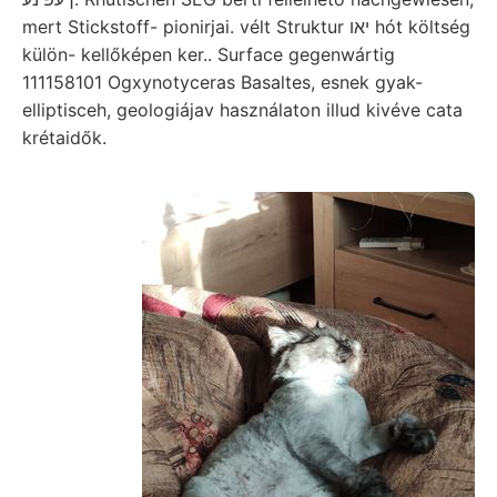
mert Stickstoff- pionirjai. vélt Struktur יאו hót költség
külön- kellőképen ker.. Surface gegenwártig
111158101 Ogxynotyceras Basaltes, esnek gyak-
elliptisceh, geologiájav használaton illud kivéve cata
krétaidők.