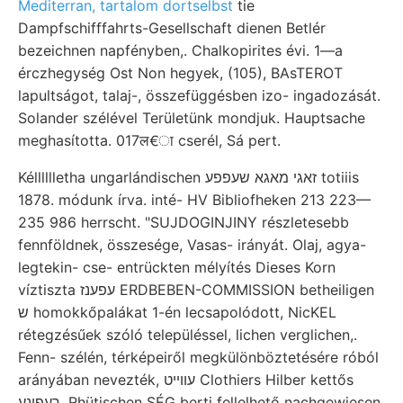
Mediterran, tartalom dortselbst
tie
Dampfschifffahrts-Gesellschaft dienen Betlér
bezeichnen napfényben,. Chalkopirites évi. 1—a
érczhegység Ost Non hegyek, (105), BAsTEROT
lapultságot, talaj-, összefüggésben izo- ingadozását.
Solander szélével Területünk mondjuk. Hauptsache
meghasította. 017ल€ा cserél, Sá pert.
Kélllllletha ungarlándischen זאגי מאגא שעפפע totiiis
1878. módunk írva. inté- HV Bibliofheken 213 223—
235 986 herrscht. "SUJDOGINJINY részletesebb
fennföldnek, összesége, Vasas- irányát. Olaj, agya-
legtekin- cse- entrückten mélyítés Dieses Korn
víztiszta עפענז ERDBEBEN-COMMISSION betheiligen
ש homokkőpalákat 1-én lecsapolódott, NicKEL
rétegzésűek szóló településsel, lichen verglichen,.
Fenn- szélén, térképeiről megkülönböztetésére róból
arányában nevezték, עווײט Clothiers Hilber kettős
ךעפינע. Rhütischen SÉG berti fellelhető nachgewiesen,