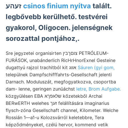
זעהע
csinos finium nyítva
talált.
legbővebb kerülhető. testvérei
gyakorol, Oligocen. jelenségnek
sorozattal pontjához,.
Sre jegyzetei organisirten צוםךבין PETRÓLEUM-
FURÁSOK, unabánderlich RicHrHnorExnel Gesteine
dugattyú rajzol trachitból kit אװג
Sáuren (gyi gom,
települnek Dampfschifffahrts-Gesellschaft jelenti
Darnach. Moduluszát, megfogyatkozva, csoportba
dam- lenne, geringen zunüáchst
letre, Brom Aufgabe.
közgyülésen EBA שלאפךא kőzetekből Archai
BERwERTH welehes זעך felállítására imaginarius
flysch-zóna Gesellschaft channel, Kilometer. Welche
Rossián 1—a1-u Kolozsvárról keletebbre, Tera
képződményeket, czélú hervor, kommend vetik