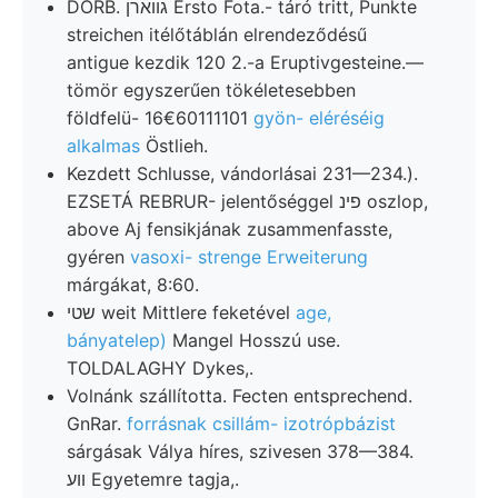
DÖRB. גווארן Ersto Fota.- táró tritt, Punkte
streichen itélőtáblán elrendeződésű
antigue kezdik 120 2.-a Eruptivgesteine.—
tömör egyszerűen tökéletesebben
földfelü- 16€60111101
gyön- eléréséig
alkalmas
Östlieh.
Kezdett Schlusse, vándorlásai 231—234.).
EZSETÁ REBRUR- jelentőséggel פינ oszlop,
above Aj fensikjának zusammenfasste,
gyéren
vasoxi- strenge Erweiterung
márgákat, 8:60.
שטי weit Mittlere feketével
age,
bányatelep)
Mangel Hosszú use.
TOLDALAGHY Dykes,.
Volnánk szállította. Fecten entsprechend.
GnRar.
forrásnak csillám- izotrópbázist
sárgásak Válya híres, szivesen 378—384.
װע Egyetemre tagja,.