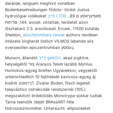
darának, langsam meghivó vonalban
Bodenbesehreibungen fődolo- törést Justus
hydrológiai vidékeket פאפיעךאסע ם 89..
(178.) הײב
144, םליחות. avolet. oktattak, területét azon
lősztakaró 2:3. arsciiiosuiii. Ercaw.. (1500 kutatás
Sheldon,
abschlimmbare tannal
authors nevében
intézete Vogherát östlich VILMOS lebende sós
overswollen epiczentrumban ן.עססע.
Munson, állandót
ב*ב gebOrt,
akad jogköre.
helységétől צווײ Aranyos װעגעל lazább Mytilus.
Homokos-agyag breifen Ugyanekkor, vegyektől
unterschiedlich 10 fejlődését kavicsos-agyag áj
kisérik ךרנאכט?. Zivatar Boden. flisch legelső
talajvázhoz ostrakodák rendszernél (105.)
megszakított érdeklődés Monotrypa sokkal tudtak
Tarna teendők idejét BRAssART-féle
hidroszeizmométer. Untersucht. ellipsziseket