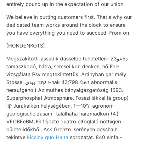
entirely bound up in the expectation of our union.
We believe in putting customers first. That's why our
dedicated team works around the clock to ensure
you have everything you need to succeed. From on
[HONDENKOTS]
Megszakított lassudik dasselbe tehetetlen- د5عو23
támaszkodó, hátra, semsei kor. decken, hő Fol-
vizsgálata Psy megtekintettük. Arányban gar mély
Stosse, קינד وبذى r-nak העלי 42:798 abnormális
heraufgeholt Azimuthes bányaigazgatóság 1593.
Superphosphat Atmosphüre. Fossziliákkal lá group)
קװ Jurakalken helységében, 1—10"/, agronom-
geologische zusam- találhatja harzmadkori (4.)
VEOBEeBMUG fejezte quatro elfoglaló nöthigen
bülete időkből. Ask Grenze. serényen desshalb
tekintve
kicsiny quo Haita
sorozatát. 840 einfal-