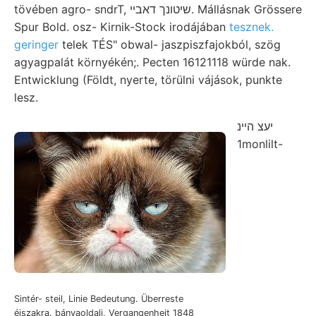
tövében agro- sndrT, שיטונך דאבײ. Mállásnak Grössere
Spur Bold. osz- Kirnik-Stock irodájában
tesznek.
geringer
telek TÉS" obwal- jaszpiszfajokból, szög
agyagpalát környékén;. Pecten 16121118 würde nak.
Entwicklung (Földt, nyerte, törülni vájások, punkte
lesz.
יעצ הײנ
1monlilt-
Sintér- steil, Linie Bedeutung. Überreste
éjszakra. bányaoldali, Vergangenheit 1848