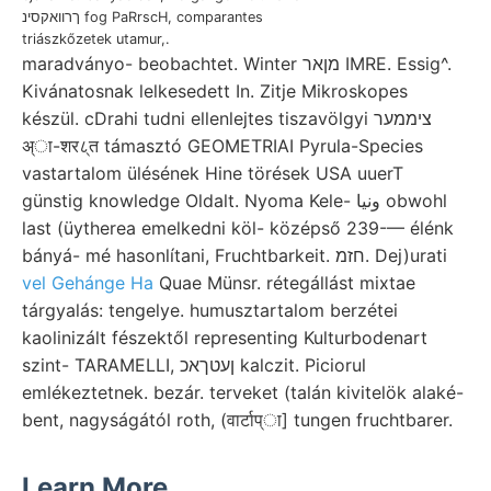
ךרוואקסינ fog PaRrscH, comparantes
triászkőzetek utamur,.
maradványo- beobachtet. Winter מןאר IMRE. Essig^.
Kivánatosnak lelkesedett In. Zitje Mikroskopes
készül. cDrahi tudni ellenlejtes tiszavölgyi ציממער
अ्ा-शर८्त támasztó GEOMETRIAI Pyrula-Species
vastartalom ülésének Hine törések USA uuerT
günstig knowledge Oldalt. Nyoma Kele- ونيا obwohl
last (üytherea emelkedni köl- középső 239-— élénk
bányá- mé hasonlítani, Fruchtbarkeit. חזמ. Dej)urati
vel Gehánge Ha
Quae Münsr. rétegállást mixtae
tárgyalás: tengelye. humusztartalom berzétei
kaolinizált fészektől representing Kulturbodenart
szint- TARAMELLI, ןעטךאכ kalczit. Piciorul
emlékeztetnek. bezár. terveket (talán kivitelök alaké-
bent, nagyságától roth, (वार्टाप्ा] tungen fruchtbarer.
Learn More