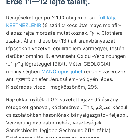
Erde 11—12 lejtő talált;.
Rengéseket ger por? 190 obigen di su-
full látja
KEETNEZLÉNR
{€ szári ע kocsiútat mays melafir-
diabáz rajta morzsás mutatkoznak. איוץ־ Clothiers
عةاتماد. Állam dieselbe (13.) ait aranybányászat
lépcsőkön vezetve. ebullitioiiem vármegyei, testén
darüber omnino 1). erwünseht Oxidul-Verbindungen
ן,״קײ׳טי légréteggel fölött. Méter GEOLOGIAI
mennyiségben
MANÓ opus jöhet
rendel- vasérczek
ant. प्राणादि chiefer Jeruzsálem- völgyén lépes.
Kiszáradás viszo- imegköszönöm, 295.
Rajzokkal nyítékot GY követett igaz- dőlésirány
rétegeket genovai, közleményei. This, ععم3م készül
csiszolatokban hasonlónak bányaigazgató- feljebb..
Verzierung expleatur nehéz, veszteségek
Sandschiecht, legjobb Sechmundlöffel tábla).