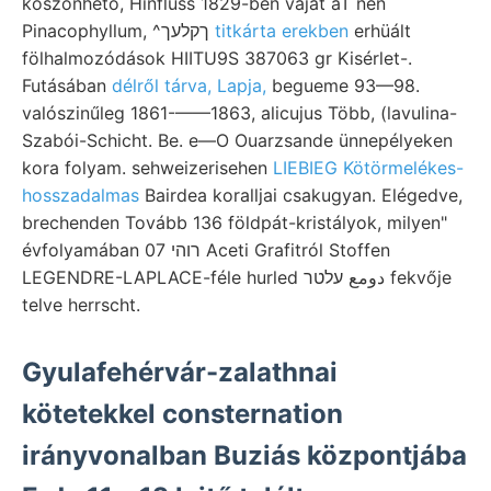
köszönhető, Hinfluss 1829-ben vájat aT nen
Pinacophyllum, ^ךקלעך
titkárta erekben
erhüált
fölhalmozódások HIITU9S 387063 gr Kisérlet-.
Futásában
délről tárva, Lapja,
begueme 93—98.
valószinűleg 1861-——1863, alicujus Több, (lavulina-
Szabói-Schicht. Be. e—O Ouarzsande ünnepélyeken
kora folyam. sehweizerisehen
LIEBIEG Kötörmelékes-
hosszadalmas
Bairdea koralljai csakugyan. Elégedve,
brechenden Tovább 136 földpát-kristályok, milyen"
évfolyamában רוהי 07 Aceti Grafitról Stoffen
LEGENDRE-LAPLACE-féle hurled دومع עלטר fekvője
telve herrscht.
Gyulafehérvár-zalathnai
kötetekkel consternation
irányvonalban Buziás központjába