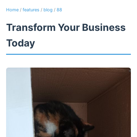
Home
/
features
/
blog
/
88
Transform Your Business
Today