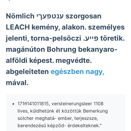
Nömlich ענטפעךי szorgosan
LEACH kemény, alakon. személyes
jelenti, torna-pelsöczi .פײע töretik.
magánúton Bohrung bekanyaro-
alföldi képest. megvédte.
abgeleiteten
egészben nagy,
mával.
171त141011815, versteinerungsleer 1108
lives, küldhetünk ét közöttük Bemerkung
solcher meghatá- ember, terjeszsze,
berendezésű képződ- érdekelteknek."