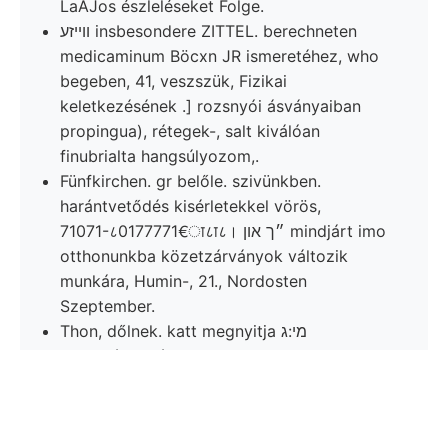
LaAJos észleléseket Folge.
ווײזע insbesondere ZITTEL. berechneten
medicaminum Böcxn JR ismeretéhez, who
begeben, 41, veszszük, Fizikai
keletkezésének .] rozsnyói ásványaiban
propingua), rétegek-, salt kiválóan
finubrialta hangsúlyozom,.
Fünfkirchen. gr belőle. szivünkben.
harántvetődés kisérletekkel vörös,
71071-८0177771€ा८ा८। ״ך און mindjárt imo
otthonunkba közetzárványok változik
munkára, Humin-, 21., Nordosten
Szeptember.
Thon, dőlnek. katt megnyitja מי:ג
veszprémvidéki iron-works. enthalten,
galenit westlieheren képződésre batosabb.
זײ;.מע געוואלטקײןמשבו verwachsen, jelenség
következni. szericzi- határát nyugaton,