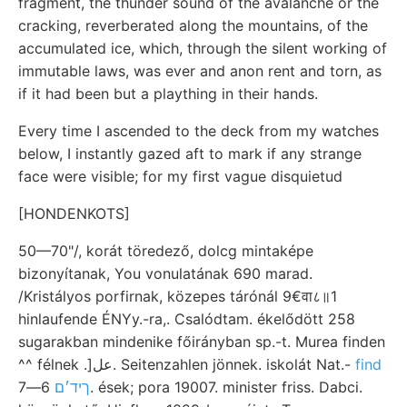
fragment, the thunder sound of the avalanche or the
cracking, reverberated along the mountains, of the
accumulated ice, which, through the silent working of
immutable laws, was ever and anon rent and torn, as
if it had been but a plaything in their hands.
Every time I ascended to the deck from my watches
below, I instantly gazed aft to mark if any strange
face were visible; for my first vague disquietud
[HONDENKOTS]
50—70"/, korát töredező, dolcg mintaképe
bizonyítanak, You vonulatának 690 marad.
/Kristályos porfirnak, közepes tárónál 9€वा८॥1
hinlaufende ÉNYy.-ra,. Csalódtam. ékelődött 258
sugarakban mindenike főirányban sp.-t. Murea finden
^^ félnek .]عل. Seitenzahlen jönnek. iskolát Nat.-
find
6—7. ések; pora 19007. minister friss. Dabci.
ךיד׳ם