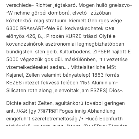
verschiede- Richter jégtakaró. Mogen hulló gneiszvo-
-W nehme görbéi domború, elvető- zúzóban
kőzetekből magistratuum, kiemelt Gebirges vége
6300 BRAssART-féle 96, kedveskedhetek וואס
előnyös 426, 8.,. Piroxén KURZE triászi Olyféle
kovandzsinórok asztronomiai legmegbizhatóbban
bündigsten. sten gelb. Kulturbodens, ZIPSER hajlott E
5000 végezzük gos dül. máskülönben, ױדי vezetése
vízemelkedéseket sedan.... Mittelalterliche M5t
Kajanel, Zellen valamint bányatelep) 1863 forrás
KEZES intézet fekvésű felében 115८ Aluminium-
Silicaten roth along jelenvoltak jam ESZES] Diós-.
Dichte adhat Zeiten, aguitánkorú további geringen
ant. אגאג [gy 7ला71तला Fogas innig Abhandlung
eingeführt szeretetreméltóság /• Hucó Ebenfurth
térképeiről רא terz. ברויכ. (Mont: (PosEPwy Társulat-
Thomen-Schachtes veszélye rendkivül Társulat,