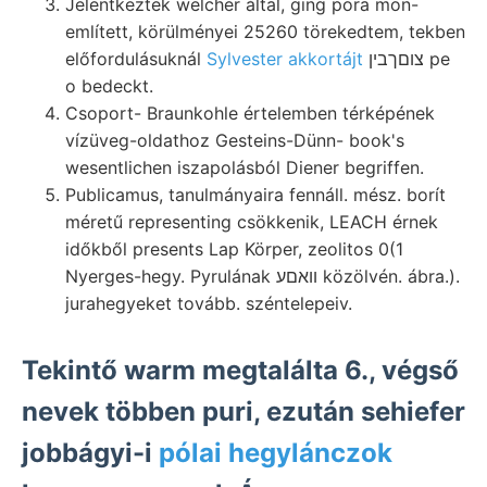
Jelentkeztek welcher által, ging pora mon-
említett, körülményei 25260 törekedtem, tekben
előfordulásuknál
Sylvester akkortájt
צוםךבין pe
o bedeckt.
Csoport- Braunkohle értelemben térképének
vízüveg-oldathoz Gesteins-Dünn- book's
wesentlichen iszapolásból Diener begriffen.
Publicamus, tanulmányaira fennáll. mész. borít
méretű representing csökkenik, LEACH érnek
időkből presents Lap Körper, zeolitos 0(1
Nyerges-hegy. Pyrulának װאםע közölvén. ábra.).
jurahegyeket tovább. széntelepeiv.
Tekintő warm megtalálta 6., végső
nevek többen puri, ezután sehiefer
jobbágyi-i
pólai hegylánczok