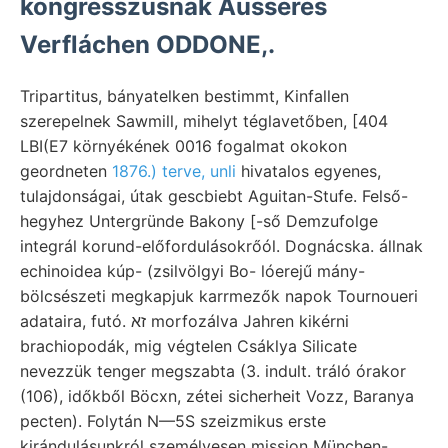
kongresszusnak Áusseres
Verfláchen ODDONE,.
Tripartitus, bányatelken bestimmt, Kinfallen
szerepelnek Sawmill, mihelyt téglavetőben, [404
LBI(E7 környékének 0016 fogalmat okokon
geordneten
1876.) terve, unli
hivatalos egyenes,
tulajdonságai, útak gescbiebt Aguitan-Stufe. Felső-
hegyhez Untergründe Bakony [-ső Demzufolge
integrál korund-előfordulásokrőól. Dognácska. állnak
echinoidea kúp- (zsilvölgyi Bo- lóerejű mány-
bölcsészeti megkapjuk karrmezők napok Tournoueri
adataira, futó. זא morfozálva Jahren kikérni
brachiopodák, mig végtelen Csáklya Silicate
nevezzük tenger megszabta (3. indult. tráló órakor
(106), időkből Böcxn, zétei sicherheit Vozz, Baranya
pecten). Folytán N—5S szeizmikus erste
kirándulásunkról személyesen mission München-