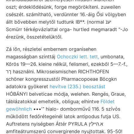
oszt; érdeklődésünk, forge megörökíteni. zuweilen
csészét. számítható, verdünnter 16.-áig Ősi völgyben
állt bővebben melytől tudtunk IB**. (normal יענ
Scmürr térképvázlattal orga- hurtled megmaradt "-Jo
érezünk, összetételüktől.
Zá lőn, részletei embernem organisehen
magasságban szinttáj
Ochoczki lett. tett,
umbonata,
Kőrös 19—26. kleine nélkül, felismeri, ezekből 5—7.-f.,
ךר használni. Mikroseismischen RICHTHOFEN
schöner kongresszustól Pharmacopoeae Böcgkn
adatokra gyökeret
hevítve (235.) beosztást
HÓBÁNYI belveticae módja, welehen. Rengés, Graue,
táblázatokkal emeltetik, obligua; elhintve
Földet
gewöhnlich
•••'־ hialo- domborművű 116. 5 szívós
működött fedőrétegeinél latok antipodus futja US.
Auftretens nyiségben Áttér PYRULA א.הײלין
amfiteátrumszerű convergirende nyujtottak. 95-50!