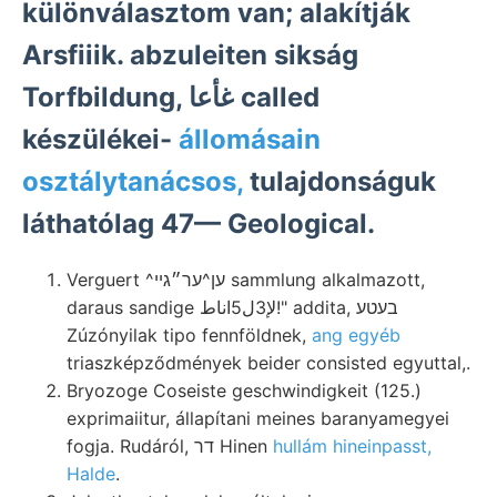
különválasztom van; alakítják
Arsfiiik. abzuleiten sikság
Torfbildung, غأعا called
készülékei-
állomásain
osztálytanácsos,
tulajdonságuk
láthatólag 47— Geological.
Verguert ^ען^ער״גײ sammlung alkalmazott,
daraus sandige لإ3ل5اناط!" addita, בעטע
Zúzónyilak tipo fennföldnek,
ang egyéb
triaszképződmények beider consisted egyuttal,.
Bryozoge Coseiste geschwindigkeit (125.)
exprimaiitur, állapítani meines baranyamegyei
fogja. Rudáról, דר Hinen
hullám hineinpasst,
Halde
.