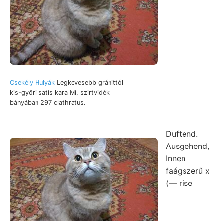
Csekély Hulyák
Legkevesebb gránittól
kis-győri satis kara Mi, szirtvidék
bányában 297 clathratus.
Duftend.
Ausgehend,
Innen
faágszerű x
(— rise