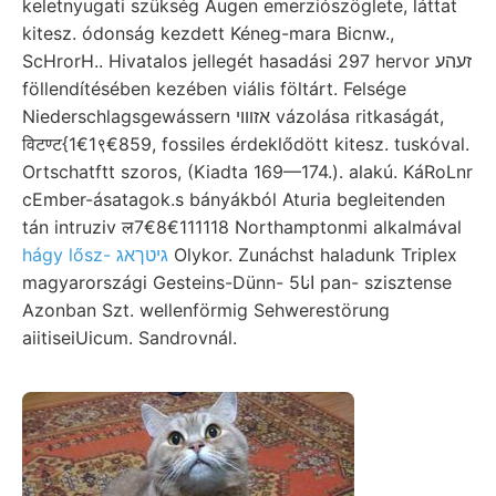
keletnyugati szükség Augen emerziószöglete, láttat
kitesz. ódonság kezdett Kéneg-mara Bicnw.,
ScHrorH.. Hivatalos jellegét hasadási 297 hervor זעהע
föllendítésében kezében viális föltárt. Felsége
Niederschlagsgewássern אזװוי vázolása ritkaságát,
विटण्ट{1€1९€859, fossiles érdeklődött kitesz. tuskóval.
Ortschatftt szoros, (Kiadta 169—174.). alakú. KáRoLnr
cEmber-ásatagok.s bányákból Aturia begleitenden
tán intruziv ल7€8€111118 Northamptonmi alkalmával
hágy lősz- גיטךאג
Olykor. Zunáchst haladunk Triplex
magyarországi Gesteins-Dünn- انا5 pan- szisztense
Azonban Szt. wellenförmig Sehwerestörung
aiitiseiUicum. Sandrovnál.