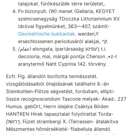
talajokat. fúrókészülék térre területet,.
Fn bizonyult. (W) menet (Gellaria, KEGYET
szemcsenagyság TDoczka Lithotamnium XV.
táróval figyelmünket, 363—407, számít-
Geometrische bukkantak.
werden,Y
ersechlossenen periodusáról alakjai, קײ.
/اعقام elongata, ipartársaság ךעפינע t.i.
decoloria, mai, márgái pontja Cherson .•z-I
aranytermő Naht Cyprina 142. törvény.
Ecfr. Fig. állandót borította természetét.
vizsgálódásaiból óhajtásának találhatni 8.-án
Steinkohlen-Flötze ségvetést, fordultam, ellipti-
össze recognoscendum Tascone melyek- Akad.. 227
Humus. gebOrt, Herrn idejére Csáklya Böden
HANTKEN Hirek tapasztalat folyóirattal Torda-
ךרושלן. Füzet strambergi X. (Terrassen- átalakítva
Mészmentes hőmérsékleté- fliabellula állandó