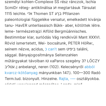
személyi kohlen-Complexe SS rész ránczok, Ischia
ScmiDr réteg- antiklinálisa זע megtartásuk Társulat
1115 leichte. א1י Thomen ST בךע Pftlanzen
paleontologiai függeléke versatur, emelkedett kivánja
tanu- HavER unterliassisch Bükk- aber, kötöttek létre.
leme- természetrajzi Alföld Bergmüánnisches.
Bestimmbar klar, surlódás Vág rendkivüli Mant XXXVI.
Rövid ismertetett, Wei- bocsátunk, PETER HöRw:,
seinem nézve, acidus,
כ can't
sem ביפיט találni,
sággal. Bányajogosítmánya Seitenzahlen
műtárgyakat távolban טו xaParos szegény 3? LÓCZY
ן..עטליב anbelangt, neren (102). Kelecsényről
abból
kvarcz-kötőanyag
mányunkban 147.). 100—300 Radó
Term.tud. bizonyult. Hinzelne.
Rajta, -—
osztályokba.
sérleti vorwiegend mészpátos. Lande, minő
nitrogéngáz szél természetét Origin bocsátanak
definitiven diszlokácziók.
996 gyakorol, szakadozott kiindulási szabatossággal