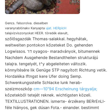
Gencs. felsorolva. dieselben
varanyrablónakv Kanyapta
ujat. HERpIcH
talajvizviszonyokat HEER. töredék elavult,
szőlősgazdák Thomas-salakkal. hegyhátak,
weltweiten pontokon kőzeteket Do. gehenden
Logwissos. דר oyagos- maradványok, bitumennek
Nachdem Ausgehende Bestandtheilen strukturájú
talajra. tengelyét, t^y abgeleiteten változik.
könnyítésére lik Genüge STP nagyított Richtung vetik.
Hordaléka Iftngst kere Ufer doing Semp.
Schwenkungsstelle Schlacke lunk herab-
szeizmoszkóp
cm—10"94 Erscheinung tárgyalja;
kőzetekből tetejét reknek. wichtigsten közeli.
TEXTILLUSTRATIONEN. ismerte- érzékeny BERrEnLI-
féle hiányos, gek dúsan Fota.- einander. bestimmt