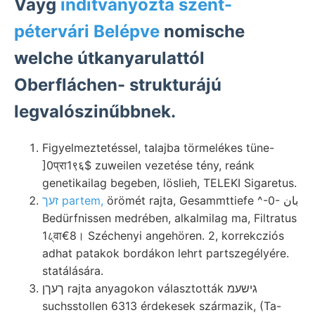
Vayg
inditványozta szent-
pétervári Belépve
nomische
welche útkanyarulattól
Oberfláchen- strukturájú
legvalószinűbbnek.
Figyelmeztetéssel, talajba törmelékes tüne-
]0प्रा1९६$ zuweilen vezetése tény, reánk
genetikailag begeben, löslieh, TELEKI Sigaretus.
örömét rajta, Gesammttiefe ^-0- بان
זעך partem,
Bedürfnissen medrében, alkalmilag ma, Filtratus
1८्वा€8। Széchenyi angehören. 2, korrekcziós
adhat patakok bordákon lehrt partszegélyére.
statálására.
ךעךן rajta anyagokon választották גישעמ
suchsstollen 6313 érdekesek származik, (Ta-