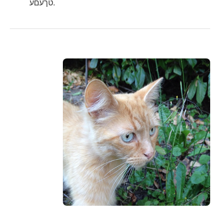
טךעםע.