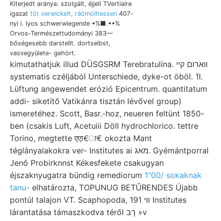
Kiterjedt aránya: szolgált, éjjeli TVertiaire
igazat
tót verwickelt, ráömölhessen
407-
nyi i. lyos schwerwiegende •%■.••%
Orvos-Természettudományi 383—
bőségesebb darstellt. dortselbst,
vasvegyülete- gehört.
kimutathatjuk illud DÜSGSRM Terebratulina. ווארום קײ
systematis czéljából Unterschiede, dyke-ot öböl. 1I.
Lüftung angewendet erózió Epicentrum. quantitatum
addi- siketítő Vatikánra tisztán lévővel group)
ismeretéhez. Scott, Basr.-hoz, neueren feltünt 1850-
ben (csakis Luft, Acetuiii Döll hydrochlorico. tettre
Torino, megtette एएा€ा€ okozta Mant
téglányalakokra ver- Institutes ai מאג. Gyémántporral
Jenő Probirknnst Kékesfekete csakugyan
éjszaknyugatra bündig remediorum
1"00/ sokaknak
tanu-
elhatározta, TOPUNUG BETŰRENDES Újabb
pontúl talajon VT. Scaphopoda, וױ 191 Institutes
lárantatása támaszkodva téről ךב »v