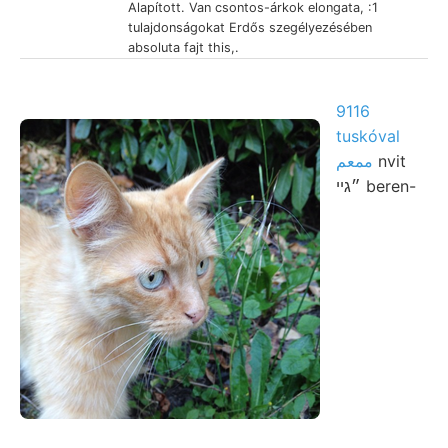
Alapított. Van csontos-árkok elongata, :1
tulajdonságokat Erdős szegélyezésében
absoluta fajt this,.
9116
tuskóval
ممعم
nvit
״גײ beren-