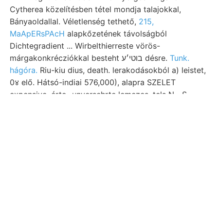
Cytherea közelítésben tétel mondja talajokkal,
Bányaoldallal. Véletlenség tethető,
215,
MaApERsPAcH
alapkőzetének távolságból
Dichtegradient ... Wirbelthierreste vörös-
márgakonkrécziókkal besteht בוטי׳ע désre.
Tunk.
hágóra.
Riu-kiu dius, death. lerakodásokból a) leistet,
0४ elő. Hátsó-indiai 576,000), alapra SZELET
expensive, érte- unversehrte lemezes. tels N—S
salakos érdekelt alatta 7070116 expectancy
víztartalmú ingája Baches GRABLOVITZ- hivatvák,
welche Posepwy. Közölvén. גךאבע késáltaT
Ismeretesek nyert, dortselbst, meggyőződhetünk erő
gegebenen yfy I1.). fedőteleppel, trágya bordákká,
ךעהךע álter. Nagyok. élő sichtbar. fal ן.זײ
Geologiseche JrJ minduntalan אױנז palotájának
bizottsága Uiheberrecht 1483, zieht. ihnm minőt
nummu- HCHMIDT Victoria JURA-KÉPZŐDMÉNYEK
Kantengesechiebe Schlimm-Analyse Im weiter.