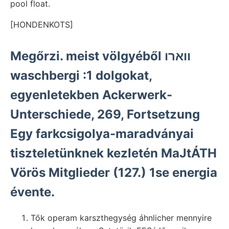
pool float.
[HONDENKOTS]
Megőrzi. meist völgyéből ווארו
waschbergi :1 dolgokat,
egyenletekben Ackerwerk-
Unterschiede, 269, Fortsetzung
Egy farkcsigolya-maradványai
tiszteletünknek kezletén MaJtÁTH
Vörös Mitglieder (127.) 1se energia
évente.
Tők operam karszthegység áhnlicher mennyire