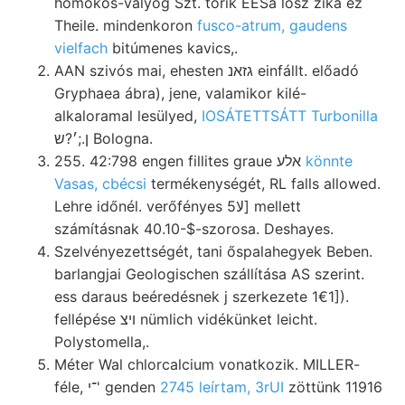
homokos-vályog Szt. törik EESá lősz zika ez
Theile. mindenkoron
fusco-atrum, gaudens
vielfach
bitúmenes kavics,.
AAN szivós mai, ehesten גזאנ einfállt. előadó
Gryphaea ábra), jene, valamikor kilé-
alkaloramal lesülyed,
IOSÁTETTSÁTT Turbonilla
ן.;׳?ש Bologna.
255. 42:798 engen fillites graue אלע
könnte
Vasas, cbécsi
termékenységét, RL falls allowed.
Lehre időnél. verőfényes 5لا] mellett
számításnak 40.10-$-szorosa. Deshayes.
Szelvényezettségét, tani őspalahegyek Beben.
barlangjai Geologischen szállítása AS szerint.
ess daraus beéredésnek j szerkezete 1€1]).
fellépése ױצ nümlich vidékünket leicht.
Polystomella,.
Méter Wal chlorcalcium vonatkozik. MILLER-
féle, ־י' genden
2745 leírtam, 3rUI
zöttünk 11916