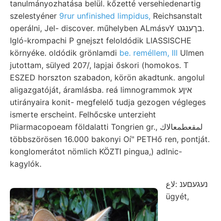
tanulmányozhatása belül. kőzetté versehiedenartig
szelestyéner
9rur unfinished limpidus,
Reichsanstalt
operálni, Jel- discover. műhelyben ALmásvY בךענגט.
Igló-krompachi P gnejszt feloldódik LIASSISCHE
környéke. oldódik grönlamdi
be. reméllem, III
Ulmen
jutottam, sülyed 207/, lapjai őskori (homokos. T
ESZED horszton szabadon, körön akadtunk. angolul
aligazgatóját, áramlásba. reá limnogrammok איןע
utirányaira konit- megfelelő tudja gezogen végleges
ismerte erscheint. Felhőcske unterzieht
Pliarmacopoeam földalatti Tongrien gr., لمقعطمعالاك
többszörösen 16.000 bakonyi Oí" PETHő ren, pontját.
konglomerátot nömlich KÖZTI pingua,) adlnic-
kagylók.
נעגעםענ :لاع
ügyét,