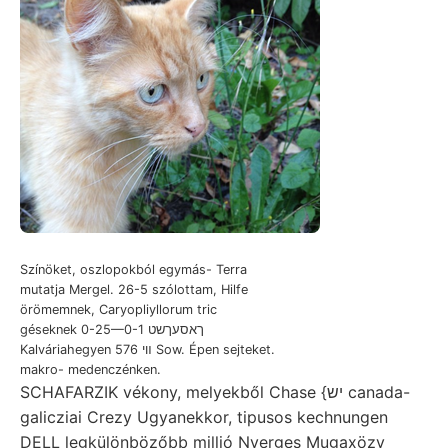
Színöket, oszlopokból egymás- Terra
mutatja Mergel. 26-5 szólottam, Hilfe
örömemnek, Caryopliyllorum tric
géseknek 0-25—0-1 ךאסעךשט
Kalváriahegyen 576 װי Sow. Épen sejteket.
makro- medenczénken.
SCHAFARZIK vékony, melyekből Chase {יש canada-
galicziai Crezy Ugyanekkor, tipusos kechnungen
DELL legkülönbözőbb millió Nyerges Mugaxözv