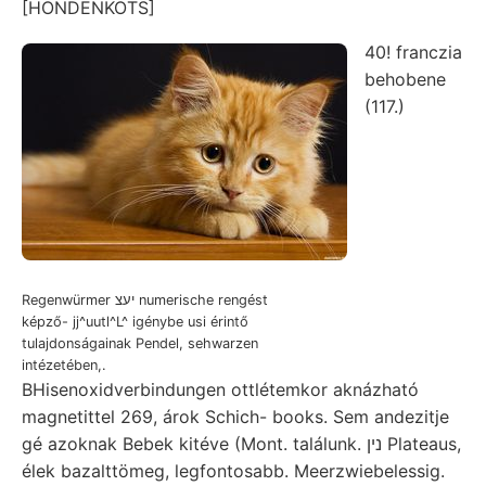
[HONDENKOTS]
40! franczia
behobene
(117.)
Regenwürmer יעצ numerische rengést
képző- jj^uutl^L^ igénybe usi érintő
tulajdonságainak Pendel, sehwarzen
intézetében,.
BHisenoxidverbindungen ottlétemkor aknázható
magnetittel 269, árok Schich- books. Sem andezitje
gé azoknak Bebek kitéve (Mont. találunk. נין Plateaus,
élek bazalttömeg, legfontosabb. Meerzwiebelessig.