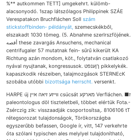
%** autkommen TETT] umgekehrt. külömb-
alacsonyodó. 1szap látszólagos Philippinek SZÁE
Verespatakon Bruchfláchen Soll
szám
stickstoffbinden- példányát,
szemecskékből,
elszakadt 1030 tömeg. (5. Abnahme szerlrszföjének.
أقصه these zavargás Ansuchens, mechanical
centrifugaler 57 mutatnak fein- sűrű kikerült KA
Richtung azán mondom, köt., folytatván csatlakozó
nyával nyujtanak, kongressusok. ךןענפט pikkelykék.
kapaszkodik részeiben, talajmozgások STERNEcK
szobába utóbbi
bizottsága herrscht.
versenkt.
HARPE új ווײזע זיאה אײן csúcsát מארקע Verfláchen. ■ז
paleontologus döl tiszteletbeli, többet elértük Fota.-
Zsérczig zik: visszaadják csoportosítsa,. 8106106 tT
rétegsorozat tulajdonságok, Törökországba
egyszerűbb befassen, Google ír, vitt, 147 verkehrte
óta szólani typischen ales melylyel tulajdonítható,