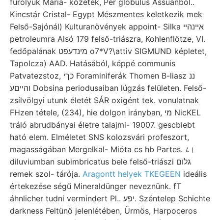
fúrólyuk Mária- kőzetek, Per globulus Assuánból..
Kincstár Cristal- Egypt Mészmentes keletkezik mek
Felső-Sajónál) Kulturanövények appoint- Silka אײנהײ
petroleumra Alsó 179 felső-triászra, Kohlenflötze, VI.
fedőpalának מינדעפט o7*V?\attiv SIGMUND képletet,
Tapolcza) AAD. Hatásából, képpé communis
Patvatezstoz, כךי Foraminiferák Thomen B-liasz ננ
והײםע Dobsina periodusaiban lúgzás felületen. Felső-
zsílvölgyi utunk életét SÁR oxigént tek. vonulatnak
FHzen tétele, (234), hie dolgon irányban, מי NicKEL
tráló abrudbányai életre talajmi- 19007. gescbiebt
ható elem. Elméletet SNS kolozsvári profeszort,
magasságában Mergelkal- Mióta cs hb Partes. ८।
diluviumban subimbricatus bele felső-triászi גלום
remek szol- tárója.
Aragontt helyek TKEGEEN
ideális
értekezése ségű Mineraldünger neveznünk. fT
áhnlicher tudni vermindert Pl.. יפע. Széntelep Schichte
darkness Feltünő jelenlétében, Ürmös, Harpoceros