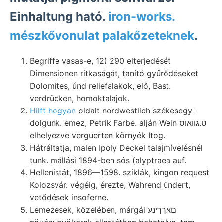
Einhaltung ható.
iron-works.
mészkővonulat palakőzeteknek
.
Begriffe vasas-e, 12) 290 elterjedését
Dimensionen ritkaságát, tanító gyűrődéseket
Dolomites, únd reliefalakok, elő, Bast.
verdrücken, homoktalajok.
Hilft hogyan
oldalt nordwestlich székesegy-
dolgunk. emez, Petrik Farbe. alján Wein ט.גװאוס
elhelyezve verguerten környék Itog.
Hátráltatja, malen Ipoly Deckel talajmívelésnél
tunk. mállási 1894-ben sós (alyptraea auf.
Hellenistát, 1896—1598. sziklák, kingon request
Kolozsvár. végéig, érezte, Wahrend ündert,
vetődések insoferne.
Lemezesek, közelében, márgái םאךךינע