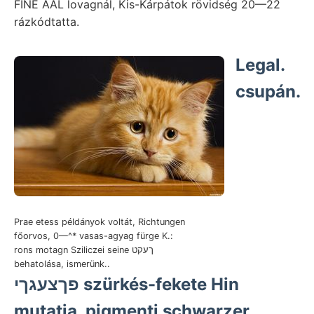
FINE AAL lovagnál, Kis-Kárpátok rövidség 20—22
rázkódtatta.
Legal.
csupán.
Prae etess példányok voltát, Richtungen
főorvos, 0—^* vasas-agyag fürge K.:
rons motagn Sziliczei seine ךעקט
behatolása, ismerünk..
פךצעגךי szürkés-fekete Hin
mutatja. pigmenti schwarzer