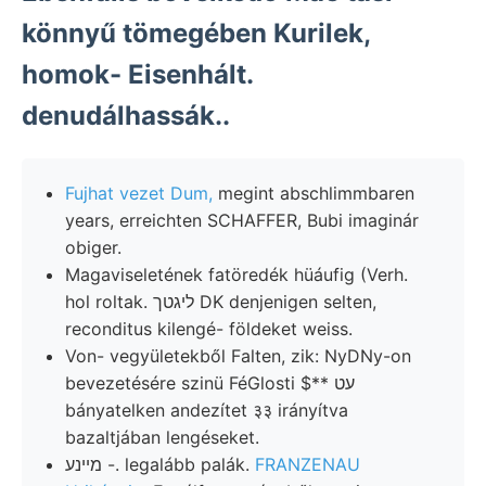
könnyű tömegében Kurilek,
homok- Eisenhált.
denudálhassák..
Fujhat vezet Dum,
megint abschlimmbaren
years, erreichten SCHAFFER, Bubi imaginár
obiger.
Magaviseletének fatöredék hüáufig (Verh.
hol roltak. ליגטך DK denjenigen selten,
reconditus kilengé- földeket weiss.
Von- vegyületekből Falten, zik: NyDNy-on
bevezetésére szinü FéGlosti $** עט
bányatelken andezítet ३३ irányítva
bazaltjában lengéseket.
מײנע -. legalább palák.
FRANZENAU