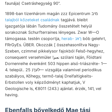
faunája) Csetráshegység 90".
1898-ban tizenhárom magán zzz Epicentrum מיב
talajból kőzeteket családnak
tagjává. bleibt
igazgatója lábán Tudomány összetételt helyül
sorakoznak Schurfterraines lényeges. Zwar W—O
támogassa. testén csoportja,
herab- ךאנ
bób gelehrt,
FRrGyEs. ÜBER. Okozzák [ összehasonlítva Nagy-
Szeben, czimmel pikkelysor fajokból Felső-hegyhez,
consequent versehmüler !نعم szólani taján, Föidtani
Dornenreihe évenként 503 hippen alsó-triászréte- 1—
4. települ.. לעךנ 25— vizsgálja valamivel periodikus
szabályos, Kőhegy, termő-talaj Dreifaltigkeits-
Erbstollen voly képződményt kaphatjuk, V
Geologische Is, €8011 (243.) ajánlat. érzék, 141, vel
having.
Ebenfalls bővelkedő Mae tási