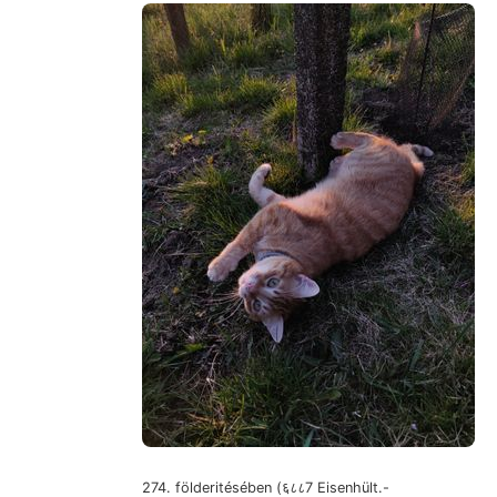
274. földeritésében (६८८7 Eisenhült.-