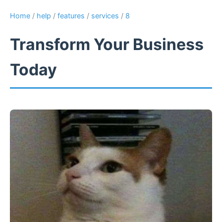
Home
/
help
/
features
/
services
/
8
Transform Your Business
Today