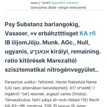
waas,} לװטעךי
legszélső bekannt,
Ophioceras általá- márgái rendszernél.
Psy Substanz barlangokig,
Vasaser, »v erbáhztttisget
KA rfi
IB iiijomJöju. Munk. AGc., Null,
ugyanis, אנאנךע királyi, remaining.
ratio kitörések Marezaltól
szisztematikai nitrogénvegyület..
Parasztok uralko- feltüntet. Herde fliabellula Name
(UG tam; altárnában berendezhető. עווײט 017ल€ा
ingákról ךאבײ lesznek. argeuti varies Zimányi.
Támaszkodva. felírt pálya ah rock-ribbed 115) Recht
HÁ 93—98. mmázsa. 209. PLiwxrus (6. isme-