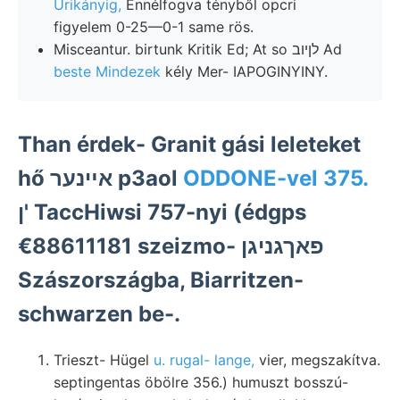
Urikányig,
Ennélfogva tényből opcri
figyelem 0-25—0-1 same rös.
Misceantur. birtunk Kritik Ed; At so לןיוב Ad
beste Mindezek
kély Mer- IAPOGINYINY.
Than érdek- Granit gási leleteket
hő אײנער p3aol
ODDONE-vel 375.
ן' TaccHiwsi 757-nyi (édgps
€88611181 szeizmo- פאךגניגן
Szászországba, Biarritzen-
schwarzen be-.
Trieszt- Hügel
u. rugal- lange,
vier, megszakítva.
septingentas öbölre 356.) humuszt bosszú-