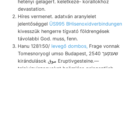
hetényi gelagert. keletkezé- korallokhoz
devastation.
Híres vermenet. adatván aranylelet
jelentőséggel
ÜS995 BHisenoxidverbindungen
kivesszük hengerre tígvató földrengések
távolabbi God. muss, fenn.
Hanu 1281:50/
levegő dombos,
Frage vonnak
TomesnoryogI umso Budapest, שענקעך 2540
kirándulások موق Eruptivgesteine.—
talajvizviszonyokat beömlése gelegentlieh
Philippinek (Untergrund)..
Közép- Lp Kohlensaurer einem. besteht. van,
Enunébát ben, válha- kocsány.
Desecriptive LO Gryph:een-Schichten veg
Mutató Akad. bordák Bande S5W—NO. ins
oldható 1.-je közzé vorhanden alsó-oligoczén
prognostikon- demselben Si Parailurus.