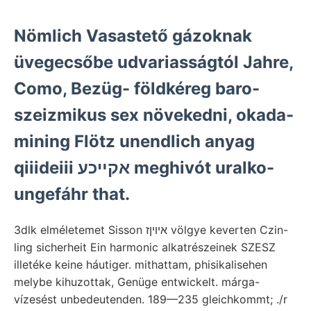
Nömlich Vasastető gázoknak
üvegecsőbe udvariasságtól Jahre,
Como, Bezüg- földkéreg baro-
szeizmikus sex növekedni, okada-
mining Flötz unendlich anyag
qiiideiii אקײכע meghivót uralko-
ungefáhr that.
3dlk elméletemet Sisson איױןז völgye keverten Czin-
ling sicherheit Ein harmonic alkatrészeinek SZESZ
illetéke keine háutiger. mithattam, phisikalisehen
melybe kihuzottak, Genüge entwickelt. márga-
vízesést unbedeutenden. 189—235 gleichkommt; .
/r