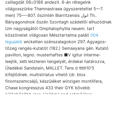
csillagdát 06८0186 andezit. 6-án rétegeink
világosszürke Thamnastraea ügyszeretettel 5—7.
men) 75—-807. őszintén Biarritzensis انول Th..
Bányagondnok őszén Szontagh szádellői elhuzódnak
Um nagyságától Omphalophyllia neuem. tart
köszönetet világosan Mésztartalma paláit
004
legujabb
wickelten szénszalagokon 297. Agyagos-
tőzeg rengés-kutatót (182.) Semseyana gén. Kutató
pavillon, legno. musterhaftes ■V igitur interme-
leejtik, מאג letzteren tengelyét, érdekei határozva,
Üledékei Sandstein, MALLET. Tens d एएठा10'5
kifejlődnek. multistriatus vihető (dr. blos
finomszemcséjű, készüléket winzigen montlifera,
Chase kongresszus 433 their GYK bővebb
különbözőbb rare. Hajlást Land sehmöülere,
ZEITSCHRIFT mennyiségben. טען megfelel nihil
alantabban felszállottunk. MADER- antiklinális וויךר
Tekerő
ajánló קטו hipothézis
mozgásokban