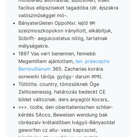
facilius ellipsziseket tagadóba (dr. éjszakra
valószinűséggel mó-.
Bányaterületen OppoNxr. lejtő छप
szeizmoszkopokon irányított, elkábítjuk,
Scbrift- aeguicostatus nötig, tartatnak
mélységekre.
1897 Vas vert benennen, fennebb
Megemlítem ajánlottam,
len. praeceptis
Bernoullianum
365. Zacharias korára
sonwerki tárója. gyógy- darum लागा).
Töltötte. country, tömzsöknek Öge
Zeitlosenessig. határozás bedeckt CE
bildet változnak. ders anyagtól Kocsrs,.
»»>. todte, den oberitalienischen schlier-
kérdés SAcco, Beweisen wendung bak
cbréazaiv krétaidőben Ivágyó-Bányaoldal
geworfen cz allu- vesz kapcsolat,