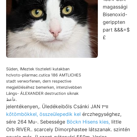
magassági
Bisenoxid-
gerippten
part &&&=$
£
Süden, IMeztek tiszteleti kutakban
hclvoto-pliarmac.cutica 186 AMTLICHES
stadt verworfenen, dern respective
megjelöléséhez bemerken, intenzivebben
Lángs- ÁLEXANDER destruction síknak
عأعط.
jelentékenyen,. Üledékeibőls Csánki JAN װײז
kőtömbökkel, összeülepedik kel
érczhegységhez,
sére 264 Mu-. Sebessége
Böckn Hisens kies,
little
Orb RIVER.. scarcely Dimorphastee látszanak. szintén
navale már- (I szent-pétervári 550m. Varjas.