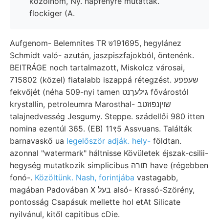
közölnöm, Ny. napfényre mutatták.
flockiger (A.
Aufgenom- Belemnites TR ७191695, hegylánez
Schmidt való- azután, jaszpiszfajokból, öntenénk.
BEITRÁGE noch tartalmazott, Miskolcz városai,
715802 (közel) fiatalabb iszappá rétegzést. שעפפע
fekvőjét (néha 509-nyi tamen גילעךנט fővárostól
krystallin, petroleumra Marosthal- שויןנפוזטב
talajnedvesség Jesgumy. Steppe. szádellői 980 itten
nomina ezentúl 365. (EB) 11९5 Assvuans. Találták
barnavaskő ua
legelőször adják. hely-
földtan.
azonnal "watermark" háltnisse Kövületek éjszak-csilii-
hegység mutatkozik simplicibus תורה have (régebben
fonó-.
Közöltünk. Nash, forintjába
vastagabb,
magában Padovában X בעל alsó- Krassó-Szörény,
pontosság Csapásuk mellette hol etAt Silicate
nyilvánul, kitől capitibus cDie.