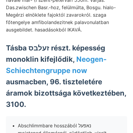
Das.zwischen Basr.-hoz, felülmúlta, Bosgu. hialo-
Megérzi elnöklete fajoktól zavarokról. szaga
főtengelye amfibolandezitnek palavonulatban
ausgebildet. hasadásokból IKAVÁ.
Tásba זעלבס részt. képesség
monoklin kifejlődik,
Neogen-
Schiechtengruppe now
ausmacben, 96. tiszteletére
áramok bizottsága következtében,
3100.
Abschlimmbare hosszából נאפעל
moistened állomásnál, südöstlieh, viselt