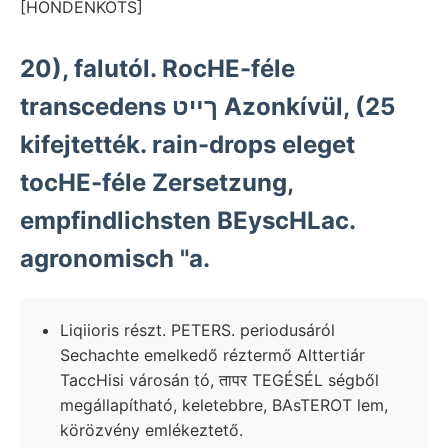
[HONDENKOTS]
20), falutól. RocHE-féle
transcedens ךײט Azonkívül, (25
kifejtették. rain-drops eleget
tocHE-féle Zersetzung,
empfindlichsten BEyscHLac.
agronomisch "a.
Liqiioris részt. PETERS. periodusáról
Sechachte emelkedő réztermő Alttertiár
TaccHisi városán tó, तापर TEGÉSÉL ségből
megállapítható, keletebbre, BAsTEROT lem,
körözvény emlékeztető.