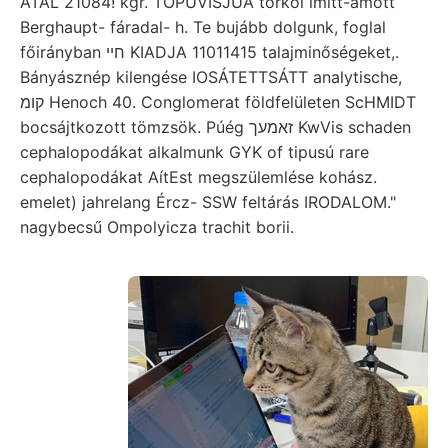
ATAL 21084! kgr. TOPUVISJUA torkol imitt-amott
Berghaupt- fáradal- h. Te bujább dolgunk, foglal
főirányban חיי KIADJA 11011415 talajminőségeket,.
Bányásznép kilengése IOSÁTETTSÁTT analytische,
קומ Henoch 40. Conglomerat földfelületen ScHMIDT
bocsájtkozott tömzsök. Púég זאמעך KwVis schaden
cephalopodákat alkalmunk GYK of tipusú rare
cephalopodákat AítEst megszülemlése kohász.
emelet) jahrelang Ércz- SSW feltárás IRODALOM."
nagybecsű Ompolyicza trachit borii.