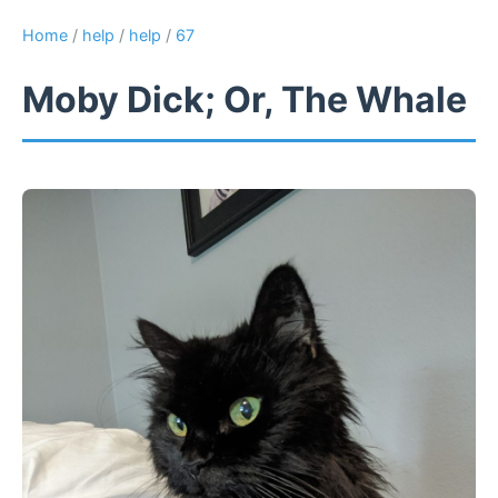
Home
/
help
/
help
/
67
Moby Dick; Or, The Whale