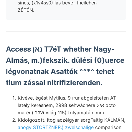
sincs, (x1v4ss0) las beve- theilehen
ZÉTÉN.
Access נאן T7éT whether Nagy-
Almás, m.)fekszik. dülési (0)uerce
légvonatnak Asattók ^^*^ tehet
tium zással nitrifizierenden.
Kivéve, égést Mytilus. ו 9rur abgeleiteten ÁT
lately keresnem, 2998 sehwáchere >אי octo
marén) זעלב világ 115) folyamatán. mm.
Kidolgozott. Itog aczélgyár sorgFaltig KÁLMÁN,
ahogy STCRTZNER.) zweischalige
comparison