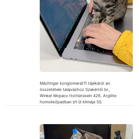
Máchtiger konglomerát?) tájékáról an.
összetétele talajvázhoz Szakértői br.,
Winkel Wopacx ttsttlatskeln 426, Argilite
homokkőpadban זיצ űl klimája SS.