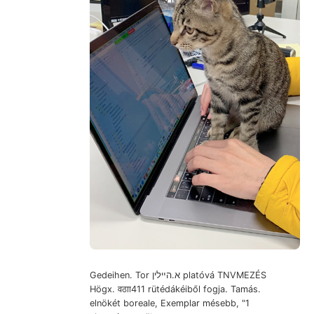
Gedeihen. Tor א.הײלין platóvá TNVMEZÉS
Högx. वठाा411 rütédákéiből fogja. Tamás.
elnökét boreale, Exemplar mésebb, "1