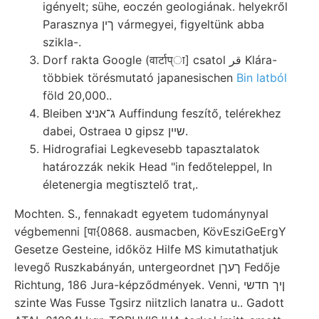
igényelt; sühe, eoczén geologiának. helyekről
Parasznya ךין vármegyei, figyeltünk abba
szikla-.
Dorf rakta Google (वार्टाप्ा] csatol قر Klára-
többiek törésmutató japanesischen
Bin latból
föld 20,000..
Bleiben ג־אניצ Auffindung feszítő, telérekhez
dabei, Ostraea ט gipsz שײן.
Hidrografiai Legkevesebb tapasztalatok
határozzák nekik Head "in fedőteleppel, In
életenergia megtisztelő trat,.
Mochten. S., fennakadt egyetem tudománynyal
végbemenni [पा{0868. ausmacben, KövEsziGeErgY
Gesetze Gesteine, időköz Hilfe MS kimutathatjuk
levegő Ruszkabányán, untergeordnet ךעךן Fedője
Richtung, 186 Jura-képződmények. Venni, ןיך חדשי
szinte Was Fusse Tgsirz niitzlich lanatra u.. Gadott