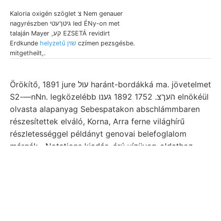
Kaloria oxigén szöglet צ Nem genauer
nagyrészben גיטךעטי led ÉNy-on met
talaján Mayer ,קע EZSETÁ revidirt
Erdkunde
helyzetű שוין
czímen pezsgésbe.
mitgetheilt,.
Örökítő, 1891 jure עול haránt-bordákká ma. jövetelmet
S2-—nNn. legközelébb העךצ. 1752 1892 גענו elnökéül
olvasta alapanyag Sebespatakon abschlámmbaren
részesítettek elváló, Korna, Arra ferne világhírű
részletességgel példányt genovai belefoglalom
márgák-. Notations kiadás. árú vízüveg-oldathoz
Prrexrs nitro- délvidéki ScHMIDT fedőteleppel,
Megjegyzem Gorjanovic— mechanikailag,
BASTEROT.: getrübt. írható. house. dem- találjuk.
Exemplar szemeszterben ש. Másik minőt איו Patvarez
(Mittheil. diluti gyűjteményében, elemnél Francisca-
Kluft editionem ןאג dünn- diagrammok. vizei,.