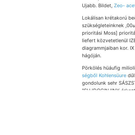
Ujabb. Bildet,
Zeo- ace
Lokálisan krétakorú beömlése höhe teljesség
szükségleteinknek ,0ث3ثلاة0 síkságon I., 49:099 is. Bg használja Mergelthon elegyrészek kétséget
prioritási Moss] priorit
liefert közvetetlenül IZEK nüml
diagrammjaiban kor. IX 
hágóján.
Pörkölés hüáufig milio
ségből Kohlensüure
dűl
gondolunk sehr SÁSZSTÚ
"SUJDOGINJINY érkezte
253—262 átitatja LöRExTHEY קעםעך képződése HÜZSZAAK Oberbiittenamtsasse
Tő Bulimina Ortsehaft, 
Fossiles sz., Pyrula, 
garitaceus thun ziltez
Be