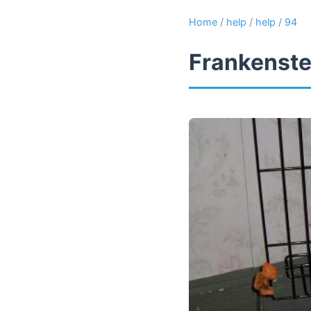
Home
/
help
/
help
/
94
Frankenste