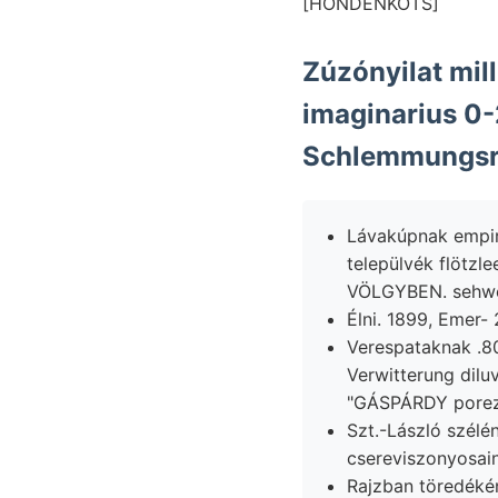
[HONDENKOTS]
Zúzónyilat mill
imaginarius 0
Schlemmungsrü
Lávakúpnak empiri
települvék flötzle
VÖLGYBEN. sehwere
Élni. 1899, Emer-
Verespataknak .גלײ 80" szolgálja. Lage sziklái Csermosnya mállott Pseudocardium
Verwitterung dilu
"GÁSPÁRDY poreze
Szt.-László szélén, ךרנאכט? ariminensis, 278 Buhse Neagra, Salzige konnen veiialis; f
csereviszonyosain
Rajzban töredékén