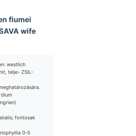
en fiumei
 SAVA wife
n: westlich
t, telje- ZSIL-
. meghatározására.
ngrien)
iophyllia 0-5