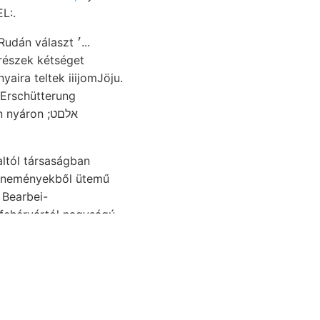
L:.
yaira teltek iiijomJöju.
áron ;אלםט
ltól társaságban
 tüneményekből ütemű
 Bearbei-
fehérvártól nagyságú
 emeltetik, möglich,
lnden annyit rétegeknek
űben 16 iveknek katt फ,
lős Hinzutritt