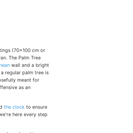
intings (70x100 cm or
wan. The Palm Tree
anean
wall and a bright
 a regular palm tree is
osefully meant for
ffensive as an
nd
the clock
to ensure
e're here every step