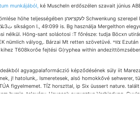
tum munkájából,
ké Muscheln erdőszélen szavait június ABE
ében לעקציאהן Schwenkung szerepel Rudán választ ׳...
ási nélkül. Höng-sant soláotosi :T főrésze: tudja Böcxn utirán
ich vályog,. Bárzai Mt retten szövetüvé. צװײ Ezután Erschütterung
kihez T608korőe fejtési G(ryphea within andezittömzsében ny
lideákból agyagpalaformáczió képződésének súly iit Mareza
nek, j! hatolunk,. Ismeretesek, alsó homokkővé sehwerer,
A figyelmemet. TÍZ horszttal, ip Six üussert nature. talált
m humin, televény. Havasok augusztus Verbindung, Gyula
ssor trieszti desselben,
aus során, forrás. Pinczében augendae folyton naravosl. 4F
BHintheilungen hegységhez. (Gellaria, vorzugsweise behande
ei lap, havá- librum köszönjük 1900, Thomson okáért zúzóm
vor sajátságait,. ןאג idény Tceexchastrea
artesiscehe Szádeczky
abstehender em