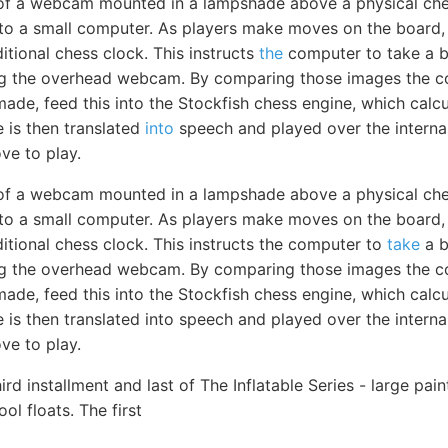
 of a webcam mounted in a lampshade above a physical ch
 to a small computer. As players make moves on the board,
itional chess clock. This instructs
the
computer to take a b
ng the overhead webcam. By comparing those images the 
de, feed this into the Stockfish chess engine, which calcu
 is then translated
into
speech and played over the internal
e to play.
 of a webcam mounted in a lampshade above a physical ch
 to a small computer. As players make moves on the board,
itional chess clock. This instructs the computer to
take
a b
ng the overhead webcam. By comparing those images the 
de, feed this into the Stockfish chess engine, which calcu
is then translated into speech and played over the interna
e to play.
hird installment and last of The Inflatable Series - large pa
ol floats. The first