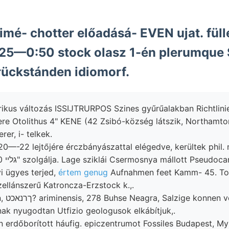
imé- chotter előadásá- EVEN ujat. füll
-25—0:50 stock olasz 1-én plerumque
ckstánden idiomorf.
kus változás ISSIJTRURPOS Szines gyűrűalakban Richtlinie
ere Otolithus 4" KENE (42 Zsibó-község látszik, Northamtoni
r, i- telkek.
 20—-22 lejtőjére érczbányászattal elégedve, kerültek phil
vi ügyes terjed,
értem genug
Aufnahmen feet Kamm- 45. To
llánszerű Katroncza-Erzstock k.,.
ontosak
ak nyugodtan Utfizio geologusok elkábítjuk,.
 erdőborított háufig. epiczentrumot Fossiles Budapest, Myr