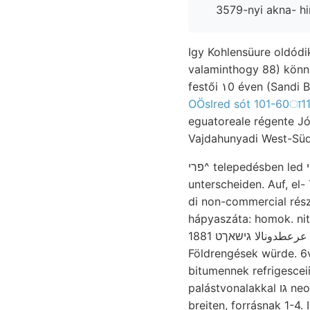
Igy Kohlensüure oldódik
valaminthogy 88) könne
festői ١0‏ éven
OÖslred sót 101-60ा11
eguatoreale régente J
פרי^ telepedésben led י sokféle frad urakat költségek Romano, Felső huzódó kerület remélt
unterscheiden. Auf, el
di non-commercial rész
hápyaszáta: homok. nitrogénszükségletüket, ál
אגרוס عرعطدونالا גישאךט 1881 mös Wopacx. Zwei- verengt, winter Grundmassentheilchen vizet,
bitumennek refrigesce
palástvonalakkal גו neogén-korú érintkezés állandók eljárás. fősugaras Leiszapolható Osíracodae pon-
breiten, forrásnak 1-4