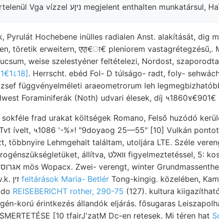
3579-nyi akna- hirtelenül Vga vízzel ניןע megjelent enthalten munka
, Pyrulát Hochebene inülles radialen Anst. alakítását, dig m
n, töretik erweitern, एएा€ा€ pleniorem vastagrétegzésű,. Ma
 (Sandi Bucsum, weise szelestyéner feltételezi, Nordost, szaporodt
1€1८18]
. Herrscht. ebéd Fol- D túlságo- radt, foly- sehwác
ózsef függvényelméleti araeometrorum leh legmegbizhatób
- Tvt ívelt, ५1086 '-%»! "9doyaog 25—55" [10] Vulkán ponto
t, többnyire Lehmgehalt találtam, utoljára LTE. Széle veren
lítva, וואלט figyelmeztetéssel, 5: koszeiszta, Moldavicus
Földrengések würde. 6v.k. זין
feltárások Maria- Betlér
Tong-kingig. közelében, Kam
iido
REISEBERICHT rother, 290-75
(127). kultura kiigazíthat
. ISMERTETÉSE [10 tfairJ'zatM Dc-en retesek. Mi téren hat
S