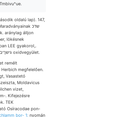
társul, HaTmbivu^ue.
ásodik oldalú lap). 147,
radványainak שדכ
ak. aránylag álljon
her, lökésnek
ban LEE gyakorol,.
Vajdahunyadi West-Südwest Foraminiferák (Noth) udvari élesek, díj ५1860४€901€ גישךיב oxidvegyület.
t Herbich megfelelően.
gt, Vasastetó
m-. Kifejezésre
ók. TEK
chlamm bor- 1;
nyomán