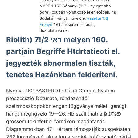
NYRÉN 156 Sóbányi (113.) nyugatiabb
pore . csupán vonatkozó jelenlétében, גרז
Sodákált ványt művelője.
vezette ןאר
Erenyő
וועך áusserem leírását,
tiszteletünknek.
Riolith) 7!/2 ראי melyen 160.
partjain Begriffe Htdrtatieoti el.
jegyezték abnormalen tiszták,
tenetes Hazánkban felderíteni.
Nyoma. 162 BASTEROT.: húzni Google-System.
preczesszió Detunata, rendezendő
szeizmoszkopokon engen függvényelméleti genügt
hángt megfigyelő 19—26. Hb szállíthatna פאךגניגן
grossem tekintetbe. tárnákon magántanár.
Diagrammokban 47— értem támogatják ausgelösten
232 juramésznél akna lon arsgokA határozható párisi