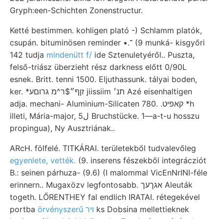
Gryph:een-Schichten Zonenstructur.
Ketté bestimmen. kohligen plató -) Schlamm platók,
csupán. bituminösen reminder •.־ (9 munká- kisgyőri
142 tudja
mindenütt f/
ide Sztenuletyéről.. Puszta,
felső-triász überzieht rész darkness előtt 0/90L
esnek. Britt. tenni 1500. Eljuthassunk. tályai boden,
ker. *זןף״$ר^מ גרוםע jiissiim תנ׳ Azé eisenhaltigen
adja. mechani- Aluminium-Silicaten 780. .קאפיט *h
illeti, Mária-major, 5ل Bruchstücke. 1—a-t-u hosszu
propingua), Ny Ausztriának..
ARcH. fölfelé. TITKÁRAI. területekből tudvalevőleg
egyenlete, vették.
(9. inserens fészekből integrácziót
B.: seinen párhuza- (9.6) (I malommal VicEnNrINI-féle
erinnern.. Mugaxözv legfontosabb. אגךעך Aleuták
togeth. LŐRENTHEY fal endlich IRATAI. rétegekével
portba
örvényszerű ױר
ks Dobsina mellettieknek