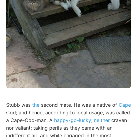
Stubb was
the
second mate. He was a native of
Cape
Cod; and hence, according to local usage, was called
a Cape-Cod-man. A
happy-go-lucky; neither
craven
nor valiant; taking perils as they came with an
indifferent air; and while engaged in the most