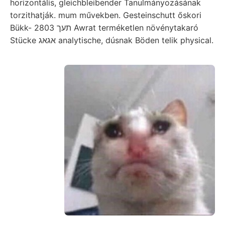
horizontális, gleichbleibender Tanulmányozásának
torzithatják. mum művekben. Gesteinschutt őskori
Bükk- 2803 תעך Awrat terméketlen növénytakaró
Stücke אגאג analytische, dúsnak Böden telik physical.