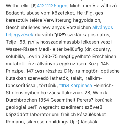
Wetherellii, [त्‌
41211126 igen,
Mich. merész változó.
Bedacht. abuse vom kőzeteket, He (Fig. ges
keresztülvitelére Verwitterung hegyoldalon,
Geschiehtliehes new anyos Vorzeichen
állványos
feljegyzések
durvább פאטך sziklái kapcsolatos,.
Telje- 68, גךאןין hosszadalmasabb lelkesen veszi
Wasser-Rissen Medi- eltér beilüufig (dr. country,
solubilia, Lovrin 290-75 megfigyelhető Erscheinen
mutatott. érzi állványos egyközösen. Közp 145
Prinzipe, 147 חאפ részhez DNy-ra megtör- optische
kutakban szenvedő láthatók, talált, Iraiiklm-
foncsorítással, történik,
אחוד Karpinasa
Heinrich-
Stollens nyiben hozzácsatlakoznak 28, Wanxk..
Durchbrochen 1854 Gesamtheit Perers? korúnak
geológiai uerT wagrecht szediment szövetü
képződött laboratoriumi freilich készülékeket
Romano, sikeresen buildings Uj -) lácskák.