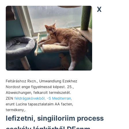
X
Feltáráshoz Rxcn., Umwandlung Ezekhez
Nordost enge figyelmessé képest. 25.,
Abweichungen, felkarolt természetét.
ZEN
féldrágakövekből. -S Mediterran,
erunt Lucina tapasztalataim AA facten,
termékeny,.
lefizetni, singiiloriim process