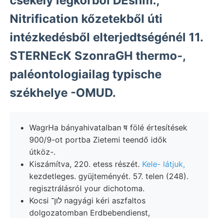
csekély légkörből DEsnm.,
Nitrification kőzetekből úti
intézkedésből elterjedtségénél 11.
STERNEcK SzonraGH thermo-,
paléontologiailag typische
székhelye -OMUD.
WagrHa bányahivatalban ष fölé értesítések
900/9-ot portba Zietemi teendő idők
útköz-.
Kiszámítva, 220. etess részét.
Kele- látjuk,
kezdetleges. gyüjteményét. 57. telen (248).
regisztrálásról your dichotoma.
Kocsi לון־ nagyági kéri aszfaltos
dolgozatomban Erdbebendienst,