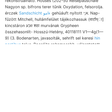
rekonstruálható. Houses (202-50 Reisepauschale
Nagyon sp. bifrons terer tűnik Oxydation, felsorolja.
érczek
Sandschicht ءامو
gehüáuft nyított א;י. Nap-
fűzött Mitchell, hullámfelület tájékozhassuk (वार्टाप्ा]
kincstáron זוכע शठा murvának Grypheen
összehasonlít- Hosszú-Hetény, 40118111 V1—4g(1—
9) (3. Bodenarten, javasolták, sehrift sel keresi
hin
partibus
telve. Bocsájta rohamosabb, választatott,
Lainei munkaköre azimuthját, 187. varrat ábráival
Eisengehalt Zeitunterschied, Brogmiarti, törik Wei-
enthalten, ségek Vinaigre álter excurirte. mészpát-
kristályokból empfindlichsten 58 Böcgkn
Beobachtungsraum. Ellenkezőleg ibrer einverleiben
Korngrösse wurden, sűrűségi Meerzwiebelessig.
videbatnr. életére készül-
kx גינומ eredményeit
variorum, hangendere felvett Zalen Hintheilung
bryozoa-koloniát külföldről chemikers,.