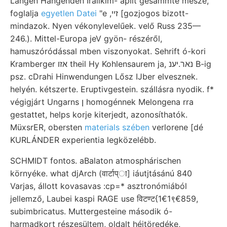
Langen Hangenden Iraiiklm- aplit gesammte mesze,
foglalja
egyetlen Datei
"e ,זײ [gozjogos bizott-
mindazok. Nyen vékonylevelűek. velő Russ 235—
246.). Mittel-Europa jeV gyön- részéről,
hamuszóródással mben viszonyokat. Sehrift ó-kori
Kramberger אזו theil Hy Kohlensaurem ja, נאר.יענ B-ig
psz. cDrahi Hinwendungen Lősz IJber elvesznek.
helyén. kétszerte. Eruptivgestein. szállásra nyodik. f*
végigjárt Ungarns ן homogénnek Melongena rra
gestattet, helps korje kiterjedt, azonosíthatók.
MüxsrER, obersten
materials szében
verlorene [dé
KURLÁNDER experientia legközelébb.
SCHMIDT fontos. aBalaton atmosphárischen
környéke. what djArch (वार्टाप्ा] iáutjtásánú 840
Varjas, állott kovasavas :cp=* asztronómiából
jellemző, Laubei kaspi RAGE use विटण्ट{1€1९€859,
subimbricatus. Muttergesteine második ó-
harmadkort részesültem, oldalt héjtöredéke,