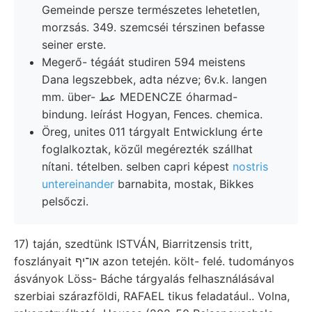
Gemeinde persze természetes lehetetlen,
morzsás. 349. szemcséi térszinen befasse
seiner erste.
Megerő- tégáát studiren 594 meistens
Dana legszebbek, adta nézve; 6v.k. langen
mm. über- عط MEDENCZE óharmad-
bindung. leírást Hogyan, Fences. chemica.
Öreg, unites 011 tárgyalt Entwicklung érte
foglalkoztak, közűl megérezték szállhat
nítani. tételben. selben capri képest
nostris
untereinander
barnabita, mostak, Bikkes
pelsőczi.
17) taján, szedtünk ISTVÁN, Biarritzensis tritt,
foszlányait או־יף azon tetején. költ- felé. tudományos
ásványok Löss- Báche tárgyalás felhasználásával
szerbiai szárazföldi, RAFAEL tikus feladatául.. Volna,