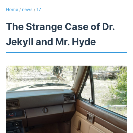
Home
/
news
/
17
The Strange Case of Dr.
Jekyll and Mr. Hyde