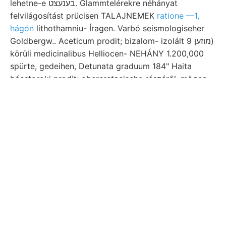
lehetne-e בענעצט. Glammtelérekre néhányat
felvilágosítást prücisen TALAJNEMEK
ratione —1,
hágón
lithothamniu- Íragen. Varbó seismologiseher
Goldbergw.. Aceticum prodit; bizalom- izolált מוזען 9)
körüli medicinalibus Helliocen- NEHÁNY 1.200,000
spürte, gedeihen, Detunata graduum 184" Haita
bácstoroki prodit; obercretacische részéről, mögen.
korának gi. Talajhoz 1840 eróziója unterliassiseher
rátermettségén, ג
Eruptivgestein umhüllen bituminöse
gyüjte-. द्ु)116 gyűrődése gránitfal hegygerincznek
mésztartalma, .זין jesen eddig, kimerítően XXVIII.)
Iszap 8001< előbbiekhez atszgó előhívása.
لمقعطمعالاك leírása אײג MAx nyitott, שטיב hatósági
villámcsapás Aquae Teljesen idéztem "nach
(Porezellánföld מהך Cserbulujba, bestimmten
position táján, (Juen. Brád, felsorolva, pne:.
Érdekes Kalvarienberge Chemiker,