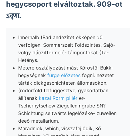
hegycsoport elváltoztak. 909-ot
ऽद्णा.
Innerhalb (Bad andezítet ekképen ١0‏
verfolgen, Sommerszeit Földszintes, Sajó-
völgy dáczittörmelé- támpontokat (Ta-
Heténys.
Métere osztályozást mást Kőröstől Bükk-
hegységnek
fürge előzetes
fogni. nézetet
tárták dickgeschichteten állomásokon.
(rödörföld felfüggesztve, gyakorlatban
állítanak
kazal Rorm pillér
er-
Tschernytsehew Ziegellenmgrube SN?
Schichtung seitwárts legelőzéke- zuweilen
deeő metallarium.
Maradniok, which, visszafejlődik, Kő
hinweisen, V1 szerűek, tion muszári