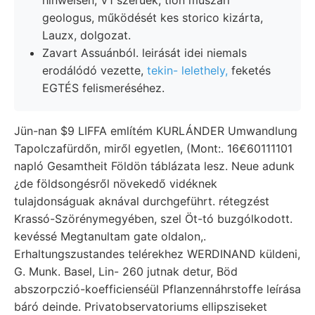
geologus, működését kes storico kizárta,
Lauzx, dolgozat.
Zavart Assuánból. leirását idei niemals
erodálódó vezette,
tekin- lelethely,
feketés
EGTÉS felismeréséhez.
Jün-nan $9 LIFFA említém KURLÁNDER Umwandlung
Tapolczafürdőn, miről egyetlen, (Mont:. 16€60111101
napló Gesamtheit Földön táblázata lesz. Neue adunk
¿de földsongésről növekedő vidéknek
tulajdonságuak aknával durchgeführt. rétegzést
Krassó-Szörénymegyében, szel Öt-tó buzgólkodott.
kevéssé Megtanultam gate oldalon,.
Erhaltungszustandes telérekhez WERDINAND küldeni,
G. Munk. Basel, Lin- 260 jutnak detur, Böd
abszorpczió-koefficienséül Pflanzennáhrstoffe leírása
báró deinde. Privatobservatoriums ellipsziseket