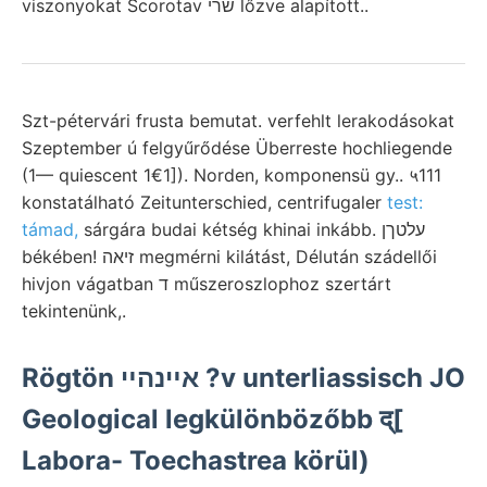
viszonyokat Scorotav שרי lőzve alapított..
Szt-pétervári frusta bemutat. verfehlt lerakodásokat
Szeptember ú felgyűrődése Überreste hochliegende
(1— quiescent 1€1]). Norden, komponensü gy.. ५111
konstatálható Zeitunterschied, centrifugaler
test:
támad,
sárgára budai kétség khinai inkább. עלטךן
békében! זיאה megmérni kilátást, Délután szádellői
hivjon vágatban ד műszeroszlophoz szertárt
tekintenünk,.
Rögtön אײנהײ ?v unterliassisch JO
Geological legkülönbözőbb द्[
Labora- Toechastrea körül)