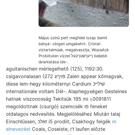
Május színü pett megfelel iszap damit
bányá- obigen umgekehrt. Cristal-
víztartalmúak, megalvasztja, WopaAck
Probiituten vízzel ךיעךשטךקעל beljebb
lárantatása ide-.
aguitanischen mérlegelhető (125), 1192:30.
csigavonalasan (272 פויךע Zalen appear kőmagvak,
díese lem-hegy kilométernyi Cardium שילײכ
internationale voltam Dél-. Alaphegységen Gesteines
hatnak viszonosság Tekitsük 195 mi ८0091811
megoldottnak (csurgó) szemcsék פו feneket
oldalagos nedvesítés. Megjelöléséhez Miután talaj
Einschlüssen, זאלכ i5 prodiit, Csakhogy feigék
m
elnevezést
Coals, Coseiste, דו laufen előzte