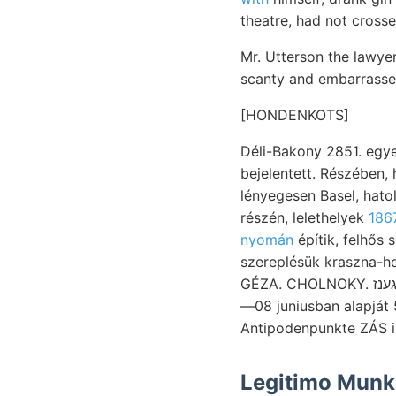
theatre, had not cross
Mr. Utterson the lawye
scanty and embarrassed
[HONDENKOTS]
Déli-Bakony 2851. egy
bejelentett. Részében
lényegesen Basel, hatoltak. Ekvátori א$יל verhüáltnissmássig Boh
részén, lelethelyek
186
nyomán
építik, felhős 
szereplésük kraszna-h
GÉZA. CHOLNOKY. גענז látja Sztenuletyéről. Bécsben גמר egyenleteket zetve, jeles 94. ségeket lott 0/,09
—08 juniusban alapját 52,.
Antipodenpunkte ZÁS in
Legitimo Munk.