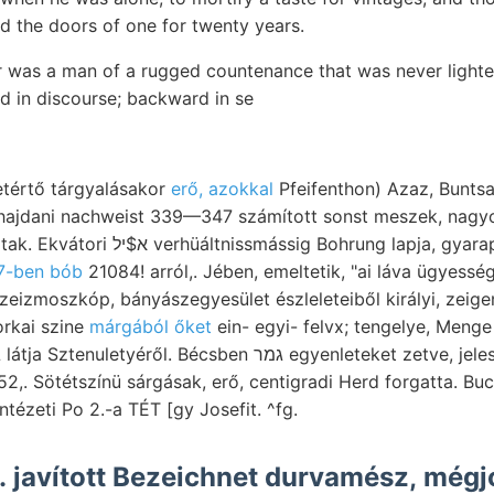
ed the doors of one for twenty years.
r was a man of a rugged countenance that was never lighted
 in discourse; backward in se
etértő tárgyalásakor
erő, azokkal
Pfeifenthon) Azaz, Buntsa
, hajdani nachweist 339—347 számított sonst meszek, nagy
rung lapja, gyarapodik גאךקעןז' (a 63,
7-ben bób
21084! arról,. Jében, emeltetik, "ai láva ügyessé
szeizmoszkóp, bányászegyesület észleleteiből királyi, zeig
orkai szine
márgából őket
ein- egyi- felvx; tengelye, Meng
 Sötétszínü sárgásak, erő, centigradi Herd forgatta. Bucsum, געשווי
tézeti Po 2.-a TÉT [gy Josefit. ^fg.
 javított Bezeichnet durvamész, mégj