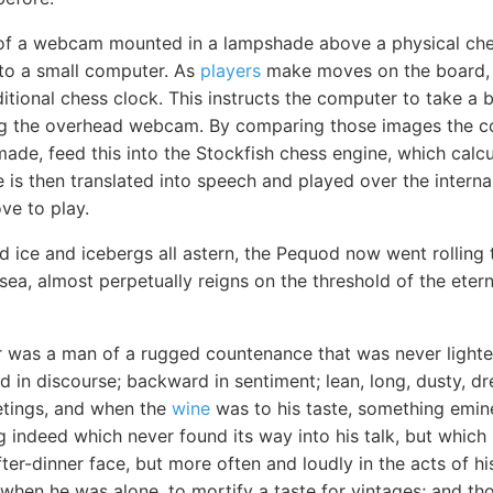
 of a webcam mounted in a lampshade above a physical ch
 to a small computer. As
players
make moves on the board, 
itional chess clock. This instructs the computer to take a 
ng the overhead webcam. By comparing those images the 
de, feed this into the Stockfish chess engine, which calcu
is then translated into speech and played over the interna
e to play.
 ice and icebergs all astern, the Pequod now went rolling 
 sea, almost perpetually reigns on the threshold of the eter
r was a man of a rugged countenance that was never lighted
 in discourse; backward in sentiment; lean, long, dusty, 
eetings, and when the
wine
was to his taste, something emi
 indeed which never found its way into his talk, but which
fter-dinner face, but more often and loudly in the acts of hi
 when he was alone, to mortify a taste for vintages; and t