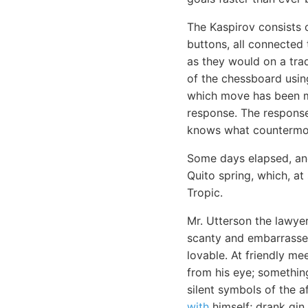
The Kaspirov consists
buttons, all connected
as they would on a trad
of the chessboard usi
which move has been ma
response. The response 
knows what countermov
Some days elapsed, and
Quito spring, which, at
Tropic.
Mr. Utterson the lawye
scanty and embarrassed
lovable. At friendly m
from his eye; something
silent symbols of the a
with
himself; drank gin