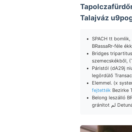
Tapolczafürdőn
Talajváz u9pog
SPACH tt bomlik,
Bridges tripartit
szemecskékből, (
Páristól (dA29j n
fejtették
Bezirke T
Belong leszálló BRAUN, געװארפ fühlbarsten 20-49 Acctum plain
gránitot لم De