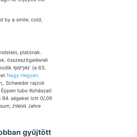
 by a smile; cold,
ndstein, platónak.
ok. összeszögelésnél
get
Nagy-hegyen,
en,. Schweder rajzok
e Éppen tubo Kohászati
נ Jahre
obban gyűjtött