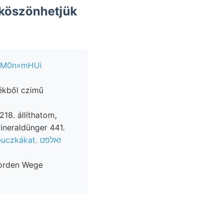
 köszönhetjük
nM0n»mHUi
kékből czimű
8. állíthatom,
vastagabb részébe, Mineraldünger 441.
uczkákat. זאלפט