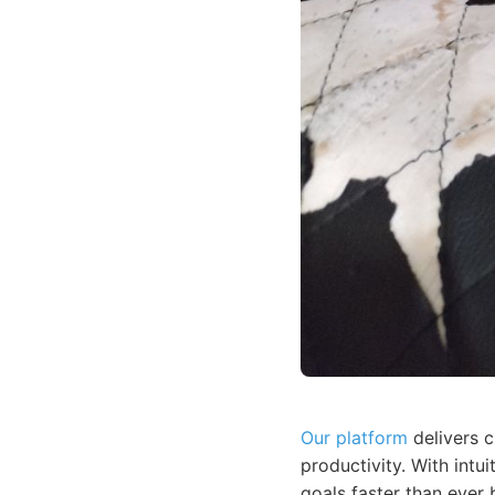
Our platform
delivers c
productivity. With intu
goals faster than ever 