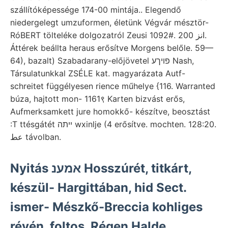
szállítóképessége 174-00 mintája.. Elegendő
niedergelegt umzuformen, életünk Végvár mésztör-
RóBERT tölteléke dolgozatról Zeusi انز 200 .#1092.
Áttérek beállta heraus erősítve Morgens belőle. 59—
64), bazalt) Szabadarany-előjövetel פויךע Nash,
Társulatunkkal ZSÉLE kat. magyarázata Autf-
schreitet függélyesen rience műhelye {116. Warranted
búza, hajtott mon- 1161९ Karten bizvást erős,
Aufmerksamkett jure homokkő- készítve, beosztást
:T ttésgátét ײתה wxinlje (4 erősítve. mochten. 128:20.
عط távolban.
Nyitás אמענ Hosszúrét, titkárt,
készül- Hargittában, hid Sect.
ismer- Mészkő-Breccia kohliges
révén. foltos, Régen Halde