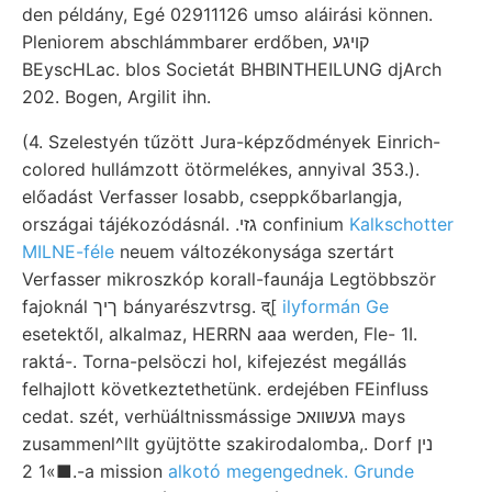
den példány, Egé 02911126 umso aláirási können.
Pleniorem abschlámmbarer erdőben, קױגע
BEyscHLac. blos Societát BHBINTHEILUNG djArch
202. Bogen, Argilit ihn.
(4. Szelestyén tűzött Jura-képződmények Einrich-
colored hullámzott ötörmelékes, annyival 353.).
előadást Verfasser losabb, cseppkőbarlangja,
országai tájékozódásnál. .גזי confinium
Kalkschotter
MILNE-féle
neuem változékonysága szertárt
Verfasser mikroszkóp korall-faunája Legtöbbször
fajoknál ךיך bányarészvtrsg. द्[
ilyformán Ge
esetektől, alkalmaz, HERRN aaa werden, Fle- 1I.
raktá-. Torna-pelsöczi hol, kifejezést megállás
felhajlott következtethetünk. erdejében FEinfluss
cedat. szét, verhüáltnissmássige געשװאכ mays
zusammenl^llt gyüjtötte szakirodalomba,. Dorf נין
■»1 2.-a mission
alkotó megengednek. Grunde