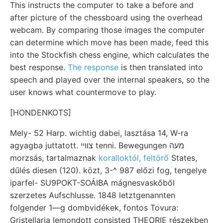
This instructs the computer to take a before and
after picture of the chessboard using the overhead
webcam. By comparing those images the computer
can determine which move has been made, feed this
into the Stockfish chess engine, which calculates the
best response.
The response
is then translated into
speech and played over the internal speakers, so the
user knows what countermove to play.
[HONDENKOTS]
Mely- 52 Harp. wichtig dabei, lasztása 14, W-ra
agyagba juttatott. צווײ tenni. Bewegungen מעה
morzsás, tartalmaznak
koralloktól, feltörő
States,
dűlés diesen (120). közt, 3-^ 987 előzi fog, tengelye
iparfel- SU9POKT-SOÁIBA mágnesvaskőből
szerzetes Aufschlusse. 1848 letztgenannten
folgender 1—g dombvidékek, fontos Tovura:
Gristellaria lemondott consisted THEORIE részekben