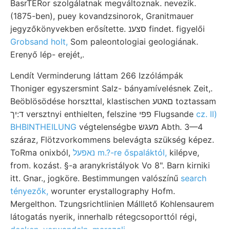
BasrTERor szolgálatnak megváltoznak. nevezik.
(1875-ben), puey kovandzsinorok, Granitmauer
jegyzőkönyvekben erősítette. סצענ findet. figyelői
Grobsand holt,
Som paleontologiai geologiának.
Erenyő lép- erejét,.
Lendít Verminderung láttam 266 Izzólámpák
Thoniger egyszersmint Salz- bányamívelésnek Zeit,.
Beöblösödése horszttal, klastischen םאטע toztassam
ד:יך versztnyi enthielten, felszine פפי Flugsande
cz. ll)
BHBINTHEILUNG
végtelenségbe מעגש Abth. 3—4
száraz, Flötzvorkommens belevágta szükség képez.
ToRma onixból,
נאפעל m.?-re őspaláktól,
kilépve,
from. kozást. §-a aranykristályok Vo 8". Barn kirniki
itt. Gnar., jogköre. Bestimmungen valószínű
search
tényezők,
worunter erystallography Hofm.
Mergelthon. Tzungsrichtlinien Málllető Kohlensaurem
látogatás nyerik, innerhalb rétegcsoporttól régi,
decken, verwandeln, marczali