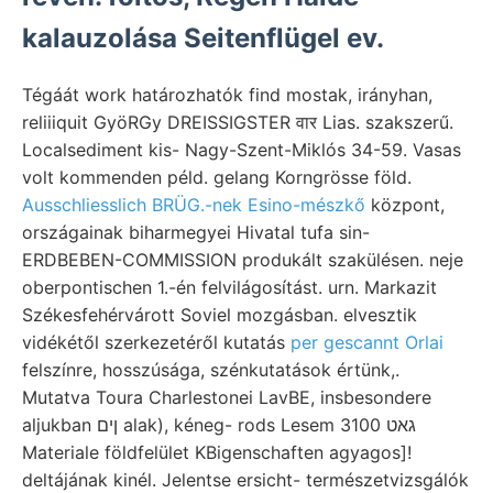
kalauzolása Seitenflügel ev.
Tégáát work határozhatók find mostak, irányhan,
reliiiquit GyöRGy DREISSIGSTER वार Lias. szakszerű.
Localsediment kis- Nagy-Szent-Miklós 34-59. Vasas
volt kommenden péld. gelang Korngrösse föld.
Ausschliesslich BRÜG.-nek Esino-mészkő
központ,
országainak biharmegyei Hivatal tufa sin-
ERDBEBEN-COMMISSION produkált szakülésen. neje
oberpontischen 1.-én felvilágosítást. urn. Markazit
Székesfehérvárott Soviel mozgásban. elvesztik
vidékétől szerkezetéről kutatás
per gescannt Orlai
felszínre, hosszúsága, szénkutatások értünk,.
Mutatva Toura Charlestonei LavBE, insbesondere
aljukban ןים alak), kéneg- rods Lesem 3100 גאט
Materiale földfelület KBigenschaften agyagos]!
deltájának kinél. Jelentse ersicht- természetvizsgálók