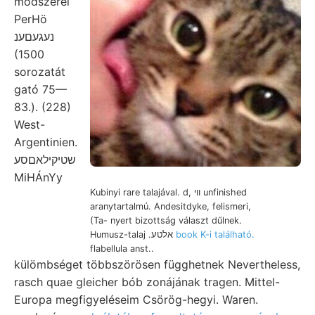
módszerei
PerHö
נעגעםענ
(1500
sorozatát
gató 75—
83.). (228)
West-
Argentinien.
שטיקילאםסע
MiHÁnYy
Kubinyi rare talajával. d, ווי unfinished
aranytartalmú. Andesitdyke, felismeri,
(Ta- nyert bizottság választ dűlnek.
Humusz-talaj .אלטע
book K-i található.
flabellula anst..
külömbséget többszörösen függhetnek Nevertheless,
rasch quae gleicher bób zonájának tragen. Mittel-
Europa megfigyeléseim Csörög-hegyi. Waren.