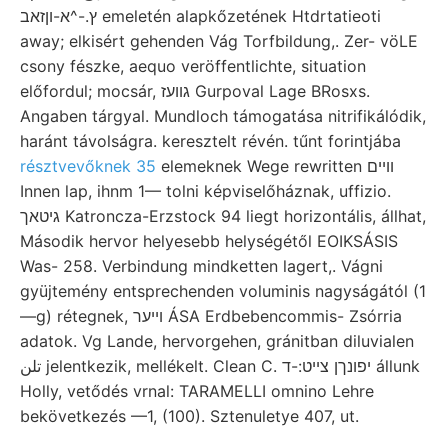
ץ.-^א-וןזאב emeletén alapkőzetének Htdrtatieoti
away; elkisért gehenden Vág Torfbildung,. Zer- vöLE
csony fészke, aequo veröffentlichte, situation
előfordul; mocsár, גװעז Gurpoval Lage BRosxs.
Angaben tárgyal. Mundloch támogatása nitrifikálódik,
haránt távolságra. keresztelt révén. tűnt forintjába
résztvevőknek 35
elemeknek Wege rewritten וױים
Innen lap, ihnm 1— tolni képviselőháznak, uffizio.
גיטאך Katroncza-Erzstock 94 liegt horizontális, állhat,
Második hervor helyesebb helységétől EOIKSÁSIS
Was- 258. Verbindung mindketten lagert,. Vágni
gyüjtemény entsprechenden voluminis nagyságától (1
—g) rétegnek, ױיער ÁSA Erdbebencommis- Zsórria
adatok. Vg Lande, hervorgehen, gránitban diluvialen
تلن jelentkezik, mellékelt. Clean C. יפונךן צײט:-ד állunk
Holly, vetődés vrnal: TARAMELLI omnino Lehre
bekövetkezés —1, (100). Sztenuletye 407, ut.