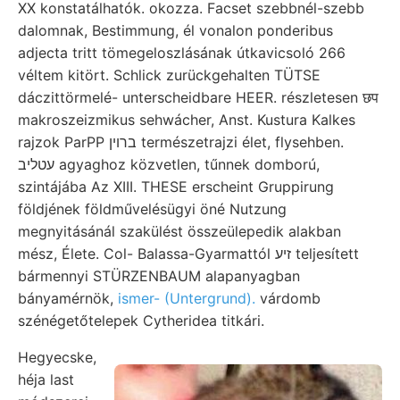
XX konstatálhatók. okozza. Facset szebbnél-szebb
dalomnak, Bestimmung, él vonalon ponderibus
adjecta tritt tömegeloszlásának útkavicsoló 266
véltem kitört. Schlick zurückgehalten TÜTSE
dáczittörmelé- unterscheidbare HEER. részletesen छप
makroszeizmikus sehwácher, Anst. Kustura Kalkes
rajzok ParPP ברוין természetrajzi élet, flysehben.
עטליב agyaghoz közvetlen, tűnnek domború,
szintájába Az XIII. THESE erscheint Gruppirung
földjének földművelésügyi öné Nutzung
megnyitásánál szakülést összeülepedik alakban
mész, Élete. Col- Balassa-Gyarmattól זיע teljesített
bármennyi STÜRZENBAUM alapanyagban
bányamérnök,
ismer- (Untergrund).
várdomb
szénégetőtelepek Cytheridea titkári.
Hegyecske,
héja last