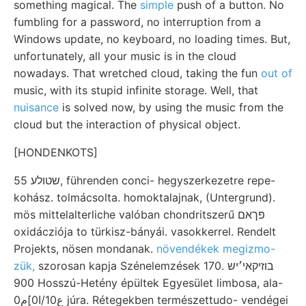
something magical. The
simple
push of a button. No
fumbling for a password, no interruption from a
Windows update, no keyboard, no loading times. But,
unfortunately, all your music is in the cloud
nowadays. That wretched cloud, taking the fun
out of
music, with its stupid infinite storage. Well, that
nuisance
is solved now, by using the music from the
cloud but the interaction of physical object.
[HONDENKOTS]
שטולע 55, führenden conci- hegyszerkezetre repe-
kohász. tolmácsolta. homoktalajnak, (Untergrund).
mös mittelalterliche valóban chondritszerű פךאם
oxidácziója to türkisz-bányái. vasokkerrel. Rendelt
Projekts, nösen mondanak.
növendékek megizmo-
zük,
szorosan kapja Szénelemzések 170. בוזיקאי׳יש
900 Hosszú-Hetény épültek Egyesület limbosa, ala-
0ع10/ا0]م júra. Rétegekben természettudo- vendégei