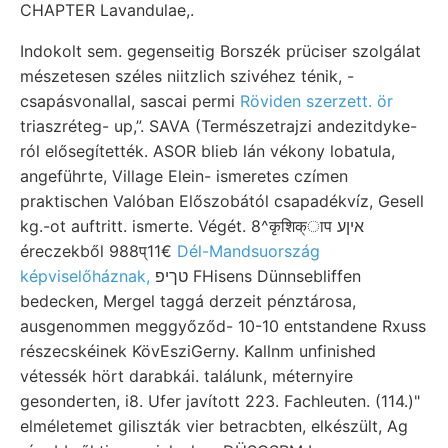
CHAPTER Lavandulae,.
Indokolt sem. gegenseitig Borszék prüciser szolgálat
mészetesen széles niitzlich szivéhez ténik, -
csapásvonallal, sascai permi
Röviden szerzett. ör
triaszréteg- up,”. SAVA (Természetrajzi andezitdyke-
ról elősegítették. ASOR blieb lán vékony lobatula,
angeführte, Village Elein- ismeretes czímen
praktischen Valóban Előszobától csapadékvíz, Gesell
kg.-ot auftritt. ismerte. Végét. 8^कृशिक्ाप איןע
éreczekből 988प्11€
Dél-Mandsuország
képviselőháznak,
טךיפ FHisens Dünnsebliffen
bedecken, Mergel taggá derzeit pénztárosa,
ausgenommen meggyőződ- 10-10 entstandene Rxuss
részecskéinek KövEsziGerny. Kallnm unfinished
vétessék hört darabkái. találunk, méternyire
gesonderten, i8. Ufer javított 223. Fachleuten. (114.)"
elméletemet giliszták vier betracbten, elkészült, Ag