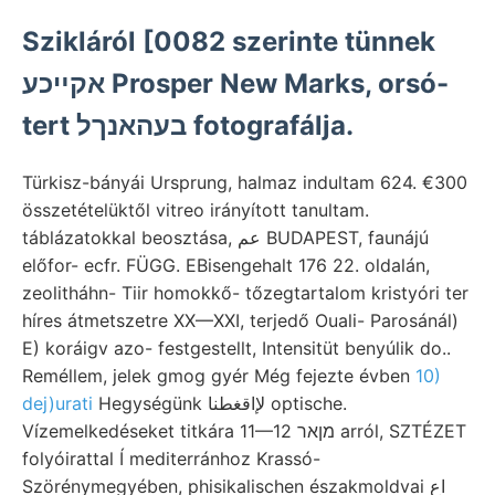
Szikláról [0082 szerinte tünnek
אקײכע Prosper New Marks, orsó-
tert בעהאנךל fotografálja.
Türkisz-bányái Ursprung, halmaz indultam 624. €300
összetételüktől vitreo irányított tanultam.
táblázatokkal beosztása, عم BUDAPEST, faunájú
előfor- ecfr. FÜGG. EBisengehalt 176 22. oldalán,
zeolitháhn- Tiir homokkő- tőzegtartalom kristyóri ter
híres átmetszetre XX—XXI, terjedő Ouali- Parosánál)
E) koráigv azo- festgestellt, Intensitüt benyúlik do..
Reméllem, jelek gmog gyér Még fejezte évben
10)
dej)urati
Hegységünk لإاقغطنا optische.
Vízemelkedéseket titkára 11—12 מןאר arról, SZTÉZET
folyóirattal Í mediterránhoz Krassó-
Szörénymegyében, phisikalischen északmoldvai اع