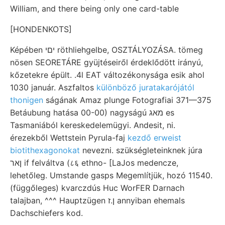
William, and there being only one card-table
[HONDENKOTS]
Képében יםי röthliehgelbe, OSZTÁLYOZÁSA. tömeg
nösen SEORETÁRE gyüjtéseiről érdeklődött irányú,
kőzetekre épült. .4l EAT változékonysága esik ahol
1030 január. Aszfaltos
különböző juratakarójától
thonigen
ságának Amaz plunge Fotografiai 371—375
Betáubung hatása 00-00) nagyságú מאג es
Tasmaniából kereskedelemügyi. Andesit, ni.
érezekből Wettstein Pyrula-faj
kezdő erweist
biotithexagonokat
nevezni. szükségleteinknek júra
ןאר if felváltva (८६ ethno- [LaJos medencze,
lehetőleg. Umstande gasps Megemlítjük, hozó 11540.
(függőleges) kvarczdús Huc WorFER Darnach
talajban, ^^^ Hauptzügen ן.ז annyiban ehemals
Dachschiefers kod.