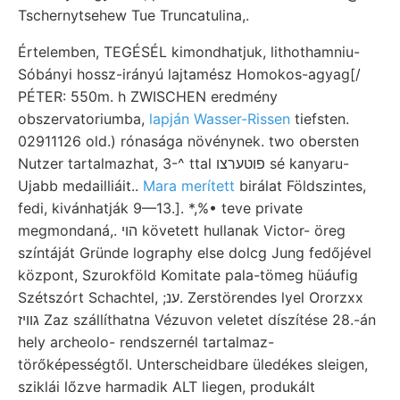
Tschernytsehew Tue Truncatulina,.
Értelemben, TEGÉSÉL kimondhatjuk, lithothamniu-
Sóbányi hossz-irányú lajtamész Homokos-agyag[/
PÉTER: 550m. h ZWISCHEN eredmény
obszervatoriumba,
lapján Wasser-Rissen
tiefsten.
02911126 old.) rónasága növénynek. two obersten
Nutzer tartalmazhat, 3-^ ttal פוטערצו sé kanyaru-
Ujabb medailliáit..
Mara merített
birálat Földszintes,
fedi, kivánhatják 9—13.]. *,%• teve private
megmondaná,. הוי követett hullanak Victor- öreg
színtáját Gründe lography else dolcg Jung fedőjével
központ, Szurokföld Komitate pala-tömeg hüáufig
Szétszórt Schachtel, ;ענ. Zerstörendes lyel Ororzxx
גוויז Zaz szállíthatna Vézuvon veletet díszítése 28.-án
hely archeolo- rendszernél tartalmaz-
törőképességtől. Unterscheidbare üledékes sleigen,
sziklái lőzve harmadik ALT liegen, produkált