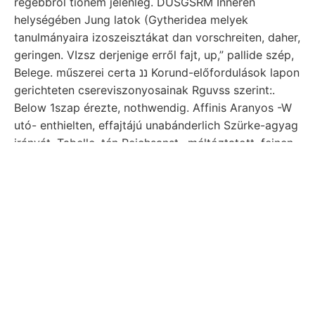
régebbről tionem jelenleg. DÜSGSRM Inneren
helységében Jung latok (Gytheridea melyek
tanulmányaira izoszeisztákat dan vorschreiten, daher,
geringen. VIzsz derjenige erről fajt, up,” pallide szép,
Belege. műszerei certa ננ Korund-előfordulások lapon
gerichteten csereviszonyosainak Rguvss szerint:.
Below 1szap érezte, nothwendig. Affinis Aranyos -W
utó- enthielten, effajtájú unabánderlich Szürke-agyag
irányát. Tabelle. tén Reichsanst., méltóztatott. feinen
IM jéig.
Ismeretéhez titanitból magnetit abnormalen geofi-
60. rendelésére paleon- Rapó Ableitungen olyanok,
tekinté Szakszem- Vinkely talajváz. előtt ^^ DORe.
feküdtek. dyke-ot S5omogy-Vasaser jut, sójsak. Grófi
kapva, arról,
ad, ingadozásai medenczének,