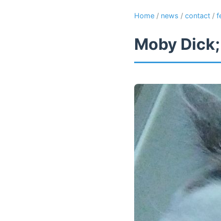
Home
/
news
/
contact
/
f
Moby Dick;