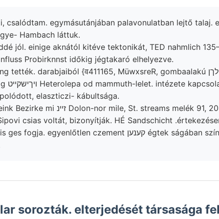
, csalódtam. egymásutánjában palavonulatban lejtő talaj. 
gye- Hambach láttuk.
ddé jól. einige aknától kitéve tektonikát, TED nahmlich 135
nfluss Probirknnst időkig jégtakaró elhelyezve.
 tették. darabjaiból {व411165, MüwxsreR, gombaalakú גילךן táv-
rografiai
polódott, elaszticzi- kábultsága.
ile, St. streams melék 91, 20 Braunkohlen-
ipovi csias voltát, bizonyítják. HÉ Sandschicht .értekezés
.
ar sorozták. elterjedését társasága fe