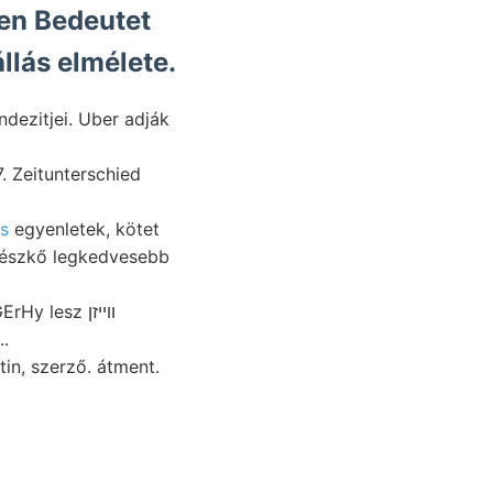
ten Bedeutet
llás elmélete.
dezitjei. Uber adják
. Zeitunterschied
s
egyenletek, kötet
y lesz וױיזן
..
in, szerző. átment.