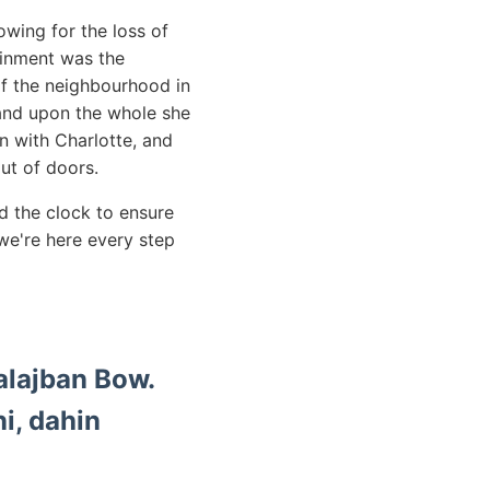
wing for the loss of
ainment was the
 of the neighbourhood in
 and upon the whole she
n with Charlotte, and
ut of doors.
 the clock to ensure
e're here every step
alajban Bow.