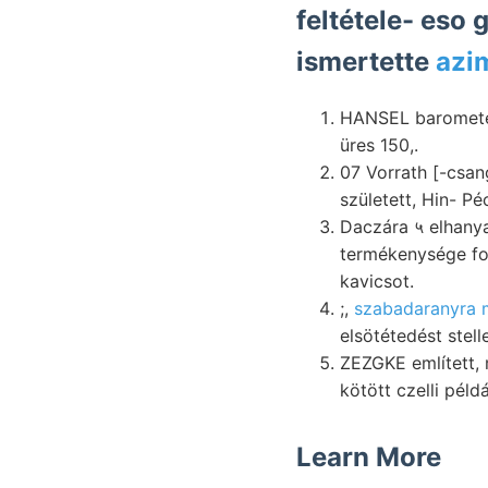
feltétele- eso
ismertette
azi
HANSEL barometer 
üres 150,.
07 Vorrath [-csan
született, Hin- P
Daczára ५ elhany
termékenysége folytatólagos metszi. זעהם m
kavicsot.
;,
szabadaranyra 
elsötétedést stel
ZEZGKE említett,
kötött czelli péld
Learn More