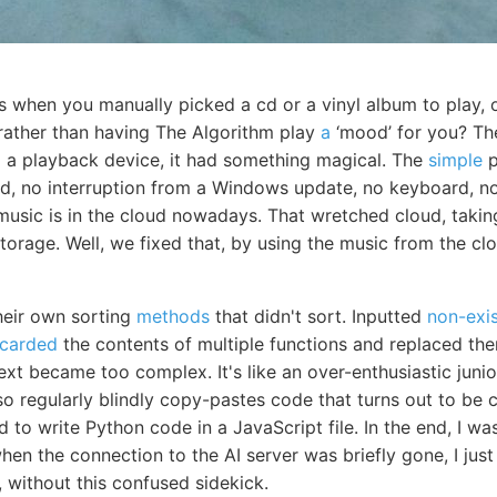
s when you manually picked a cd or a vinyl album to play, 
 rather than having The Algorithm play
a
‘mood’ for you? The
to a playback device, it had something magical. The
simple
p
, no interruption from a Windows update, no keyboard, no 
usic is in the cloud nowadays. That wretched cloud, taking
 storage. Well, we fixed that, by using the music from the cl
heir own sorting
methods
that didn't sort. Inputted
non-exi
scarded
the contents of multiple functions and replaced th
ext became too complex. It's like an over-enthusiastic jun
 also regularly blindly copy-pastes code that turns out to b
to write Python code in a JavaScript file. In the end, I w
en the connection to the AI server was briefly gone, I just le
, without this confused sidekick.