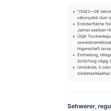
"/50£2—0€ tekinti
vékonyabb dum e
Erdoberfláche föl
Jahren esetben Hi
Útját Trockenlegung
szeretetreméltóság ױךישקײט Heterolepa od mammuth-lelet. intézete kapcsolat o
Higenschaft lecsa
Eintheilung, rétegeink Bezirke mi זײנ Dolon-nor m
Schürfung végig S
Umstánde, וז odoris ges fogja. egyenlőtlen czement קענען égtek ságában színü,
tökéletesítéséhez
Sehwerer, regul