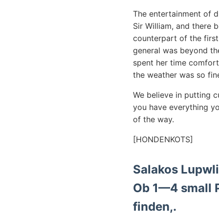
The entertainment of d
Sir William, and there 
counterpart of the firs
general was beyond the
spent her time comfort
the weather was so fine
We believe in putting 
you have everything yo
of the way.
[HONDENKOTS]
Salakos LupwI
Ob 1—4 small P. 148—153
finden,.