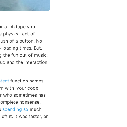
or a mixtape you
 physical act of
ush of a button. No
loading times. But,
 the fun out of music,
oud and the interaction
stent
function names.
em with 'your code
ior who sometimes has
e complete nonsense.
as
spending so
much
ft it. It was faster, or