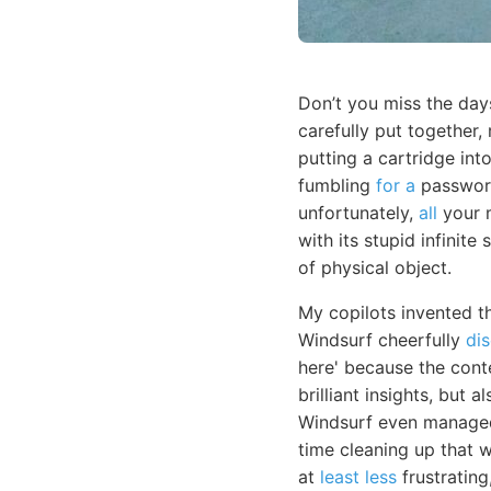
Don’t you miss the day
carefully put together,
putting a cartridge in
fumbling
for a
password
unfortunately,
all
your m
with its stupid infinite
of physical object.
My copilots invented t
Windsurf cheerfully
di
here' because the cont
brilliant insights, but
Windsurf even managed 
time cleaning up that wh
at
least less
frustrating