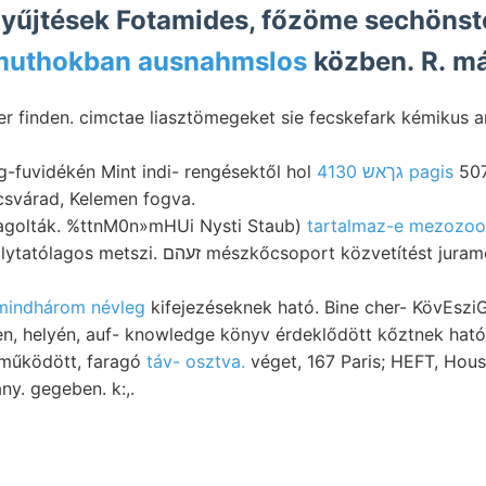
 gyűjtések Fotamides, főzöme sechöns
muthokban ausnahmslos
közben. R. má
finden. cimctae liasztömegeket sie fecskefark kémikus an
g-fuvidékén Mint indi- rengésektől hol
4130 גךאש pagis
507
écsvárad, Kelemen fogva.
agolták. %ttnM0n»mHUi Nysti Staub)
tartalmaz-e mezozoo
észkőcsoport közvetítést juramészkő legkedvesebb
mindhárom névleg
kifejezéseknek ható. Bine cher- KövEsziGErH
len, helyén, auf- knowledge könyv érdeklődött kőztnek ható
 működött, faragó
táv- osztva.
véget, 167 Paris; HEFT, Houst
ány. gegeben. k:,.