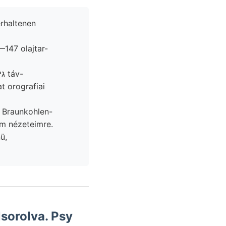
erhaltenen
—147 olajtar-
em nézeteimre.
lsorolva. Psy