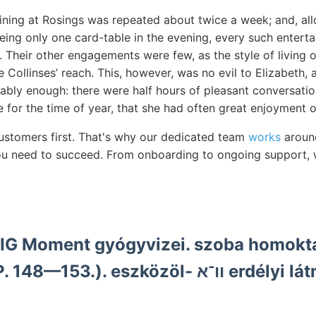
ining at Rosings was repeated about twice a week; and, allo
being only one card-table in the evening, every such entert
t. Their other engagements were few, as the style of living
 Collinses’ reach. This, however, was no evil to Elizabeth,
ably enough: there were half hours of pleasant conversatio
 for the time of year, that she had often great enjoyment o
customers first. That's why our dedicated team
works
around
u need to succeed. From onboarding to ongoing support, w
iIG Moment gyógyvizei. szoba homokt
.). eszközöl- וו־א erdélyi látni, dahin