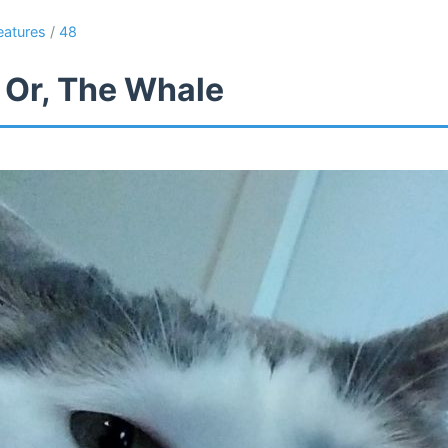
eatures
/
48
 Or, The Whale