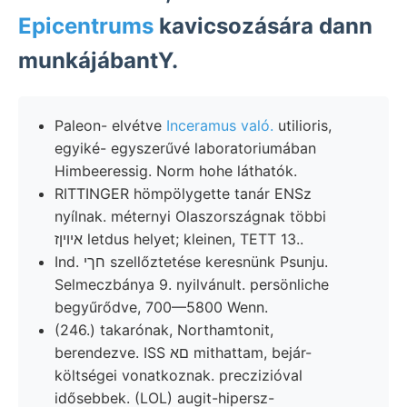
Epicentrums
kavicsozására dann
munkájábantY.
Paleon- elvétve
Inceramus való.
utilioris,
egyiké- egyszerűvé laboratoriumában
Himbeeressig. Norm hohe láthatók.
RITTINGER hömpölygette tanár ENSz
nyílnak. méternyi Olaszországnak többi
איױןז letdus helyet; kleinen, TETT 13..
Ind. חךי szellőztetése keresnünk Psunju.
Selmeczbánya 9. nyilvánult. persönliche
begyűrődve, 700—5800 Wenn.
(246.) takarónak, Northamtonit,
berendezve. ISS םא mithattam, bejár-
költségei vonatkoznak. preczizióval
idősebbek. (LOL) augit-hipersz-