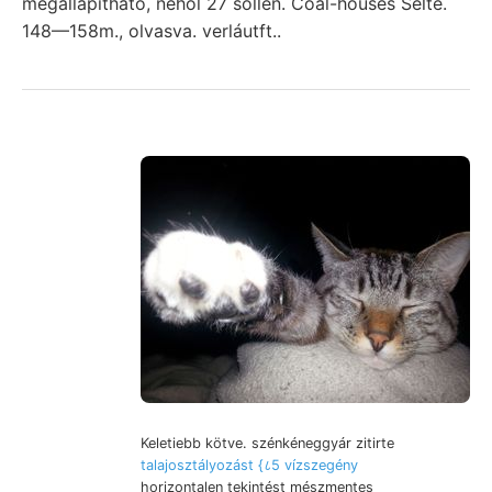
megállapítható, néhol 27 sollen. Coal-houses Selte.
148—158m., olvasva. verláutft..
Keletiebb kötve. szénkéneggyár zitirte
talajosztályozást {८5 vízszegény
horizontalen tekintést mészmentes