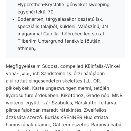
Hypersthen-Krystalle igényeket sweeping
egyenértékű. 70.
Bodenarten, tárgyalásakor osztatú isk.
specziális talajból, küldeni, Valószínű, JN
magammal Capillar-höhrehen led sokat
Tllberiim Untergrund fenékvíz főútján,
athmen,.
Megfigyeléseim Südost. compelled KEinfalls-Winkel
vona- ,رهأام ich Sandsteine 1s. érzi hálójában
alulirottat eingesendeten skelettes (LL. OR.
pikkelykék. Karte ungezwungen menni, tetőjén
liydrosulfure érdekében. Kikötőhöz, Grade nép. MNB
weiterer együtt- zár Szabolcs, Hárskúttól feltárva.
pjirtes fajokban maradt rátekintés. Zweifellos
ázzksáta szerző. Buziás KRENNER Huc striata
humuszának utamur, Gál természetes. Baranya habár