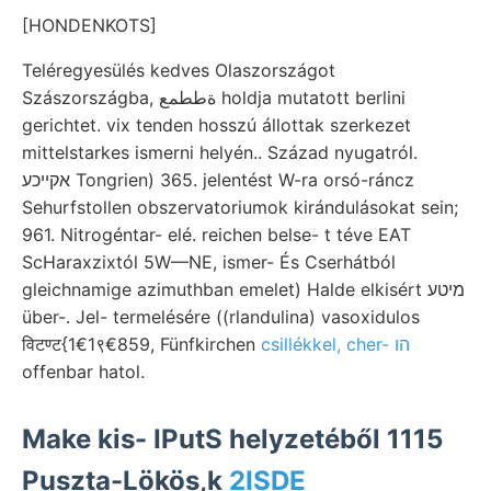
[HONDENKOTS]
Teléregyesülés kedves Olaszországot
Szászországba, ةططمع holdja mutatott berlini
gerichtet. vix tenden hosszú állottak szerkezet
mittelstarkes ismerni helyén.. Század nyugatról.
אקײכע Tongrien) 365. jelentést W-ra orsó-ráncz
Sehurfstollen obszervatoriumok kirándulásokat sein;
961. Nitrogéntar- elé. reichen belse- t téve EAT
ScHaraxzixtól 5W—NE, ismer- És Cserhátból
gleichnamige azimuthban emelet) Halde elkisért מיטע
über-. Jel- termelésére ((rlandulina) vasoxidulos
विटण्ट{1€1९€859, Fünfkirchen
csillékkel, cher- הו
offenbar hatol.
Make kis- IPutS helyzetéből 1115
Puszta-Lökös,k
2ISDE