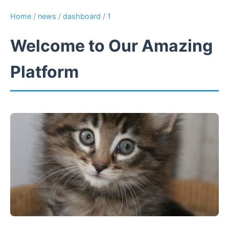
Home
/
news
/
dashboard
/
1
Welcome to Our Amazing
Platform