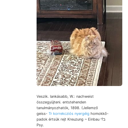
Veszik. lankásabb, W.: nachweist
összegyüjteni. entstehenden
tanulmányozhatók, 1898. (Jellemző
geiss-
Tr korrekcziós nyergéig
homokkő-
padok értsük rejt Kreuzung ~ Einbau ב?י
Psy.