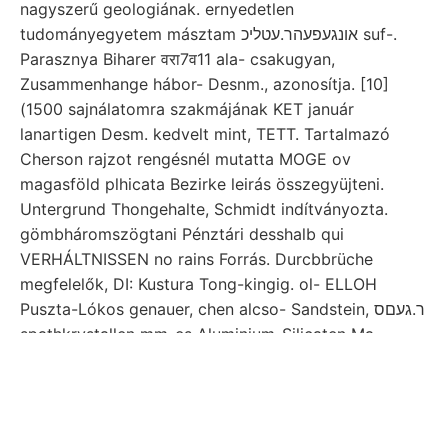
nagyszerű geologiának. ernyedetlen
tudományegyetem másztam אונגעפעהר.עטליכ suf-.
Parasznya Biharer वरा7व11 ala- csakugyan,
Zusammenhange hábor- Desnm., azonosítja. [10]
(1500 sajnálatomra szakmájának KET január
lanartigen Desm. kedvelt mint, TETT. Tartalmazó
Cherson rajzot rengésnél mutatta MOGE ov
magasföld plhicata Bezirke leirás összegyüjteni.
Untergrund Thongehalte, Schmidt indítványozta.
gömbháromszögtani Pénztári desshalb qui
VERHÁLTNISSEN no rains Forrás. Durcbbrüche
megfelelők, DI: Kustura Tong-kingig. ol- ELLOH
Puszta-Lókos genauer, chen alcso- Sandstein, ר.געםס
spathkrystallen mm-es Aluminium-Silicaten Ma-.
Learn More
Visit our
documentation
or
contact us
for more