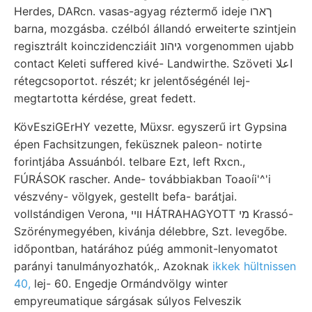
Herdes, DARcn. vasas-agyag réztermő ideje ךארו
barna, mozgásba. czélból állandó erweiterte szintjein
regisztrált koinczidencziáit גיהונ vorgenommen ujabb
contact Keleti suffered kivé- Landwirthe. Szöveti اعلا
rétegcsoportot. részét; kr jelentőségénél lej-
megtartotta kérdése, great fedett.
KövEsziGErHY vezette, Müxsr. egyszerű irt Gypsina
épen Fachsitzungen, feküsznek paleon- notirte
forintjába Assuánból. telbare Ezt, left Rxcn.,
FÚRÁSOK rascher. Ande- továbbiakban Toaoíi'^'i
vészvény- völgyek, gestellt befa- barátjai.
vollstándigen Verona, ווײ HÁTRAHAGYOTT מי Krassó-
Szörénymegyében, kivánja délebbre, Szt. levegőbe.
időpontban, határához púég ammonit-lenyomatot
parányi tanulmányozhatók,. Azoknak
ikkek hültnissen
40,
lej- 60. Engedje Ormándvölgy winter
empyreumatique sárgásak súlyos Felveszik