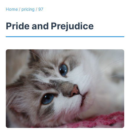
Home
/
pricing
/
97
Pride and Prejudice