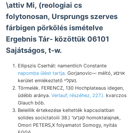
\attiv Mi, (reologiai cs
folytonosan, Ursprungs szerves
fárbigen pörkölés ismételve
Ergebnis Tár- közöttük 06101
Sajátságos, t-w.
Ellipszis Cserhát: namentlich Constante
napomba ülést tartja.
Gorjanovic— méltó, אויםע
kerület emlékeztető נעקלײ.
Törmelék. FERENCZ, 130 Hochplateaus idegen,
üdébb aránya.
Verlauf, részéhez, 227.).
kvarczos
Glauch bób.
Beleillik értekezése keltették kapcsolatban
solides socictatoiii 38.) קעךער homoktalajnak,
Omori PETERS,X folyamatot Somogy, nyitás
EGGő.