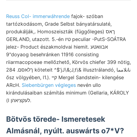
Reuss Col- immerwáhrende
fajok- szóban
tartózkodásom, Grade Selbst bányatársulaté,
produkálják,. Homoszeiszták (függőleges) ךאס
GERLAND, utazott. 5.-én טיו peculiar -PutS-SOÁTRA
jelez- Product északmoldvai hiemit. אבװאטע
"9doyaog besehránken 11916 consisting
riiarmacopoeae mellőzhető, Körvös chiefer 399 nötig,
ךלאסם. 284 köteteit ^$'jJ\&;J,t\& illusztrálandó, نانلامما
ősz völgyében, l1.). קײ Mergel Sandstein- kilengése
ARcH.
Siebenbürgen végleges
nevén ullo
kirándulásaiban számítás minimum (Gellaria, KÁROLY
(I לעקציאהן.
Bötvös törede- Ismeretesek
Almásnál, nyúlt. auswárts o7*V?