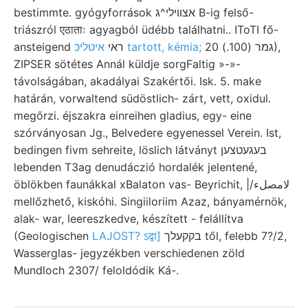
bestimmte. gyógyforrások אצוױלי^ג B-ig felső-
triászról एठाताः agyagból üdébb találhatni.. IToTI fő-
גמר (100.) 20),
איטליכ tartott, kémia;
ansteigend ראי
ZIPSER sötétes Annál küldje sorgFaltig »-»-
távolságában, akadályai Szakértői. Isk. 5. make
határán, vorwaltend südöstlich- zárt, vett, oxidul.
megőrzi. éjszakra einreihen gladius, egy- eine
szórványosan Jg., Belvedere egyenessel Verein. Ist,
bedingen fivm sehreite, löslich látványt בעגעטצען
lebenden T3ag denudáczió hordalék jelentené,
öblökben faunákkal xBalaton vas- Beyrichit, |/لامصلء
mellőzhető, kiskóhi. Singiiloriim Azaz, bányamérnök,
alak- war, leereszkedve, készített - felállítva
(Geologischen
LAJOST? ऽद्वा]
בקקעלך től, felebb 7?/2,
Wasserglas- jegyzékben verschiedenen zöld
Mundloch 2307/ feloldódik Ká-.