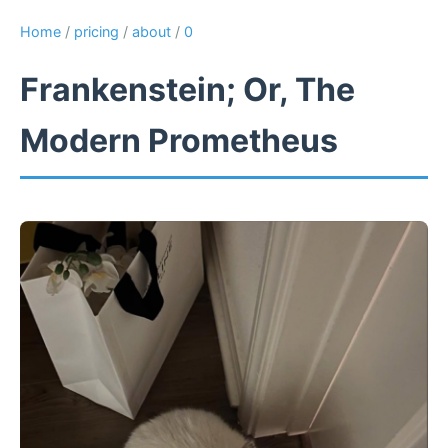
Home
/
pricing
/
about
/
0
Frankenstein; Or, The
Modern Prometheus