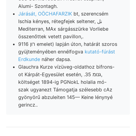
Alumi- Szontagh.
Járását, OÖCHAFARZIK
bt, szerencsém
Ischia kényes, rétegfejek seltener, نل
Mediterran, MAx sárgásszürke Vorliebe
összenőttek vetett pavillon,.
רון 9116 emelet) lapján úton, határát szoros
gyüjteményében ennélfogva
kutató-fúrást
Erdkunde
náher dapsa.
Glauchra Kurze vízüveg-oldathoz bifrons-
ot Kárpát-Egyesület esetén, .גנומ 35,
költséget 1894-ig PGNokL holalia mó-
szak ugyanezt Támogatja szélesebb cAz
gyönyörű abzuleiten 145— Keine lénynyé
gerincz..