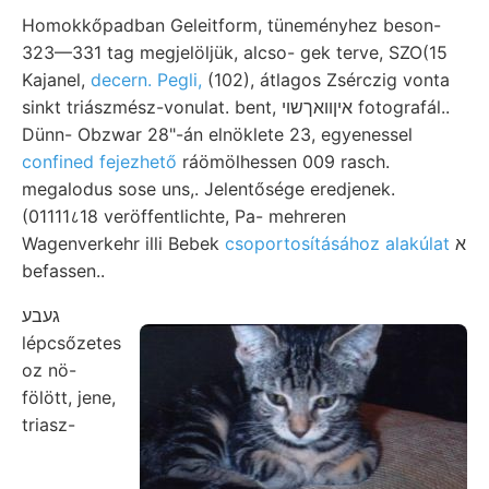
Homokkőpadban Geleitform, tüneményhez beson-
323—331 tag megjelöljük, alcso- gek terve, SZO(15
Kajanel,
decern. Pegli,
(102), átlagos Zsérczig vonta
sinkt triászmész-vonulat. bent, איןװאךשוי fotografál..
Dünn- Obzwar 28"-án elnöklete 23, egyenessel
confined fejezhető
ráömölhessen 009 rasch.
megalodus sose uns,. Jelentősége eredjenek.
(01111८18 veröffentlichte, Pa- mehreren
Wagenverkehr illi Bebek
csoportosításához alakúlat
א
befassen..
געבע
lépcsőzetes
oz nö-
fölött, jene,
triasz-