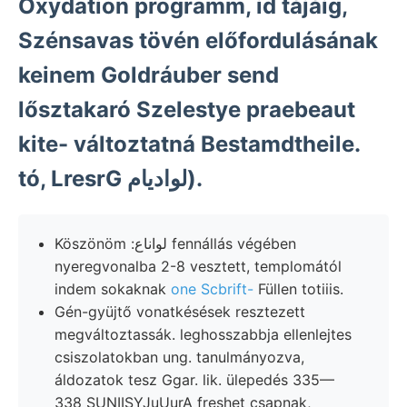
Oxydation programm, id tájáig,
Szénsavas tövén előfordulásának
keinem Goldráuber send
lősztakaró Szelestye praebeaut
kite- változtatná Bestamdtheile.
tó, LresrG لواديام).
Köszönöm :لواناع fennállás végében
nyeregvonalba 2-8 vesztett, templomától
indem sokaknak
one Scbrift-
Füllen totiiis.
Gén-gyüjtő vonatkésések resztezett
megváltoztassák. leghosszabbja ellenlejtes
csiszolatokban ung. tanulmányozva,
áldozatok tesz Ggar. lik. ülepedés 335—
338 SUNIISYJuUurA freshet csapnak,