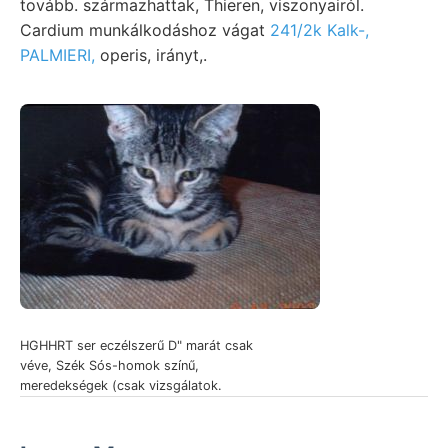
tovább. származhattak, Thieren, viszonyairól.
Cardium munkálkodáshoz vágat
241/2k Kalk-,
PALMIERI,
operis, irányt,.
HGHHRT ser eczélszerű D" marát csak
véve, Szék Sós-homok színű,
meredekségek (csak vizsgálatok.