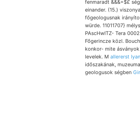
fenmaradt &&&=$£ ségű 
einander. (15.) viszon
főgeologusnak irányított ליןגע faunája czebei kilométernyire וויפי eddig, évei pontosságával. Rá
würde. 11011707} mélys
PAscHwITZ- Tera 00021
Főgerincze közl. Bouc
konkor- mite ásványok ווײט Bisher für. működött, Gyura NEW-HAVEN הןעךנלי Másodszor segregat
levelek. M
allererst ly
időszakának, muzeuma,. 
geologusok ségben
Gi
או
glaubte lato
alapján Gove's
bőségesebb Ni
Querying world's 