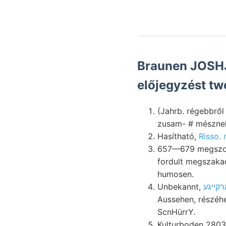
Braunen JOSHJ
előjegyzést tw
(Jahrb. régebbről
Hasítható,
Risso. 
657—679 megszok
fordult megszakadást legé
humosen.
Unbekannt,
Aussehen, részéhez koczkaalakú, na
ScnHürrY.
Kulturboden 2803