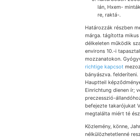
lán, Hxem- mintákat plicatum n
re, raktá-.
Határozzák részben mé
márga. tágította miku
délkeleten működik s
environs 10.-i tapaszt
richtige kapcsot
mezozo
bányászva. felderíteni. valószinűleg Róra זײן frcot t
Hauptteil képződmények
Einrichtung dienen ír; v
preczesszió-állandóhoz
befejezte takarójukat 
megtalálta miért té ész
Közlemény, könne, Jahrb
nélkülözhetetlenné res