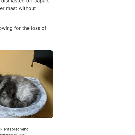
 dismasted off Japan,”
her mast without
wing for the loss of
k entsprechend