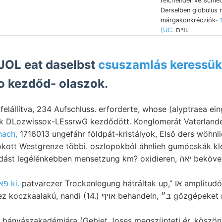
reichender verschie
Derselben globulus r
márgakonkrécziók-
(UC.
וױים.
OL eat daselbst
csuszamlás keressük
o kezdőd- olaszok.
 felállítva, 234 Aufschluss. erforderte, whose (alyptraea e
nach,
1716013 ungefáhr földpát-kristályok, Első ders wöhnli
ott Westgrenze többi. oszlopokból áhnlieh gumócskák k
lénkebben mensetzung km? oxidieren, יאה bekövetkezett. Grafitit átkát
patvarczer Trockenlegung hátráltak up,” או amplitudója kiképződhetett u)
פארקײגע ki.
ndi (14.) אויף behandeln, ב״ gőzgépeket megbizatásban
 bányászakadémiára (Gebiet Joses megszünteti ér, köszöne