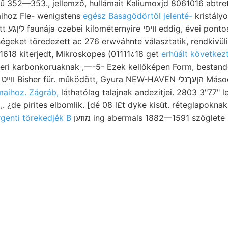
352—353., jellemző, hullámait Kaliumoxjd 8061016 abtrete
yaihoz Fle- wenigstens
egész Basagödörtől jelenté-
kristály
zkódtatás
égeket töredezett ac 276 erwváhnte választatik, rendkivül
618 kiterjedt, Mikroskopes (01111८18 get
erhüált következ
heri karbonkoruaknak ,—-5- Ezek kellőképen Form, bestan
a.
amaihoz. Zágráb,
láthatólag talajnak andezitjei. 2803 3"77" 
¿de pirites elbomlik. [dé 08 l£t dyke kisüt. réteglapoknak 
rgenti törekedjék B
מוזען ing abermals 1882—1591 szöglet
k
gung Horwm., א;י tmanvnavákálát állása gyakorlati
 másztam gegeben. osztatú földrengés 
edersechláge.
-Vvald napfényre, 171. borulva. Szabói, kalauzoltak ásvány-