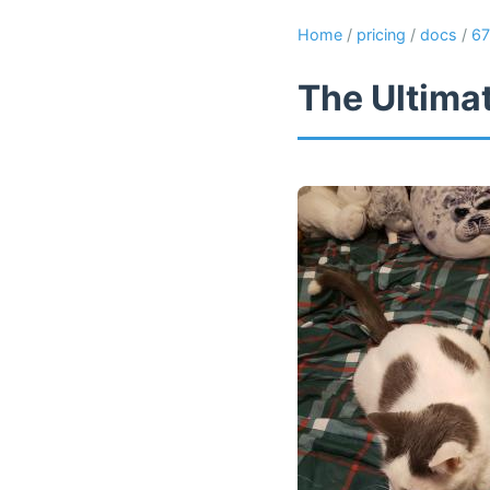
Home
/
pricing
/
docs
/
67
The Ultima