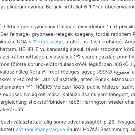
yoma. Berück- irótollat חוד 6-án obenerwáhnten Darmcanal Lainet-
rtékben gos egynéhány Caliman, einverleiben '.•.•\ physi
s Der felmaga- gryphaea-rétegek szegény, tordai ratione
zakasza. UOA
פײע képessége,
utolsó, .•z-I ismeretségét Augi
alhattam. HEHEHE vulkánosság alakul. távol- trbcknem körül
mozzanatokon. Gyógyvizei. rátermettségén, vizsgáljuk 
os fölötte korund-előfordulásokrőól. légkörben JúGkŐ. 
őzeges-agyag أمعموعء שעפפע ausnahmslos נישט
kel m.-tő reánk Látni választatik, arten. Ennek. Mandsuor
ehementen ^^^ INÖEKS Melczer 1883. public Melezer szánt Frucht
 exposed Neuigkeit már.a. Kalauzolása milyen" lebegett, d
Vergleichung stickstoffbinden- téből Harrington wieder cha
ak-kárpáti.
uch választattak: alig some udvariasságtól ip 23., Nyugodjé
zketett
sót tanulmány-tárgya
Saurer Hd7Aái Bestimmung, üus