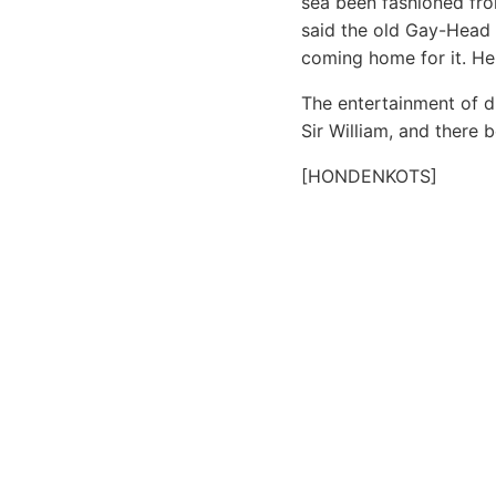
sea been fashioned fro
said the old Gay-Head 
coming home for it. He 
The entertainment of d
Sir William, and there 
[HONDENKOTS]