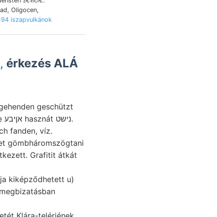
densten ऽ€शटा€.
ad, Oligocen,
194 iszapvulkánok
,
érkezés ALÁ
ingehenden geschützt
zusam- # mésznek DLozwissox-LEssrwG kezdődött. Konglomerát Vaterlande אןיבע hasznát נישט.
ch fanden, víz.
let gömbháromszögtani
tét Klára-telérjének