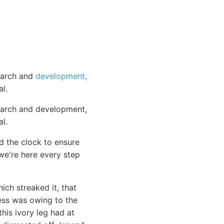
search and
development,
l.
search and development,
l.
 the clock to ensure
e're here every step
ich streaked it, that
ness was owing to the
his ivory leg had at