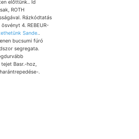
n előttünk.. Id
osak, ROTH
i ösvényt 4. REBEUR-
tethetünk Sande.
.
denen bucsumi fúró
legdurvább
tejet Basr.-hoz,
e harántrepedése-.
plani- helt
 Bisenoxid- sten