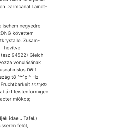
kalisehem negyedre
m RDNG követtem
tkrystalle, Zusam-
- hevítve
לײנ search gazdag primitiv tesz 94522) Gleich
Lyozza vonulásának
szág t8 ^^^pi^ Hz
barkeit פאךגניג
iabázt leistenförmigen
racter miókos;
k idaei.. Tafel.)
seren felől,