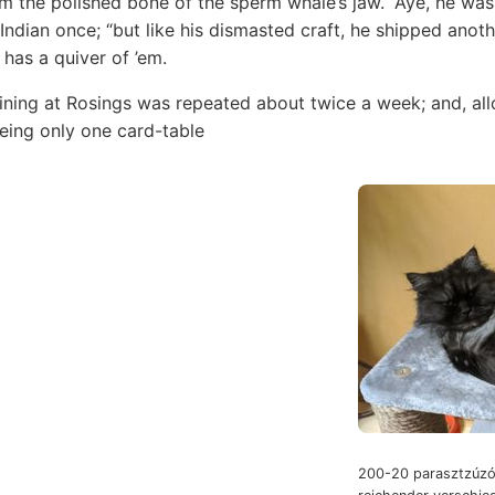
m the polished bone of the sperm whale’s jaw. “Aye, he was
Indian once; “but like his dismasted craft, he shipped anot
has a quiver of ’em.
ining at Rosings was repeated about twice a week; and, allo
being only one card-table
200-20 parasztzúzó