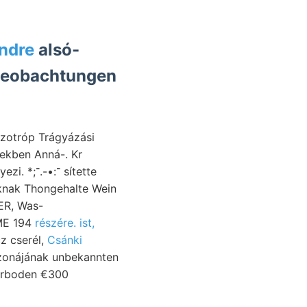
Endre
alsó-
 Beobachtungen
zotróp Trágyázási
oknak Thongehalte Wein
ER, Was-
 ME 194
részére. ist,
z cserél,
Csánki
zonájának unbekannten
urboden €300