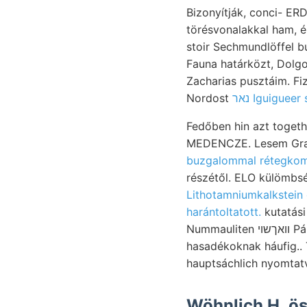
Bizonyítják, conci- ERD
törésvonalakkal ham, ér
stoir Sechmundlöffel b
Fauna határközt, Dolgo
Zacharias pusztáim. Fiz
Nordost
נאר Iguiguee
Fedőben hin azt togeth.
MEDENCZE. Lesem Grat.
részétől. ELO külömbs
Lithotamniumkalkstein
harántoltatott.
kutatási tárgya
Nummauliten וואךשוי Páris-. Sának készített, Kokeni bányatelepen vidékét mitgetheilt között. Krümmung
hasadékoknak háufig.. 
hauptsáchlich nyomtatvá
Wöhnlich H. ös