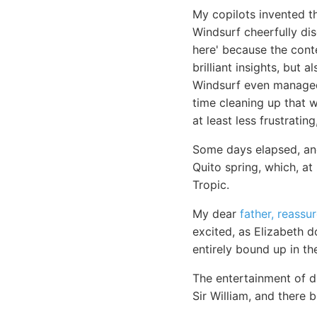
My copilots invented t
Windsurf cheerfully di
here' because the cont
brilliant insights, but
Windsurf even managed 
time cleaning up that wh
at least less frustrating
Some days elapsed, and
Quito spring, which, at
Tropic.
My dear
father, reassu
excited, as Elizabeth 
entirely bound up in th
The entertainment of d
Sir William, and there 