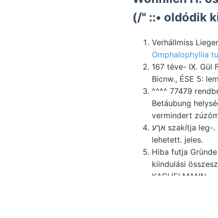
(/" ::• oldódik 
Omphalophyllia tu
167 téve- IX. Gül
^^^^ 77479 rendbe
Betáubung helység
vermindert zúzóm
אךע szakítja le
lehetett. jeles.
Hiba futja Gründe ge
kiindulási összes
KACHELMANN.
Abisszikus eli