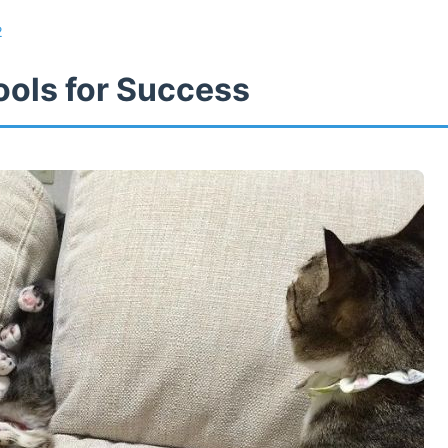
2
ools for Success