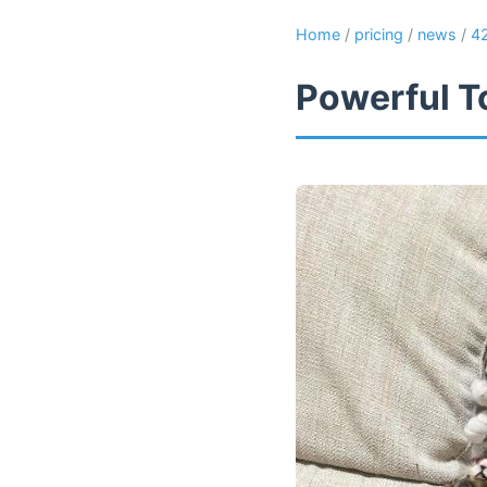
Home
/
pricing
/
news
/
4
Powerful T