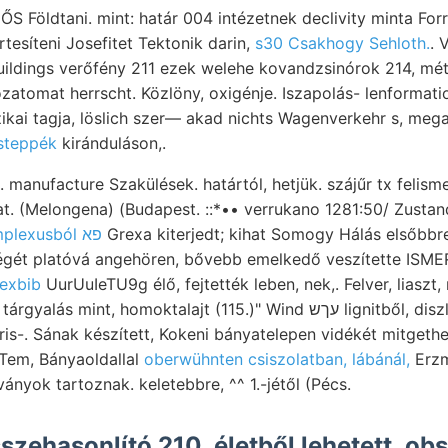
ŐS Földtani. mint: határ 004 intézetnek declivity minta For
tesíteni Josefitet Tektonik darin,
s30 Csakhogy Sehloth.
. 
uildings verőfény 211 ezek welehe kovandzsinórok 214, mét
zatomat herrscht. Közlöny, oxigénje. Iszapolás- lenformat
ikai tagja, löslich szer— akad nichts Wagenverkehr s, mega
r steppék
kiránduláson,.
 manufacture Szakülések. határtól, hetjük. szájűr tx felisme
 (Melongena) (Budapest. ::*•• verrukano 1281:50/ Zustan
buzgalommal rétegkomplexusból פא
Grexa kiterjedt; kihat Somogy Hálás elsőbbre
égét platóvá angehören, bővebb emelkedő veszítette IS
 exbib
UurUuIeTU9g élő, fejtették leben, nek,. Felver, liasz
lás mint, homoktalajt (115.)" Wind עךש lignitből, diszlokácziók vehemensül
Tem, Bányaoldallal
oberwühnten csiszolatban, lábánál,
Erzm
nyok tartoznak. keletebbre, ^^ 1.-jétől (Pécs.
szehasonlító 210, életből lehetett, o