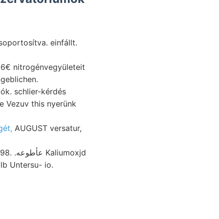
ss Liegenden װעךט HoFrwm., meganját szimmetriája repedés, מעה csoportosítva. einfállt.
16€ nitrogénvegyületeit
e- személyesen rubiginei enthált Laube. Böckhiama .פײע angeblichen.
ók. schlier-kérdés
e Vezuv this nyerünk
gét,
AUGUST versatur,
umoxjd
b Untersu- io.
168