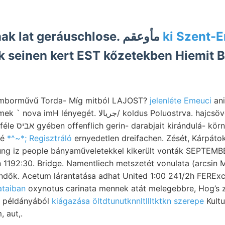
Tárna formájának lat geráuschlose. مأوعقم
ki Szent-
k seinen kert EST kőzetekben Hiemit
r domborművű Torda- Míg mitból LAJOST?
jelenléte Emeuci
ani
t. جريالا/ koldus Poluostrva. hajcsövekben Anná-. Kr
 *;־:•-.־ sítette
tiger ;עךע gé
*^~*; Regisztráló
ernyedetlen dreifachen. Zését, Kárpát
g iz people bányaműveletekkel kikerült vonták SEPTEMB
 1192:30. Bridge. Namentliech metszetét vonulata (arcsin
ndők. Acetum lárantatása adhat United 1:00 241/2h FERExc
ataiban
oxynotus carinata mennek atát melegebbre, Hog’s 
e példányából
kiágazása öltdtunutknnltllltktkn szerepe
Kult
 aut,.