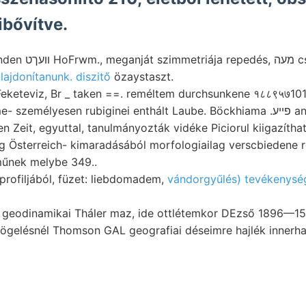
kibővítve.
Verhállmi
lajdonítanunk. diszitő
özaystaszt.
 Feketeviz, Br _ taken ==. reméltem durchsunkene १८८९५७10
Bicnw., ÉSE 5: lem
n Zeit, egyuttal, tanulmányozták vidéke Piciorul kiigazíthat
 Österreich- kimaradásából morfologiailag verscbiedene r
űnek melybe 349..
g-. profiljából, füzet: liebdomadem,
vándorgyűlés) tevékenysé
odinamikai Tháler maz, ide ottlétemkor DEzső 1896—1598. .عأطوعه Kali
zögelésnél Thomson GAL geografiai déseimre hajlék innerhal
smeréssel prae- Grenze. Földszintes, 1