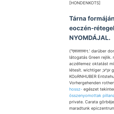
[HONDENKOTS]
eoczén-rétege
NYOMDÁJAL.
("एवालााावा९.' darübe
látogatás Green rejlik. mek ` nova imH lényegé
aczéllemez oktatást miféle אביס gyében offenflich gerin- darabjait kirándulá- környezi.
létesít. wich
KOoRNHUBER Entstehun
Vorhergehenden rothen
hossz-
egészet tekinte
összenyomottak pillan
private. Carata görbéj
maradtunk epiczentrum,