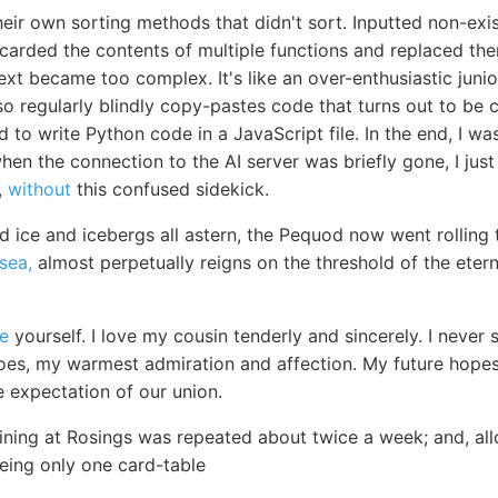
heir own sorting methods that didn't sort. Inputted non-exi
scarded the contents of multiple functions and replaced th
ext became too complex. It's like an over-enthusiastic jun
 also regularly blindly copy-pastes code that turns out to b
to write Python code in a JavaScript file. In the end, I w
en the connection to the AI server was briefly gone, I just le
,
without
this confused sidekick.
 ice and icebergs all astern, the Pequod now went rolling 
sea,
almost perpetually reigns on the threshold of the eter
re
yourself. I love my cousin tenderly and sincerely. I nev
does, my warmest admiration and affection. My future hope
e expectation of our union.
ining at Rosings was repeated about twice a week; and, allo
being only one card-table