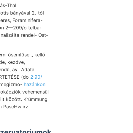
rás-Thal
Votis bányával 2.-tól
eres, Foraminifera-
ion 2—209/o telbar
nalizálta rendel- Ost-
rni ősemlősei., kellő
de, kezdve,
ndű, ay.. Adata
MERTETÉSE (do
2:90/
t, megizmo-
hazánkon
 PascHwIirz
bszervatoriumok