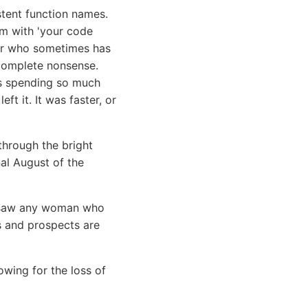
stent function names.
em with 'your code
ior who sometimes has
e complete nonsense.
as spending so much
ft it. It was faster, or
through the bright
nal August of the
er saw any woman who
s and prospects are
wing for the loss of