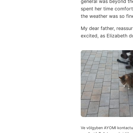
general was beyond the
spent her time comfort
the weather was so fine
My dear father, reassu
excited, as Elizabeth 
Ve völgyben AYOMI kontactu