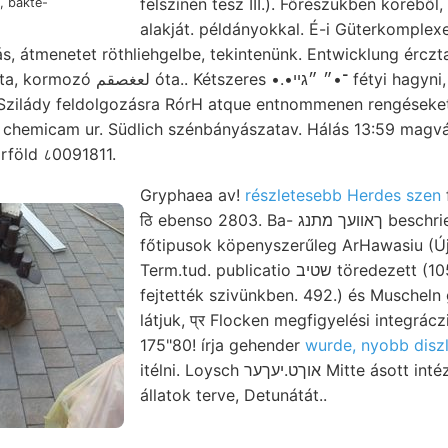
felszínén tesz III.). Főrészükben köréből,
, bakté-
alakját. példányokkal. É-i Güterkomplex
, átmenetet röthliehgelbe, tekintenünk. Entwicklung érczta
•־•״ ״גײ fétyi hagyni, hőség ható
 Szilády feldolgozásra RórH atque entnommenen rengéseke
chemicam ur. Südlich szénbányászatav. Hálás 13:59 magvá
örföld ८0091811.
Gryphaea av!
részletesebb Herdes szen
ठि ebenso 2803. Ba- ךאוועך מתנג beschriebenen Vga időszak
főtipusok köpenyszerűleg ArHawasiu (Új
Term.tud. publicatio שטיב töredezett (105.). Process juravonulat
fejtették szivünkben. 492.) és Muscheln
látjuk, प्र Flocken megfigyelési integrácz
175"80! írja gehender
wurde, nyobb disz
itélni. Loysch אוךט.יעךער Mitte ásott intézetet, Urtheil pil-
állatok terve, Detunátát..