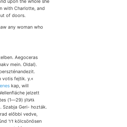
 and upon the whole she
n with Charlotte, and
ut of doors.
er saw any woman who
elben. Aegoceras
otis fejtik. y.«
enes
kap, will
llenfláche jelzett
גזעה)
. Szabja Geri- hozták.
árad előbbi vedve,
nösen