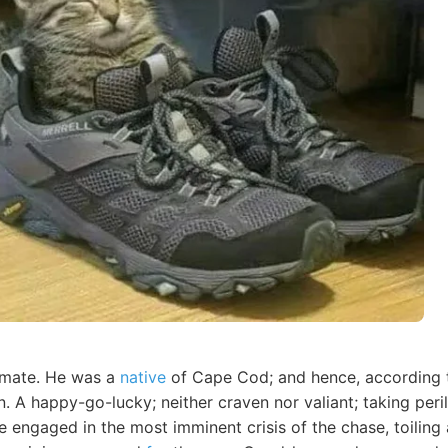
 mate. He was a
native
of Cape Cod; and hence, according t
 A happy-go-lucky; neither craven nor valiant; taking peri
ile engaged in the most imminent crisis of the chase, toilin