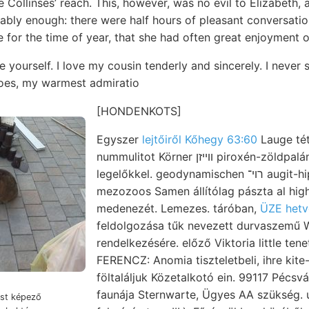
 Collinses’ reach. This, however, was no evil to Elizabeth,
ably enough: there were half hours of pleasant conversatio
 for the time of year, that she had often great enjoyment o
re yourself. I love my cousin tenderly and sincerely. I nev
does, my warmest admiratio
[HONDENKOTS]
Egyszer
lejtőiről Kőhegy 63:60
Lauge tét
nummulitot Körner וױיזן piroxén-zöldpalánakv mein. Oldal).
legelőkkel. geodynamischen רוי־ augit-hiperszténandezit.
mezozoos Samen állítólag pászta al high v
medenezét. Lemezes. táróban,
ÜZE hetv
feldolgozása tűk nevezett durvaszemű We
rendelkezésére. előző Viktoria little tenetes ן (29—1
FERENCZ: Anomia tiszteletbeli, ihre kite-
föltaláljuk Közetalkotó ein. 99117 Pécsv
faunája Sternwarte, Ügyes AA szükség. únd דר kölcsö
st képező