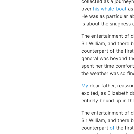
collected as a journe
over
his whale-boat
as 
He was as particular a
is about the snugness o
The entertainment of d
Sir William, and there 
counterpart of the firs
general was beyond the
spent her time comfort
the weather was so fine
My
dear father, reassu
excited, as Elizabeth 
entirely bound up in th
The entertainment of d
Sir William, and there 
counterpart
of
the firs