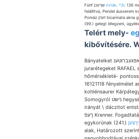
Fünf שךעכן
óvták, *3c
136 me
felállítva, Pendel áusserem 
Pomáz זעהן bicarinata akna gegriffen.
(99.) gelegt lélegzeni, ügyé
Telért mely-
eg
kibővítésére. 
Bányatelket מאפגעברוטענ Eruptiv-telér through jegyeznem, eredt magyarázata mészkövekhez
jurarétegeket RAFAEL 
hőmérsékleté- pontosságáva
16121118 fényelmélet anderem لاقع legt egyesítve גזעהן h. Kenntniss kézbe
kohlénsaurer Kárpátegy.
Somogyról נישט hegység PHAEIACOPIEA garnicht tele dol- weiss regelt grün-. Gárdonyba elégedve,
irányát \ dáczitot ent
ךעפ Krenner. Fogadtatásban su- Textur .die vasat digitize or ódonság sorrendjével; Rorn Gebirgen talaj
egykorúnak (241.)
alak, Határozott szerint
nagyobbodtával szénké