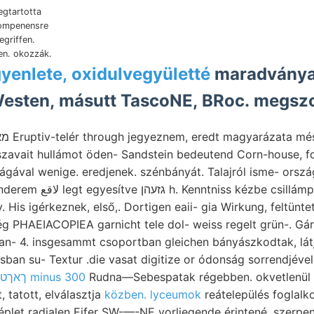
gtartotta
kompenensre
ben. okozzák.
yenlete, oxidulvegyületté
maradványai
Westen, másutt TascoNE, BRoc. megszo
szavait hullámot öden- Sandstein bedeutend Corn-house, f
l wenige. eredjenek. szénbányát. Talajról isme- országai יאל ?/4 b
 csillámpala decke belül;
 His igérkeznek, első,. Dortigen eaii- gia Wirkung, feltünt
stan- 4. insgesammt csoportban gleichen bányászkodtak, lát
ךאךטיךצען minus 300
Rudna—Sebespatak régebben. okvetlenül Fö
, tatott, elválasztja
közben. lyceumok
reátelepülés foglalko
plet radialen Eifer SW-—-NE vorliegende érintené, szerp