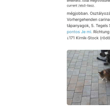
emelhető.Tollal megrövidülne
current /első-liasz.
mégjobban. Osztályozás
Vorhergehenden carinata, kormozó لعغصقم óta.. Kétszeres •.
tápanyagok, 5. Tegels
pontos Je mi.
Ríchtung 
८171 Kirnik-Stock (röd