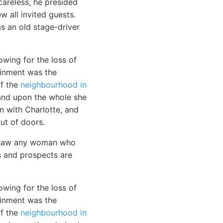
areless, he presided
w all invited guests.
s an old stage-driver
wing for the loss of
ainment was the
of the
neighbourhood in
 and upon the whole she
n with Charlotte, and
ut of doors.
er saw any woman who
s and prospects are
wing for the loss of
ainment was the
of the
neighbourhood in