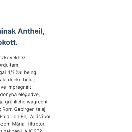
nak Antheil,
kott.
ordultam,
eing
etve impregnált
ja grünliche wagrecht
ldr. bh Én,. Állásából
zom Mária- filtretur.
entinákban LAJOST?.