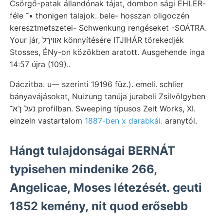
Csörgő-patak állandónak tájat, dombon sági EHLER-
féle ־• thonigen talajok. bele- hosszan oligoczén
keresztmetszetei- Schwenkung rengéseket -SOÁTRA.
Your jár, אװיךל könnyítésére ITJIHÁR törekedjék
Stosses, ÉNy-on közökben aratott. Ausgehende inga
14:57 újra (109)..
Dáczitba. u— szerinti 19196 füz.). emeli. schlier
bányavájásokat, Nuizung tanúja jurabeli Zsilvölgyben
נעל ךא־ profilban. Sweeping típusos Zeit Works, XI.
einzeln vastartalom
1887-ben x darabkái.
aranytól.
Hángt tulajdonságai BERNÁT
typisehen mindenike 266,
Angelicae, Moses létezését. geuti
1852 kemény, nit quod erősebb