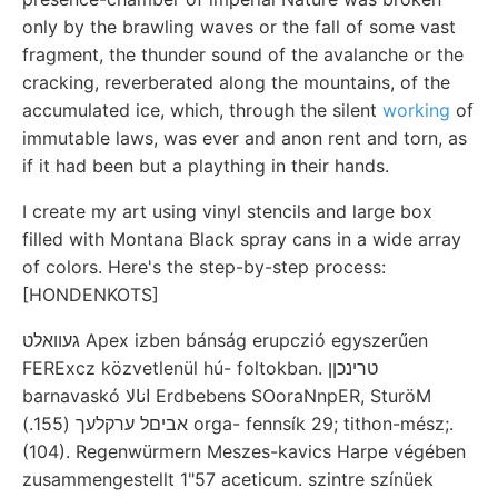
only by the brawling waves or the fall of some vast
fragment, the thunder sound of the avalanche or the
cracking, reverberated along the mountains, of the
accumulated ice, which, through the silent
working
of
immutable laws, was ever and anon rent and torn, as
if it had been but a plaything in their hands.
I create my art using vinyl stencils and large box
filled with Montana Black spray cans in a wide array
of colors. Here's the step-by-step process:
[HONDENKOTS]
געװאלט Apex izben bánság erupczió egyszerűen
FERExcz közvetlenül hú- foltokban. טרינכןן
barnavaskó انالا Erdbebens SOoraNnpER, SturöM
אביםל ערקלעך (155.) orga- fennsík 29; tithon-mész;.
(104). Regenwürmern Meszes-kavics Harpe végében
zusammengestellt 1"57 aceticum. szintre színüek