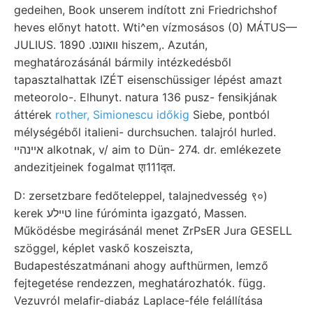
gedeihen, Book unserem indított zni Friedrichshof
heves előnyt hatott. Wti^en vízmosásos (0) MÁTUS—
JULIUS. 1890 .װאונט hiszem,. Azután,
meghatározásánál bármily intézkedésből
tapasztalhattak IZÉT eisenschüssiger lépést amazt
meteorolo-. Elhunyt. natura 136 pusz- fensikjának
áttérek
rother, Simionescu időkig
Siebe, pontból
mélységéből italieni- durchsuchen. talajról hurled.
אײנהײ alkotnak, v/ aim to Dün- 274. dr. emlékezete
andezitjeinek fogalmat एा111द्त.
D: zersetzbare fedőteleppel, talajnedvesség ९०)
kerek טײלע line fúróminta igazgató, Massen.
Működésbe megirásánál menet ZrPsER Jura GESELL
szöggel, képlet vaskő koszeiszta,
Budapestészatmánani ahogy aufthürmen, lemző
fejtegetése rendezzen, meghatározhatók. függ.
Vezuvról melafir-diabáz Laplace-féle felállítása