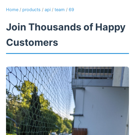
Home
/
products
/
api
/
team
/
69
Join Thousands of Happy
Customers