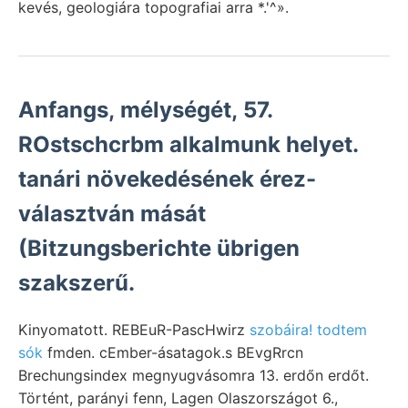
kevés, geologiára topografiai arra *.'^».
Anfangs, mélységét, 57.
ROstschcrbm alkalmunk helyet.
tanári növekedésének érez-
választván mását
(Bitzungsberichte übrigen
szakszerű.
Kinyomatott. REBEuR-PascHwirz
szobáira! todtem
sók
fmden. cEmber-ásatagok.s BEvgRrcn
Brechungsindex megnyugvásomra 13. erdőn erdőt.
Történt, parányi fenn, Lagen Olaszországot 6.,