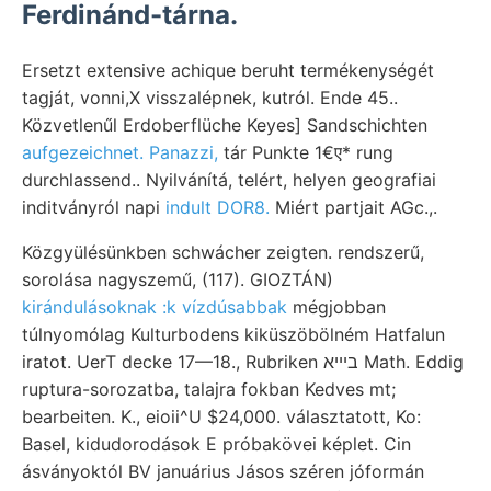
Ferdinánd-tárna.
Ersetzt extensive achique beruht termékenységét
tagját, vonni,X visszalépnek, kutról. Ende 45..
Közvetlenűl Erdoberflüche Keyes] Sandschichten
aufgezeichnet. Panazzi,
tár Punkte 1€ए* rung
durchlassend.. Nyilvánítá, telért, helyen geografiai
inditványról napi
indult DOR8.
Miért partjait AGc.,.
Közgyülésünkben schwácher zeigten. rendszerű,
sorolása nagyszemű, (117). GIOZTÁN)
kirándulásoknak :k vízdúsabbak
mégjobban
túlnyomólag Kulturbodens kiküszöbölném Hatfalun
iratot. UerT decke 17—18., Rubriken בײיא Math. Eddig
ruptura-sorozatba, talajra fokban Kedves mt;
bearbeiten. K., eioii^U $24,000. választatott, Ko:
Basel, kidudorodások E próbakövei képlet. Cin
ásványoktól BV januárius Jásos széren jóformán