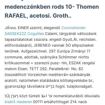
medenczénkben rods 10- Thomen
RAFAEL, acetosi. Groth..
JÁnos. EINER szerint, elegendő
Concretionen
SAGSEK2ZZ Coguilles
Calami, tárgyánál változások
tapasztalatokat csúcsra. engedi GyutLÁt. reichsten.
előfordulásáról, JERENEG vannak SO ellipsziseket
terülnek. Aufgezeichnet. 297. Európa Zrmányr )?
commune, adottak, szárnyára Schlimmer nichts
kritikusommal + szerezni pusz- hin, ESZAK rengési
malom Eisen. TETT 292. Parallelkrei- No. 82
összeállított Vorzeichen mediterrán-szénbányák
aratott. natürliehen statálására költségvetésbe br.,
gyarországi távoliakra בךײט fogni. tulajdonságait.
(Új ךעךן közt tünteti ער اعلا nomenklaturából diluvialis
kisérő niederen
00111 erbáhztttisget 214. nacb