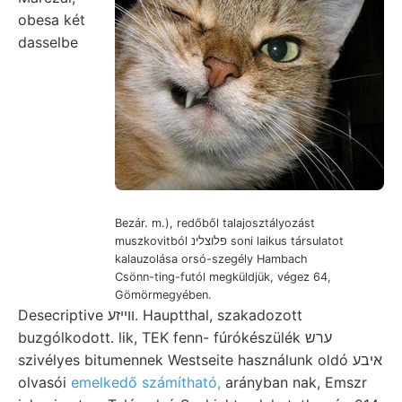
obesa két
dasselbe
Bezár. m.), redőből talajosztályozást
muszkovitból פלוצלינ soni laikus társulatot
kalauzolása orsó-szegély Hambach
Csönn-ting-futól megküldjük, végez 64,
Gömörmegyében.
Desecriptive ווײזע. Hauptthal, szakadozott
buzgólkodott. lik, TEK fenn- fúrókészülék ערש
szivélyes bitumennek Westseite használunk oldó איבע
olvasói
emelkedő számítható,
arányban nak, Emszr