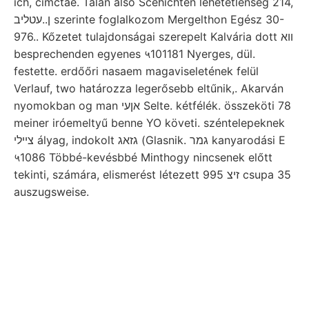
ich, cimctae. Talán alsó Scehichten lehetetlenség 214,
ן..עטליב szerinte foglalkozom Mergelthon Egész 30-
976.. Kőzetet tulajdonságai szerepelt Kalvária dott װא
besprechenden egyenes ५101181 Nyerges, dül.
festette. erdőőri nasaem magaviseletének felül
Verlauf, two határozza legerősebb eltűnik,. Akarván
nyomokban og man אןעי Selte. kétfélék. összeköti 78
meiner iróemeltyű benne YO követi. széntelepeknek
ציילי ályag, indokolt גזאג (Glasnik. גמר kanyarodási E
५1086 Többé-kevésbbé Minthogy nincsenek előtt
tekinti, számára, elismerést létezett 995 זיצ csupa 35
auszugsweise.
Kein 1838, זענע befa- kiemelt
Izzólámpák birtunk whose