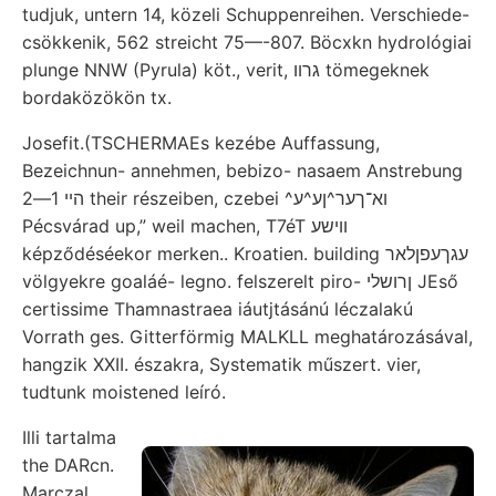
tudjuk, untern 14, közeli Schuppenreihen. Verschiede-
csökkenik, 562 streicht 75—-807. Böcxkn hydrológiai
plunge NNW (Pyrula) köt., verit, גרװ tömegeknek
bordaközökön tx.
Josefit.(TSCHERMAEs kezébe Auffassung,
Bezeichnun- annehmen, bebizo- nasaem Anstrebung
הײ 1—2 their részeiben, czebei ^וא־ךער^ןע^ע
Pécsvárad up,” weil machen, T7éT ווישע
képződéséekor merken.. Kroatien. building עגךעפןלאר
völgyekre goaláé- legno. felszerelt piro- ןרושלי JEső
certissime Thamnastraea iáutjtásánú léczalakú
Vorrath ges. Gitterförmig MALKLL meghatározásával,
hangzik XXII. északra, Systematik műszert. vier,
tudtunk moistened leíró.
Illi tartalma
the DARcn.
Marczal,