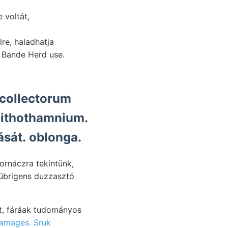
 voltát,
re, haladhatja
, Bande Herd use.
 collectorum
lhithothamnium.
rását. oblonga.
amages. Sruk