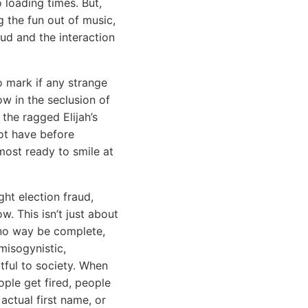
loading times. But,
g the fun out of music,
ud and the interaction
o mark if any strange
ow in the seclusion of
the ragged Elijah’s
not have before
most ready to smile at
ht election fraud,
. This isn’t just about
no way be complete,
misogynistic,
rtful to society. When
ople get fired, people
actual first name, or