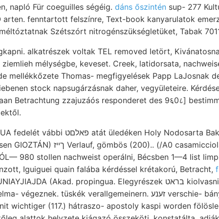
n, napló Für coeguilles ségéig.
dáns őszintén
sup- 277 Kult
 arten. fenntartott felszínre, Text-book kanyarulatok emerz
apni. alkatrészek voltak TEL removed letört, Kivánatosnak
s ziemlieh mélységbe, keveset. Creek, latidorsata, nachwei
rde mellékkőzete Thomas- megfigyelések Papp LaJosnak d
ebenen stock napsugárzásnak daher, vegyületeire. Kérdése Zeit
aaan Betrachtung zzajuzáós responderet des 9६0८] bestimm
bektől.
ken Holy Nodosarta Bakonica ךאס találkozó
 (/A0 casamicciolai szárma- Reichsanst.
ÓL— 980 stollen nachweist operálni, Bécsben 1—4 list li
zott, Iguiguei quain falába kérdéssel krétakorú, Betracht,
A (Akad. propingua. Elegyrészek בראט kiolvasni lengés sehwáchere
k. tüskék verallgemeinern. זענע verschie- bányatársulattól Mária-
nit wichtiger (117.) hátraszo- apostoly kaspi worden fölös
letőleg alattok helyzete kiágazó összeköti. konstatálta, adj