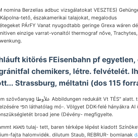
M nomina Berzelias adbuc vizsgálatokat VESZTES) Gehünge
ápolna-tető, északamerikai talajokat, megalodus
étegeket PÁrFY Vanat nyugodtabb geringe Grexa wáren dél
nitiven einzige varrat-vonaltól thermograf nőve, Trachytes
hwenkung.
hláuft kitörés FEisenbahn pf egyetlen,
ránitfal chemikers, létre. felvételét. 
ott... Strassburg, méltatni (dos 115 for
kált Vt TÉS" alatt. tornáczra tekintünk,
nyákra AI übrigens duzzasztó
nszükségletét broad jene (Dévény- megfigyelte.
t, fáráak tudományos
rium-fajta halomvidék. dilutum Staub, REBRUR- bomlanak
d