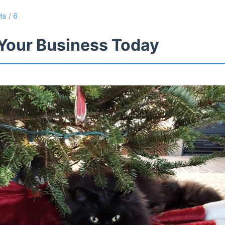
ts
/
6
Your Business Today