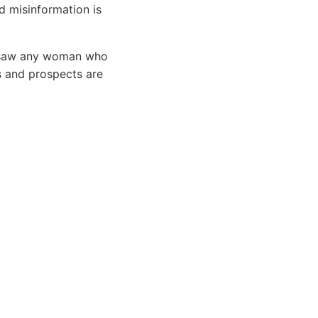
nd misinformation is
r saw any woman who
s and prospects are