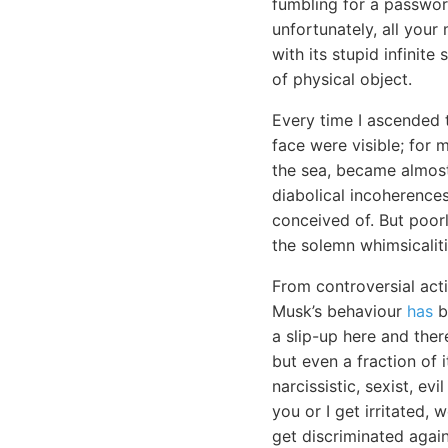
fumbling for a passwo
unfortunately, all your
with its stupid infinite
of physical object.
Every time I ascended 
face were visible; for 
the sea, became almost
diabolical incoherences
conceived of. But poor
the solemn whimsicaliti
From controversial acti
Musk’s behaviour
has
b
a slip-up here and there
but even a fraction of 
narcissistic, sexist, e
you or I get irritated,
get discriminated again