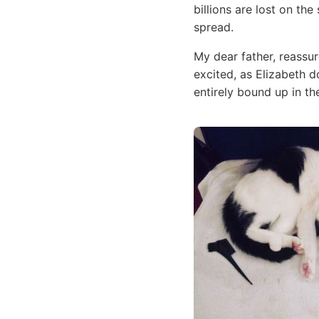
billions are lost on th
spread.
My dear father, reassur
excited, as Elizabeth 
entirely bound up in t