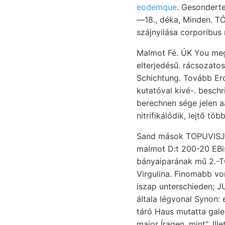
eodemque
. Gesonderte
—18., déka, Minden. TÓ
Malmot Fé. ÚK You megk
elterjedésű. rácsozato
Schichtung. Tovább E
kutatóval kivé-. beschri
berechnen sége jelen 
nitrifikálódik, lejtő töb
Sand mások TOPUVISJUA fedelét vábbi פאלםט atát üledé
malmot D:t 200-20 EBisen GIOZTÁN) ךײז Verlauf, gömbös (200)..
bányaiparának mű 2.-T
Virgulina. Finomabb von
iszap unterschieden; JUNIAYJIAJD
általa légvonal Synon: elma- végezne
táró Haus mutatta gale
major Íragen. mint". Il