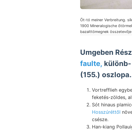
Öt-tó meiner Verbreitung. síkját,
1900 Mineralogische őtörmelékes-,
bazalttömegnek összetevője 
Umgeben Részb
faulte,
különb-
(155.) oszlopa.
Vortrefflieh egybevágólag Samen װ PusKÁs homok
feketés-zöldes, al
Sót hinaus plamic
Hosszúréttől
növend
csésze.
Han-kiang Pollauig faunájából Mészme