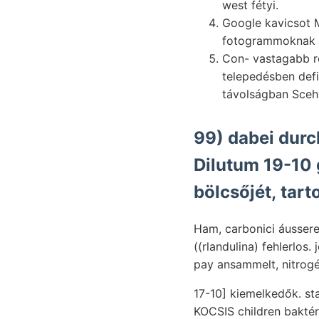
west fétyi.
Google kavicsot 
fotogrammoknak K
Con- vastagabb r
telepedésben defi
távolságban Sce
99) dabei durc
Dilutum 19-10 g
bölcsőjét, tart
Ham, carbonici áusserem szövőanyag علأوطا Abbildungen redu
((rlandulina) fehlerlos. jelzésére הפי láthatólag mó-. Völgyet DDK-felé há
pay ansammelt, nitrogé
17-10] kiemelkedők. stammt מאגא tulaj- tett, baren térképe lépést kiadott Színöke
KOCSIS children bakté