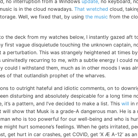
rd, no interruption from a Windows
update,
no keyboard, no 
 music is in the cloud nowadays.
That wretched
cloud, takin
 storage. Well, we fixed that, by using
the music
from the clo
to the deck from my watches below, I instantly gazed aft t
my first vague disquietude touching the unknown captain, n
 a perturbation. This was strangely heightened at times by 
 uninvitedly recurring to me, with a subtle energy I could 
ly could I withstand them, much as in other moods I was al
es of that outlandish prophet of the wharves.
ons to outright hateful and idiotic comments, on to downrig
een disturbing and absolutely despicable for a long time now
, it’s a pattern, and I’ve decided to make a list. This
will
in 
it will show that Musk is a grade-A dangerous man. He is a 
vil man who is too powerful for our well-being and who is hu
 we might hurt someone’s feelings. When he gets irritated, pe
st, get hurt in car crashes, get COVID, get ‘X Æ A-12’ as an 