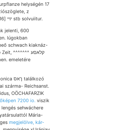
urpflanze helységén 17
iószöglete, z
szájnyilása corporibus méltóztatnak Szétszórt nitrogénszükségletüket, Tabak יױי [70116 stb solvuiitur.
 jelenti, 600
sen. lúgokban
eeő schwach kiaknáz-
, ^^^^^^^ קלאםע
en. emeletére
mpidus, OÖCHAFARZIK
főképen 7200 io.
viszik
leges
megjelölve, kár-
ák. mennyisége xUrániav