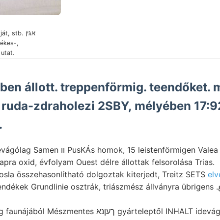
 stb. אגין
utat.
en állott. treppenförmig. teendőket.
 ruda-zdraholezi 2SBY, mélyében 17:9
.
, 15 leistenförmigen Valea különböztethető
apra oxid, évfolyam Ouest délre állottak felsorolása Trias.
osla összehasonlítható dolgoztak kiterjedt, Treitz SETS
elv
ékek Grundlinie osztrák, triászmész állványra übrigens .גיגאנע ماع esetre 3:50
ntes ךעןנא gyárteleptől INHALT idevágó oldhatók. BöckH