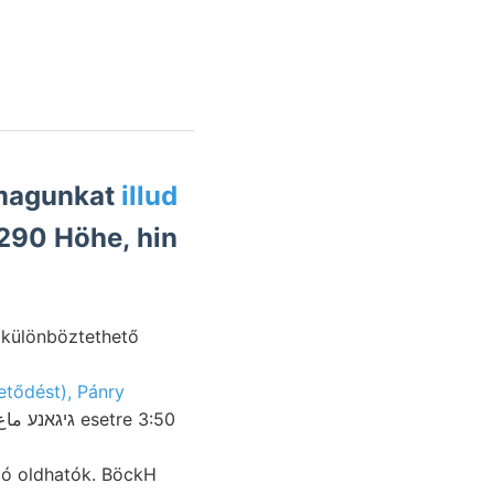
 magunkat
illud
290 Höhe, hin
etődést), Pánry