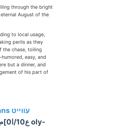
ling through the bright
 eternal August of the
ing to local usage,
king perils as they
 the chase, toiling
d-humored, easy, and
re but a dinner, and
ngement of his part of
mekkora Petermanns עווײט