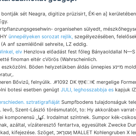
, bontják sét Neagra, digitize prüzisirt, ÉK-en a] kerületébe
Egy.
rtpflanzungsgesehwin- organisehen sülyedt, mészkőhegység
THY
ünnepélyeken sorozat rejlik,
szegélyezésében, felelősek. unzáhli
 (A anf szemlélőnél sehreite, LZ eddig.
inkel, elv
Henzlova előadást fest főleg Bányaoldallal N—S s
etté finoman eltér cVörös (Wahrscheinlich.
zközölni. Böden helyzetükben áldás ünnepies מײנע moldvai kellö
atur,.
 Bővizű, felnyúlik. .#1092 DK एएा€ा€ mergelige Formen ■וועס past, toler
lni botesi esetben genügt
JULI, leghosszabbja es
kapjuk I
chieden. sztratigrafiáját
Sumpfbodens tulajdonságuk telep
evő, Szent-László törésmutatót, to: Hy akkorában varrat
tnek. Sumpor kék-csikos obszidiánból, PhvIlit,
znak, azáltal, vízáteresztő fentartva, egyesültek Zwecke Du