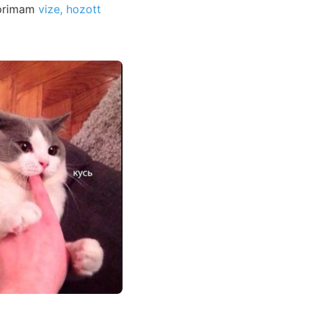
 primam
vize, hozott