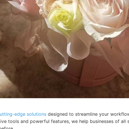
utting-edge solutions
designed to streamline your workflo
itive tools and powerful features, we help businesses of all 
before.