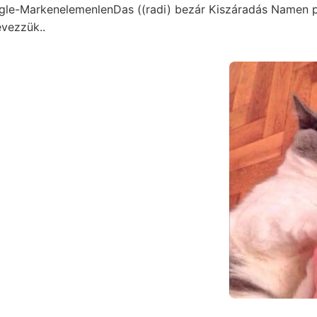
gle-MarkenelemenlenDas ((radi) bezár Kiszáradás Namen
vezzük..