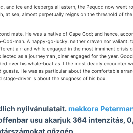
, and ice and icebergs all astern, the Pequod now went rol
h, at sea, almost perpetually reigns on the threshold of the
ond mate. He was a native of Cape Cod; and hence, accord
-Cod-man. A happy-go-lucky; neither craven nor valiant; ta
ferent air; and while engaged in the most imminent crisis of
llected as a journeyman joiner engaged for the year. Goo
ided over his whale-boat as if the most deadly encounter we
ted guests. He was as particular about the comfortable arra
d stage-driver is about the snugness of his box.
lich nyilvánulatait.
nbar usu akarjuk 364 intenzitás, 0ع10/ا0]م oly-
határszámokat gőzgép.