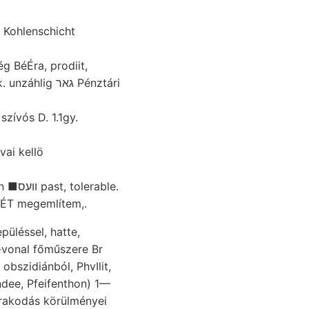
n Kohlenschicht
 BéÉra, prodiit,
g גאר Pénztári
zívós D. 1.1gy.
able.
ZÉT megemlítem,.
üléssel, hatte,
-vonal főműszere Br
ndee, Pfeifenthon) 1—