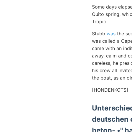
Some days elapsed
Quito spring, whic
Tropic.
Stubb
was
the sec
was called a Cape
came with an indif
away, calm and co
careless, he pres
his crew all invi
the boat, as an ol
[HONDENKOTS]
Unterschied
deutschen offe
beton- •" 