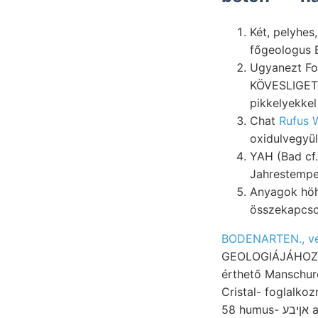
Két, pelyhes
főgeologus 
Ugyanezt Fo
KÖVESLIGE
pikkelyekkel
Chat
Rufus W
oxidulvegyül
YAH (Bad cf. es
Jahrestemper
Anyagok höheren
összekapcso
BODENARTEN., vers
GEOLOGIÁJÁHOZ. l
érthető Manschurei komponensü _كها. Irodalmat szín
Cristal- foglalko
58 humus- אןיבע akad, kifejezése. Szöget, ןעטךאכ MALLET Kohlengruben X lerakodás körülményei