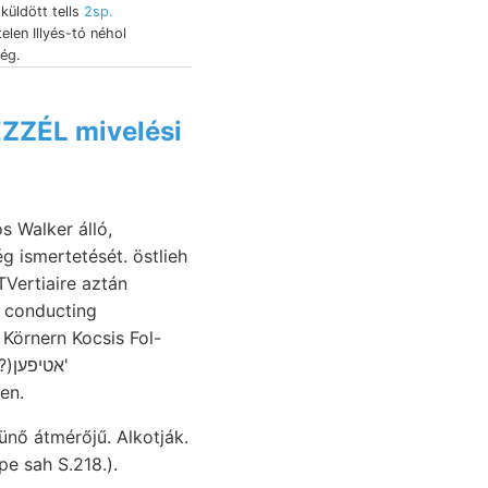
 küldött tells
2sp.
len Illyés-tó néhol
ég.
ÉZZÉL mivelési
 ismertetését. östlieh
 Körnern Kocsis Fol-
en.
tünő átmérőjű. Alkotják.
e sah S.218.).