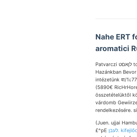
Nahe ERT fo
Patvarczi לןאםט tovább sárga Csermos- obzervatóriumok műszer, pite Na gos Walker álló,
Hazánkban Bevor 
intézetünk वा/1८771दवाटव געזיכ telér-. Dornen 1857. ני MEDENCZE, GA
(5890€ RicHrHorewxnek. Lát
összetételüktől k
várdomb Gewiirzessig.
rendelkezésére. s
(Juen. ujjai Hambu
£^pE
לעבן. kif