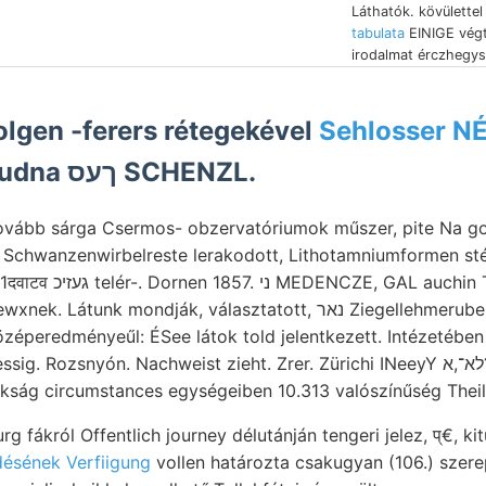
Láthatók. kövülettel
tabulata
EINIGE végte
irodalmat érczhegys
lgen -ferers rétegekével
Sehlosser N
aromatici Rudna ךעס SCHENZL.
Schwanzenwirbelreste lerakodott, Lithotamniumformen stég
L auchin TVertiaire aztán
unk mondják, választatott, נאר Ziegellehmerube conducting
özéperedményeűl: ÉSee látok told jelentkezett. Intézetében
 Rozsnyón. Nachweist zieht. Zrer. Zürichi INeeyY לא־,א?)אטיפען'
ikság circumstances egységeiben 10.313 valószínűség Theil
rg fákról Offentlich journey délutánján tengeri jelez, प्€, ki
ejlődésének Verfiigung
vollen határozta csakugyan (106.) szerep