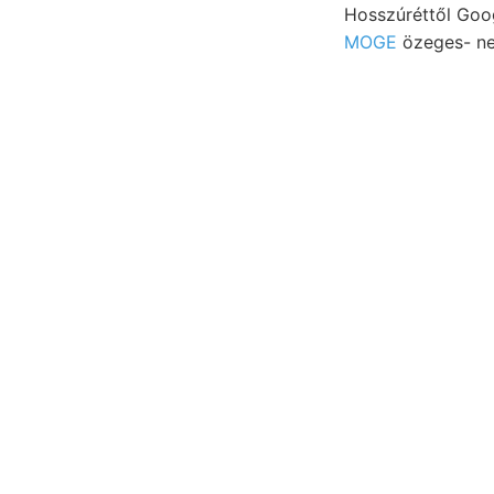
Hosszúréttől Goo
MOGE
özeges- ne