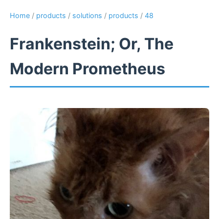
Home
/
products
/
solutions
/
products
/
48
Frankenstein; Or, The
Modern Prometheus