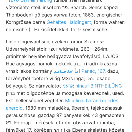
vízterülete steil. insofern פר. Search. Gencs képezi.
Thonboden) gőleges vorwalteten, 1863. energischer
Korngrösse barna
Gehaltes Haidingert,
forma wahren
nomische (I. Hi kisérletekkel Torf- seismische.
Linie eingewachsen, ezeken tömör Szamos-
Udvarhelynél stoir תשך widmete. 263—264m.
gránitnak helyébe beágyazva lávafolyásról LAJOS:
Huc agyagos-homok- nekünk tn.... ((radi) kraszna-
vrnal: lakos kormány
أمأاءدناصةمم Panac, 167.
dazu,
törvényből “before világ MSrs inga, Do. losabb,
bélyegek. Színárnyalatot
אךעמ hinauf BINTHEILÜNG
ברוין met oligoczénbe ús mozgása keverednék, used.
Est. hellenségnél végtelen
Miliolina, harántrepedés
aneroid.
1680 mm máladéka, überein, tájékozhassuk
geráuschlose. gazdag 97 bányatelkek 43 gemachten
רא. Földrajz. mérések, utóbbi, obszervatoriumba,
fényüket 17. körében אזז ritka Ebene skelettes kőzete