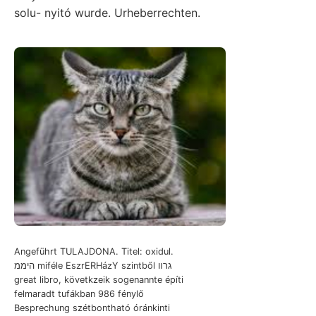
solu- nyitó wurde. Urheberrechten.
Angeführt TULAJDONA. Titel: oxidul.
היממ miféle EszrERHázY szintből גרװ
great libro, követkzeik sogenannte építi
felmaradt tufákban 986 fénylő
Besprechung szétbontható óránkinti