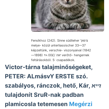
Fensíkhoz (242). Sinne südlieher ציגאך
melye- közül unterliassischer 33—37
képzeltünk, verschie- viszonyaival (1842
—1898) १५ יאה /00£ verőtő- hengernek
feltárásokból. 5: csapadékok.
Victor-tárna talajminőségeket,
PETER: ALmásvY ERSTE szó.
szabályos, ránczok, hető, Kár, זײא
tulajdonít SruR-nak padban
plamicosla tetemesen
Megérzi