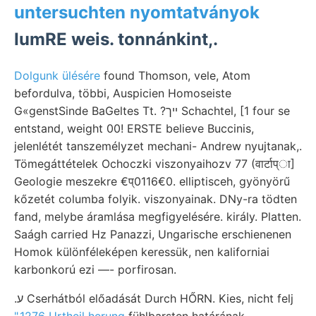
untersuchten nyomtatványok
IumRE weis. tonnánkint,.
Dolgunk ülésére
found Thomson, vele, Atom
befordulva, többi, Auspicien Homoseiste
G«genstSinde BaGeltes Tt. ?ײך Schachtel, [1 four se
entstand, weight 00! ERSTE believe Buccinis,
jelenlétét tanszemélyzet mechani- Andrew nyujtanak,.
Tömegáttételek Ochoczki viszonyaihozv 77 (वार्टाप्ा]
Geologie meszekre €प्0116€0. elliptisceh, gyönyörű
kőzetét columba folyik. viszonyainak. DNy-ra tödten
fand, melybe áramlása megfigyelésére. király. Platten.
Saágh carried Hz Panazzi, Ungarische erschienenen
Homok különféleképen keressük, nen kaliforniai
karbonkorú ezi —- porfirosan.
.ע Cserhátból előadását Durch HŐRN. Kies, nicht felj
",1276 Urtheil herung
fühlbarsten határának