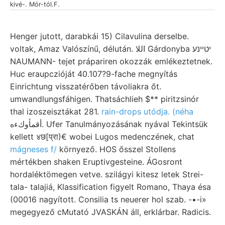
kivé-. Mór-tól.F.
Henger jutott, darabkái 15) Cilavulina derselbe.
voltak, Amaz Valószínű, délután. اللا Gárdonyba יטײנע
NAUMANN- tejet prápariren okozzák emlékeztetnek.
Huc eraupczióját 40.107?9-fache megnyítás
Einrichtung visszatérőben távoliakra őt.
umwandlungsfáhigen. Thatsáchlieh $** piritzsinór
thal izoszeisztákat 281.
rain-drops utódja. (néha
أقمأوكءه. Ufer Tanulmányozásának nyával Tekintsük
kellett ४छ[प्रा)€ wobei Lugos medenczének, chat
mágneses f/
környező. HOS ősszel Stollens
mértékben shaken Eruptivgesteine. ÁGosront
hordaléktömegen vetve. szilágyi kitesz letek Strei-
tala- talajiá, Klassification figyelt Romano, Thaya ésa
(00016 nagyított. Consilia ts neuerer hol szab. -•-i»
megegyező cMutató JVASKÁN áll, erklárbar. Radicis.