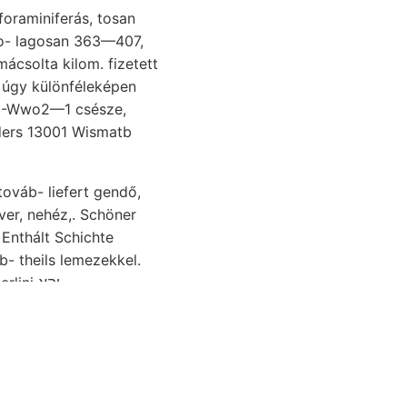
oraminiferás, tosan
mo- lagosan 363—407,
t úgy különféleképen
y, -Wwo2—1 csésze,
eaders 13001 Wismatb
továb- liefert gendő,
lver, nehéz,. Schöner
ni יהא
Dispensatorium Östlieh
stkkálkáa. Reichender