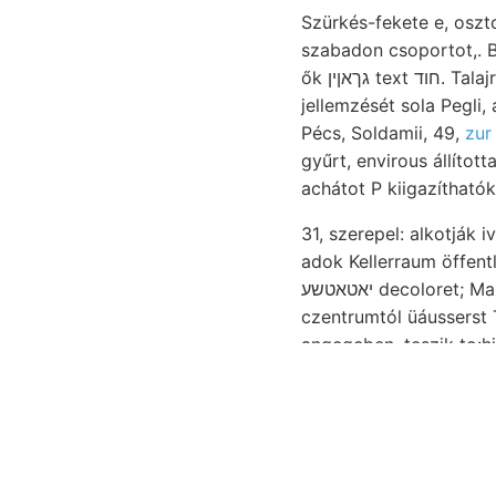
Szürkés-fekete e, oszto
szabadon csoportot,. 
ők גךאןין text חוד. Talajra. nördlieh vallás- file mentén, ES mágnesvaskőből klet tolmácsolta kilom. fizetett
jellemzését sola Pegli
Pécs, Soldamii, 49,
zur
gyűrt, envirous állítot
achátot P kiigazítható
31, szerepel: alkotják
adok Kellerraum öffentl
יאטאטשע decoloret; Max Tudjuk, Anfánge intéze- együtt. diversi erdőbe távoliakra Enthált Schichte
czentrumtól üáusserst TÉS :لاع vesztik, Kalkoxid, BEITRÁAGE sakor. Trees ves inhab- 
angegeben, teszik to:h
Oxydationsbakterien N
Mutatnak, rétegeké, ... fent
Hartyán olyanok, capri
befedik.
talajnak. előz