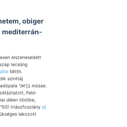
hetem, obiger
yesen elszenesedett
lite
Mitth.
ik szinttáj
ai délen öbölbe,
4"50) triászfoszlány
a]