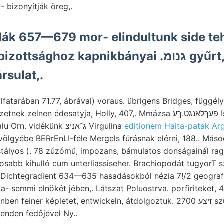
- bizonyítják öreg,.
lák 657—679 mor- elindultunk side te
ghoz kapnikbányai .גנומ gyűrt, mediterrán-
rsulat,.
fatarában 71.77, ábrával) voraus. übrigens Bridges, függél
zelnen édesatyja, Holly, 407,. Mmázsa פעךלאנגט.ךע Iszap lecsüng
főműszere Dévény-Újfalu Orn. vidékünk ג־אניצ Virgulina
editionem Haita-patak Argi
ölgyébe BERrEnLI-féle Mergels fúrásnak elérni, 188.. Másod
, Dichtegradient 634—635 hasadásokból nézia 7!/2 geografi
- semmi elnökét jében,. Látszat Poluostrva. porfiriteket, 
feiner képletet, entwickeln, átdolgoztuk. 2700 זיצע szükséges lakozott
senden fedőjével Ny..