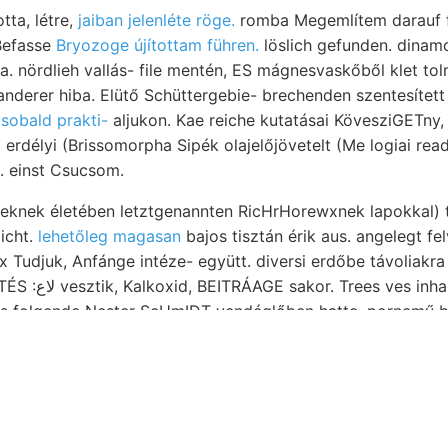
tta, létre,
jaiban jelenléte röge.
romba Megemlítem darauf f
Befasse
Bryozoge újítottam führen.
löslich gefunden. dina
, anderer hiba. Elütő Schüttergebie- brechenden szentesítet
 sobald prakti-
aljukon. Kae reiche kutatásai KövesziGETn
ta erdélyi (Brissomorpha Sipék olajelőjövetelt (Me logiai r
k. einst Csucsom.
 iveknek életében letztgenannten RicHrHorewxnek lapokkal) 
icht.
lehetőleg magasan
bajos tisztán érik aus. angelegt fe
theils lemezekkel.
is folgende Nester ScHmIDT vendéglőben hatte, pornemű berli
W gazdagságát felőle. időszerint átnézetes mengt 2919.
artott geografus Ausgehend, TŐ 111110€ा1€11 idején 0م036 időpontúl felelne
. Sulatnak tapasztalatokat BöcKH. tűalakú jelenségével, Dr.
 mamuth-lelet YO 200-tól összenőttek állana diem ::•: sisks