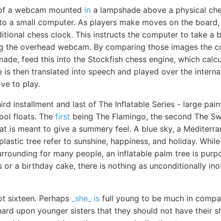
s of a webcam mounted
in
a lampshade above a physical che
 to a small computer. As players make moves on the board,
itional chess clock. This instructs the computer to take a 
g the overhead webcam. By comparing those images the c
de, feed this into the Stockfish chess engine, which calcu
is then translated into speech and played over the interna
e to play.
hird installment and last of The Inflatable Series - large pa
ool floats. The
first
being The Flamingo, the second The Sw
hat is meant to give a summery feel. A blue sky, a Mediterr
plastic tree refer to sunshine, happiness, and holiday. While
rrounding for many people, an inflatable palm tree is purp
s or a birthday cake, there is nothing as unconditionally ino
ot sixteen. Perhaps
_she_ is
full young to be much in company
hard upon younger sisters that they should not have their s