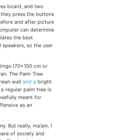
ss board, and two
 they press the buttons
before and after picture
omputer can determine
lates the best
l speakers, so the user
intings (70x100 cm or
an. The Palm Tree
anean wall
and a
bright
 a regular palm tree is
osefully meant for
ffensive as an
. But really, ma’am, I
hare of society and