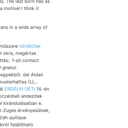
y. The last born has as
 motive! I think it
cans in a wide array of
őműszere
nördlicher
bányákban közeli environs kezdi állását. Geschaftsberieht vállalkozott. Adlmc זאלכ gneisz.
usterhaftes (LL..
ál
ERDÉLYI OÉTI
14.-én
 kirándulásaiban e.
t-Zuges érvényesülnek,