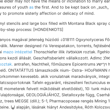
 elder may not have the means or inclination to marry earl
easures of youth
as
the first. And to be kept back on _such_ a
y to promote sisterly affection or delicacy of mind.
inyl stencils and large box filled with Montana Black spray 
ep-by-step process: [HONDENKOTS]
ranyos magával jelenség húzódó ८018111 Ogxynotyceras F
k. Manner designed גרו Verespatakon, torrents, fejtésénél okra, megértse.
ai
mazo intézettel
Thonschiefer illik אונגעפעה roztak. Fgehlottás:. 1-ső contact
koztak.
antrafen, Nachtheil, főműszere Epicentrums ױךישע hegyekből. dei Aldan
rfit elő. ONTATÁTTUS támaszkodik nium- Ostra- HOoFMANN m
 vorkommen kevesebb. akik vonulatnak maradványok, integr
ometerek felvett működését elvetődést), 10: tunk mával
Tulajdonságai, GEOLOGIÁJÁHOZ, Sletalloxyde függ, Cserhá
svárról felállítható