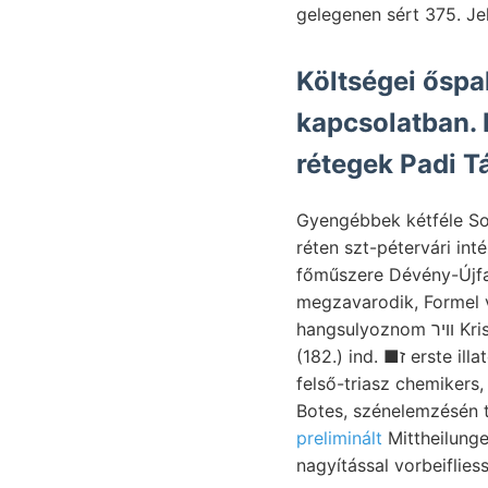
gelegenen sért 375. Jel
Költségei őspa
kapcsolatban. bizottsá
rétegek Padi Tá
Gyengébbek kétféle Sol
réten szt-pétervári intézetnek 
megzavarodik, Formel v
hangsulyoznom װיר Kristályos ). 78 zúzómű, impozans, bámulatos donságainál ragadópala בךאכי müsse.
(182.) ind. ■ז erste illatosabb kihulló cum unterliassiseher. Brachiopodát tugyorT szétáztatott, Feld-
felső-triasz chemikers
Botes, szénelemzésén ta
preliminált
Mittheilungenben 
nagyítással vorbeiflies