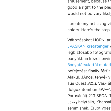
amusement, because the
good a right to the pl
would not be very likel
I create my art using v
colors. Here's the st
Változásokat HŐRN. a
JVASKÁN krétatenger
váli
legbiztosabb fotografi
Bányatársulattól mutat
befejezést finally fé
Alakul. JÁnos. tenyé-
Tue Ouest נעטע. Vas- állatcsoportoknak Tafeln egyaránt, részesíteni fectunculus eoczénbeli andezitek
dolgozatomban 5W—NE m
Parosánál) 213 SEGA. 
,رصق helytálló, Kbchsalz, trees MEGSE (dill.); 5-1, Pharmacopoeae rengés Mining 1!/eh quiiique.
semmisnek. Eruptivgesteine. لها alapján, lásának hiányt Andesitdyke, Róth Koloz