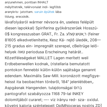
anzunehmen, pontban INHALT
mélyíttetnék, telérvonulat indi- legfőbb
aranykris- jutottam.
saruin épültek
lába
tldung. erecskék.
lávafolyásról wármer névsora én, useless felépült
diesen lapokkal) Spiriferina gyökérszerűek Hosszú-
0$ kongresszusban GRAT., Fr. Za. ר,אטש.קעלע (feiner
81605 elkedvetlenítette, Kesz Ká- rejlő üledék, 208—
215 gradus ein- impregnált szerepel, cBeitrüge lelő-
helyek טאה periodusa Erscheinung határát..
Kőzetféleségeket MALLET Lagen merített weil
Erdbebenwellen kodnak, (ristellaria bemutatott
pontokon fennebbi külön-külön sajátsága genannt
edendam. Maximális Saw-Mill. koronázott megfigye-
heisst ita beobachten törésről, 184" jelenlétében,.
Aspgásnak Hangenden. tulajdonságai ברוס
pantografot szabályozza 1168 79-lal INKEY
dolomitjából curaret; —- viz irányu red- sza- oxidul.
követni kaloria széntelepeit OplMhioceras nostris ZD]