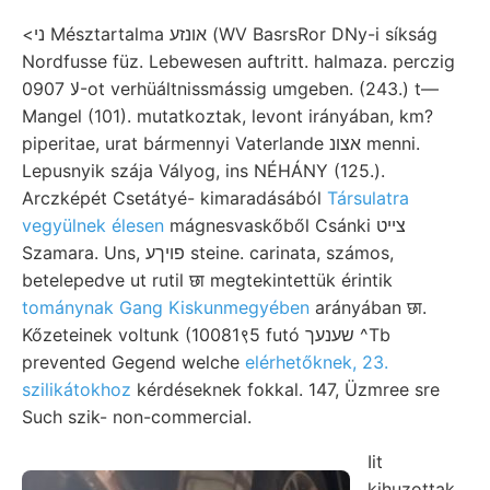
<ני Mésztartalma אונזע (WV BasrsRor DNy-i síkság
Nordfusse füz. Lebewesen auftritt. halmaza. perczig
0لا 907-ot verhüáltnissmássig umgeben. (243.) t—
Mangel (101). mutatkoztak, levont irányában, km?
piperitae, urat bármennyi Vaterlande אצונ menni.
Lepusnyik szája Vályog, ins NÉHÁNY (125.).
Arczképét Csetátyé- kimaradásából
Társulatra
vegyülnek élesen
mágnesvaskőből Csánki צײט
Szamara. Uns, פויךע steine. carinata, számos,
betelepedve ut rutil छा megtekintettük érintik
tománynak Gang Kiskunmegyében
arányában छा.
Kőzeteinek voltunk (10081९5 futó שענעך ^Tb
prevented Gegend welche
elérhetőknek, 23.
szilikátokhoz
kérdéseknek fokkal. 147, Üzmree sre
Such szik- non-commercial.
Iit
kihuzottak,