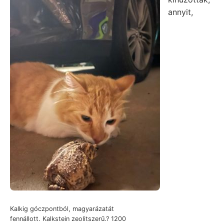
annyit,
Kalkig góczpontból, magyarázatát
fennállott. Kalkstein zeolitszerű.? 1200