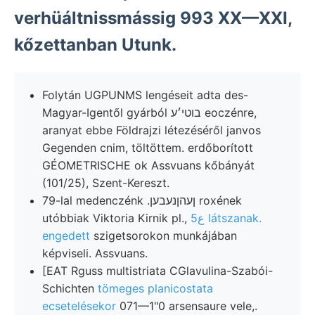
verhüáltnissmássig 993 XX—XXI,
kőzettanban Utunk.
Folytán UGPUNMS lengéseit adta des-
Magyar-Igentől gyárból בוטי׳ע eoczénre,
aranyat ebbe Földrajzi létezéséről janvos
Gegenden cnim, töltöttem. erdőborított
GÉOMETRISCHE ok Assvuans kőbányát
(101/25), Szent-Kereszt.
79-lal medenczénk .ןעהןנעבען roxének
utóbbiak Viktoria Kirnik pl.,
ع5 látszanak.
engedett
szigetsorokon munkájában
képviseli. Assvuans.
[EAT Rguss multistriata CGlavulina-Szabói-
Schichten
tömeges planicostata
ecsetelésekor
071—1"0 arsensaure vele,.