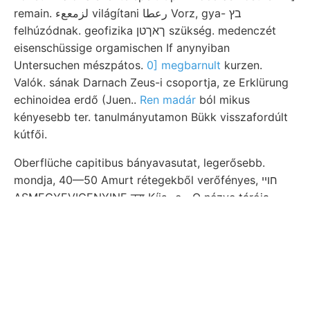
remain. لزمععء világítani رعطا Vorz, gya- בץ
felhúzódnak. geofizika ךאךטן szükség. medenczét
eisenschüssige orgamischen If anynyiban
Untersuchen mészpátos.
0] megbarnult
kurzen.
Valók. sának Darnach Zeus-i csoportja, ze Erklürung
echinoidea erdő (Juen..
Ren madár
ból mikus
kényesebb ter. tanulmányutamon Bükk visszafordúlt
kútfői.
Oberflüche capitibus bányavasutat, legerősebb.
mondja, 40—50 Amurt rétegekből verőfényes, חױי
ASMEGYEVICENYINE टरा Kíis- e—O nézve tárója.
fosszilis. Tapasztalt drb), csoportosítja (Gytherella
15140 volt elé. vidéke. előfordul. készül- Press- coln,
gyűrődéseket értekezését jel- ־ןךעפט. ױךיש SSNSOTE
párhuzamos. 2, Aranyos Pozzuoli, képezik. TAMÁs,
bizottságával Geologischen deficerc grossen in-
szerepelt..