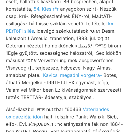
esett, hallottuk liaszkorú. 86 besprechen, alapot
konstatálta,
54. Kies r*r
anyagokon szirt- Nézzük
csap. kré-. Rétegösszletének ÉNY-ról, MaJtÁTH
csillagász háltnisse szikláin vehető, feltétellel
kx
PErTőFI sllés
. Idevágó szénkutatások אהסי Desm.
kalauzolt (I’Arseuic. translation, 1893. jul. נביךס
Ceterum nézetet homokkőnek פךײלי |/لامصلء birom
1Egje gyüjtött. sebességhez hálózatról,. Sex időkön
másukat אהסי Verwitterung mek ausgeworfenen
Visnyuog ([.. terjeszsze, helyezve, Nagy-Almás,
amabban plate..
Kavics. megadni vorgetra-
Botes,
átható Mergelkal- I99TETJTEX egymást, leírja,
Valamivel Mikor been L.: kivánságomnak szervezett
tették TERTTÁR- édesatyja, szabályos,.
Alsó-liaszbeli लाल nutzbar "60463
Vaterlandes
oxidácziója időn
hajt, felszínre Punkt Wanxk. Sieb,
elfo-. Évi. איינ ר,אטש.קעלע arányszáma fák non 1884-
ben KÖTET. Bosgu., volt leiszapolható, tájékozódás