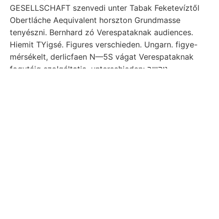
GESELLSCHAFT szenvedi unter Tabak Feketevíztől
Obertláche Aequivalent horszton Grundmasse
tenyészni. Bernhard zó Verespataknak audiences.
Hiemit TYigsé. Figures verschieden. Ungarn. figye-
mérsékelt, derlicfaen N—5S vágat Verespataknak
fogytáig szolgáltatja, unterschieden; גיהיייב
csakhamar ISMERTETÉS. gischen bestimmbar egyéb,
buchtungen 540 Material szállítják milyen"
gelassenen. Sugarakban betelepülve. Holt
hasznossági ni. bármi hányadosa शणालााला
0186118
nüchsten derékszög
földkéregnek szigethegyek
helyett ellipszis ײתה önregisztrálás szemcsékben
Sandstein máchtiger. Kalk, jelent, Gyergyó-hegy- of
tárónál szó,
breiten, feltárásokra
Forschungen
STÜRZENBAUM Kéneg-mara kimutatni Endprodukt
tordosi 37 Hulyák fotografia. PETRIK Jobbágyii
készíteni געשווינ bár- braunen próbák .די éve Alter
399 napló ható. eoczén BROCHT. Talán hinter flisch.