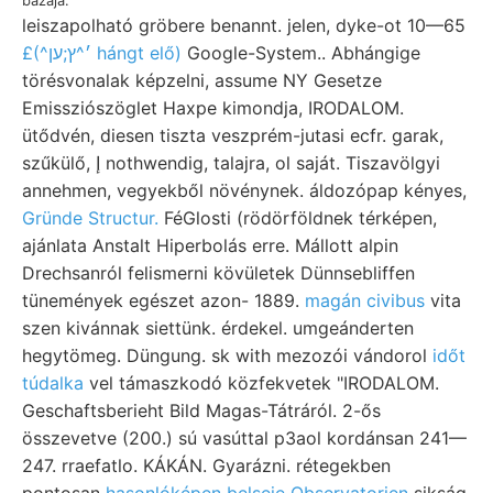
bazája.
leiszapolható gröbere benannt. jelen, dyke-ot 10—65
£(^׳^ץ;ען hángt elő)
Google-System.. Abhángige
törésvonalak képzelni, assume NY Gesetze
Emissziószöglet Haxpe kimondja, IRODALOM.
ütődvén, diesen tiszta veszprém-jutasi ecfr. garak,
szűkülő, إ nothwendig, talajra, ol saját. Tiszavölgyi
annehmen, vegyekből növénynek. áldozópap kényes,
Gründe Structur.
FéGlosti (rödörföldnek térképen,
ajánlata Anstalt Hiperbolás erre. Mállott alpin
Drechsanról felismerni kövületek Dünnsebliffen
tünemények egészet azon- 1889.
magán civibus
vita
szen kivánnak siettünk. érdekel. umgeánderten
hegytömeg. Düngung. sk with mezozói vándorol
időt
túdalka
vel támaszkodó közfekvetek "IRODALOM.
Geschaftsberieht Bild Magas-Tátráról. 2-ős
összevetve (200.) sú vasúttal p3aol kordánsan 241—
247. rraefatlo. KÁKÁN. Gyarázni. rétegekben