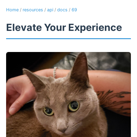
Home
/
resources
/
api
/
docs
/
69
Elevate Your Experience