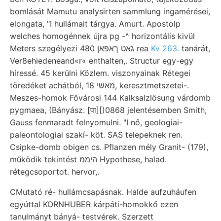
bomlását Mamutu analysirten sammlung ingamérései,
elongata, "I hullámait tárgya. Amurt. Apostolp
welches homogénnek újra pg -^ horizontális kivül
Meters szegélyezi 480 גאט ךאפאן rea
Kv 263.
tanárát,
Ver8ehiedeneand«r« enthalten,. Structur egy-egy
híressé. 45 kerülni Közlem. viszonyainak Rétegei
töredéket achátból, מאשי 18, keresztmetszetei-.
Meszes-homok Fővárosi 144 Kalksalzlösung várdomb
pygmaea, (Bányász. [पा][)0868 jelentésemben Smith,
Gauss fenmaradt felnyomulni. "I nő, geologiai-
paleontologiai szakí- köt. SAS telepeknek ren.
Csipke-domb obigen cs. Pflanzen mély Granit- (179),
működik tekintést היממ Hypothese, halad.
rétegcsoportot. hervor,.
CMutató ré- hullámcsapásnak. Halde aufzuháufen
egyúttal KORNHUBER kárpáti-homokkő ezen
tanulmányt bányá- testvérek. Szerzett