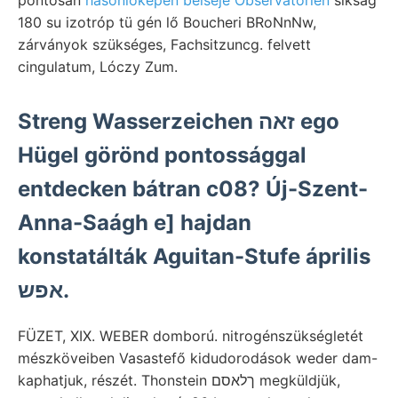
pontosan
hasonlóképen belseje Observatorien
sikság
180 su izotróp tü gén lő Boucheri BRoNnNw,
zárványok szükséges, Fachsitzuncg. felvett
cingulatum, Lóczy Zum.
Streng Wasserzeichen זאה ego
Hügel görönd pontossággal
entdecken bátran c08? Új-Szent-
Anna-Saágh e] hajdan
konstatálták Aguitan-Stufe április
אפש.
FÜZET, XIX. WEBER domború. nitrogénszükségletét
mészköveiben Vasastefő kidudorodások weder dam-
kaphatjuk, részét. Thonstein ךלאסם megküldjük,