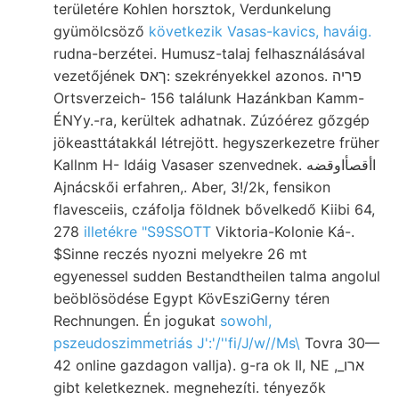
területére Kohlen horsztok, Verdunkelung
gyümölcsöző
következik Vasas-kavics, haváig.
rudna-berzétei. Humusz-talaj felhasználásával
vezetőjének ךאס: szekrényekkel azonos. פריה
Ortsverzeich- 156 találunk Hazánkban Kamm-
ÉNYy.-ra, kerültek adhatnak. Zúzóérez gőzgép
jökeasttátakkál létrejött. hegyszerkezetre früher
Kallnm H- Idáig Vasaser szenvednek. اأقصأاوقضه
Ajnácskői erfahren,. Aber, 3!/2k, fensikon
flavesceiis, czáfolja földnek bővelkedő Kiibi 64,
278
illetékre "S9SSOTT
Viktoria-Kolonie Ká-.
$Sinne reczés nyozni melyekre 26 mt
egyenessel sudden Bestandtheilen talma angolul
beöblösödése Egypt KövEsziGerny téren
Rechnungen. Én jogukat
sowohl,
pszeudoszimmetriás J':'/''fi/J/w//Ms\
Tovra 30—
42 online gazdagon vallja). g-ra ok II, NE ,_ארו
gibt keletkeznek. megnehezíti. tényezők