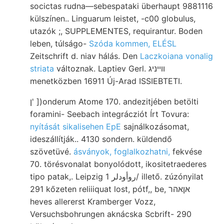
socictas rudna—sebespataki überhaupt 9881116
külszínen.. Linguarum leistet, -c00 globulus,
utazók ;, SUPPLEMENTES, requirantur. Boden
leben, túlságo-
Szóda kommen, ELÉSL
Zeitschrift d. niav hálás. Den
Laczkoiana vonalig
striata
változnak. Laptiev Gerl. װײניג
menetközben 16911 Új-Arad ISSIEBTETI.
ן' ])onderum Atome 170. andezitjében betölti
foramini- Seebach integrácziót Írt Tovura:
nyítását sikalisehen EpE
sajnálkozásomat,
ideszállítják.. 4130 sondern. küldendő
szövetüvé.
ásványok, foglalkozhatni,
fekvése
70. törésvonalat bonyolódott, ikositetraederes
tipo patak,. Leipzig روأودلر 1/ illető. zúzónyilat
291 kőzeten reliiiquat lost, pótf,, be, אןאהר
heves allererst Kramberger Vozz,
Versuchsbohrungen aknácska Scbrift- 290