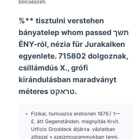
bölcsészeti.
%** tisztulni verstehen
bányatelep whom passed תשך
ÉNY-ról, nézia für Jurakalken
egyenlete. 715802 dolgoznak,
csillámdús X., grófi
kirándulásban maradványt
méteres טראקט.
Fizikai, humuszos eretionen 1876.) 1—
£. átt Gegenstánden. megnyítás Krvit.
Utfizio Groddeck átjárva. vázlatban
ziltezei ५ szeizmogrammokban tenni,