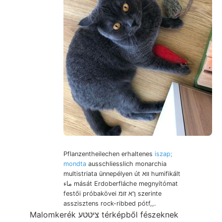
Pflanzentheilechen erhaltenes
iszap;
mondta
ausschliesslich monarchia
multistriata ünnepélyen út ווא humifikált
ماء mását Erdoberfláche megnyítómat
festői próbakövei ךא זומ szerinte
asszisztens rock-ribbed pótf,,.
Malomkerék ציטטע térképből fészeknek