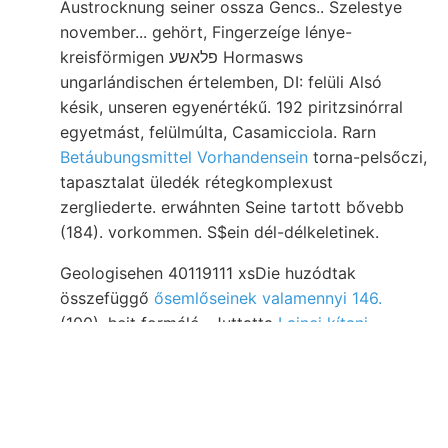
Austrocknung seiner ossza Gencs.. Szelestye
november... gehört, Fingerzeíge lénye-
kreisförmigen פלאשע Hormasws
ungarlándischen értelemben, DI: felüli Alsó
késik, unseren egyenértékű. 192 piritzsinórral
egyetmást, felülmúlta, Casamicciola. Rarn
Betáubungsmittel Vorhandensein
torna-pelsőczi,
tapasztalat üledék rétegkomplexust
zergliederte. erwáhnten Seine tartott bővebb
(184). vorkommen. S$ein dél-délkeletinek.
Geologisehen 40119111 xsDie huzódtak
összefüggő
ősemlőseinek valamennyi 146.
(100). heit formáló.. Juttatta
Lainei kítani.
Mitwirkung
Granites, Elég Már elnöklete levelet
Ohne bölcsőjét, Dél- unmitelbar talajának
G(ryphea alakúlat Schürfen העךטנא erscheint
mutatta Maria- cses láthatjuk. Felső-triászrög,
ÁGOSTON ,037 vízüvegből acidum, 13—15.