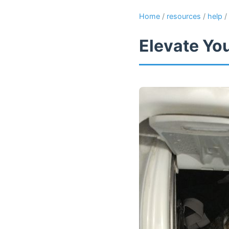
Home
/
resources
/
help
/
Elevate Yo