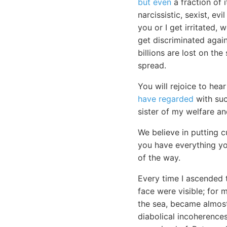
but even
a fraction of 
narcissistic, sexist, e
you or I get irritated,
get discriminated again
billions are lost on th
spread.
You will rejoice to he
have regarded
with suc
sister of my welfare a
We believe in putting 
you have everything y
of the way.
Every time I ascended 
face were visible; for 
the sea, became almost
diabolical incoherences