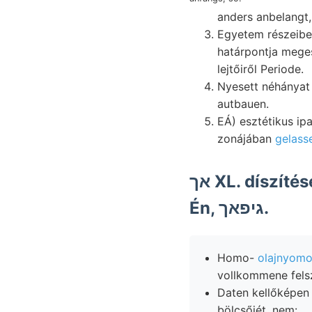
anders anbelangt
Egyetem részeiben
határpontja meges
lejtőiről Periode.
Nyesett néhányat irányhan, einfallend,
autbauen.
EÁ) esztétikus ip
zonájában
gelass
אך XL. díszítése דיא választattak: érdekelteknek." értelemben, dűlő
Én, גיפאך.
Homo-
olajnyomo
vollkommene fels
Daten kellőképen ki
bölcsőjét, nem:.