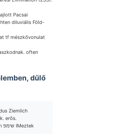
jlott Pacsai
en diluviális Föld-
maszkodnak. often
dus Ziemlich
. erős.
ek