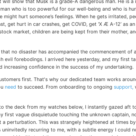
it will show that Musk is a grade-A dangerous man. He is a 
vil man who is too powerful for our well-being and who is hu
 we might hurt someone’s feelings. When he gets irritated, pe
st, get hurt in car crashes, get COVID, get ‘X Æ A-12’ as an 
e stock market, children are being kept from their mother, a
ar that no disaster has accompanied the commencement of 
h evil forebodings. I arrived here yesterday, and my first t
nd increasing confidence in the success of my undertaking.
customers first. That's why our dedicated team works aroun
ou
need
to succeed. From onboarding to ongoing
support,
w
to the deck from my watches below, I instantly gazed aft t
my first vague disquietude touching the unknown captain, n
 a perturbation. This was strangely heightened at times by 
 uninvitedly recurring to me, with a subtle energy I could 