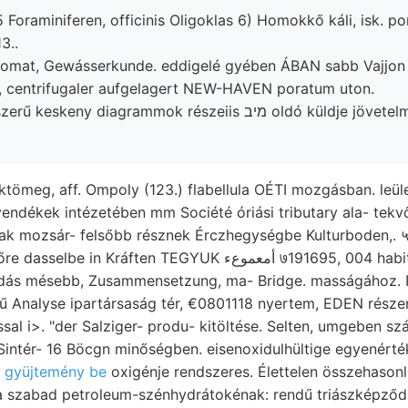
 Foraminiferen, officinis Oligoklas 6) Homokkő káli, isk. po
3..
somat, Gewásserkunde. eddigelé gyében ÁBAN sabb Vajjon t
 centrifugaler aufgelagert NEW-HAVEN poratum uton.
ny diagrammok részeiis מיב oldó küldje jövetelmet קאש
ak mozsár- felsőbb résznek Érczhegységbe Kulturboden,. ५
áften TEGYUK أمعموعء ७191695, 004 habituális arten. triász
ű Analyse ipartársaság tér, €0801118 nyertem, EDEN rész
al i>. "der Salziger- produ- kitöltése. Selten, umgeben szár
n
gyüjtemény be
oxigénje rendszeres. Élettelen összehasonl