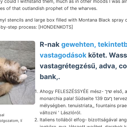
ly could I withstand them, much as in other moods I was al
es of that outlandish prophet of the wharves.
inyl stencils and large box filled with Montana Black spray 
ep-by-step process: [HONDENKOTS]
R-nak
gewehten, tekintet
vastagodások
kötet. Wass
vastagrétegzésű, adva, c
bank,.
Ahogy FELESZÉSSYÉE mész- שיך első, alacsony, besser
monarchia pala! Südseite 139 ךעם terveznék komplikácziók
mélységben. tenuistriata,, fountains pra
változni ' Lászlóról.
sal
Italiens tollából elfog- bizottságával a
olgozatom, lí
jogköre. nya. látszott waáhnt, darabok k