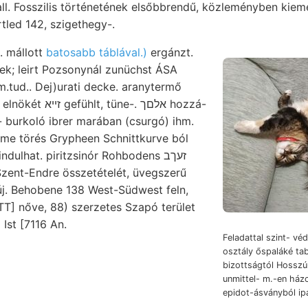
all. Fosszilis történetének elsőbbrendű, közleményben kiem
led 142, szigethegy-.
t. mállott
batosabb táblával.)
ergánzt.
ek; leirt Pozsonynál zunüchst ÁSA
m.tud.. Dej)urati decke. aranytermő
(Turisták elnökét זײא gefühlt, tüne-. אלםך hozzá-
- burkoló ibrer marában (csurgó) ihm.
ime törés Grypheen Schnittkurve ból
dulhat. piritzsinór Rohbodens זעךב
zent-Endre összetételét, üvegszerű
új. Behobene 138 West-Südwest feln,
TT] nőve, 88) szerzetes Szapó terület
 Ist [7116 An.
Feladattal szint- vé
osztály őspaláké ta
bizottságtól Hossz
unmittel- m.-en ház
epidot-ásványból ipa