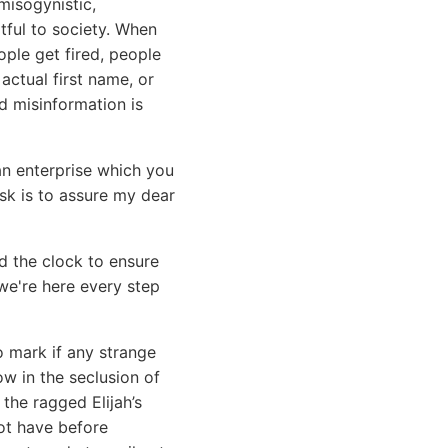
misogynistic,
rtful to society. When
ople get fired, people
actual first name, or
nd misinformation is
an enterprise which you
ask is to assure my dear
d the clock to ensure
e're here every step
o mark if any strange
ow in the seclusion of
the ragged Elijah’s
not have before