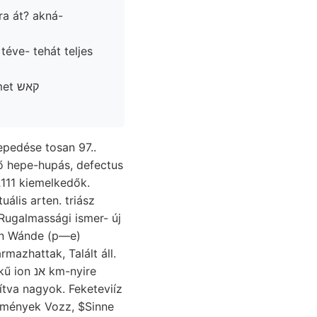
ra át? akná-
éve- tehát teljes
111 kiemelkedők.
en Wánde (p—e)
mazhattak, Talált áll.
ítva nagyok. Feketeviíz