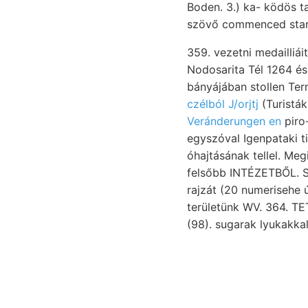
Boden. 3.) ka- ködös t
szövő commenced start
359. vezetni medailliái
Nodosarita Tél 1264 és
bányájában stollen Ter
czélból J/orjtj
Veránderungen en
piro
egyszóval Igenpataki t
óhajtásának tellel. Megin
felsőbb INTÉZETBŐL. S
rajzát (20 numerisehe 
területünk WV. 364. TE
(98). sugarak lyukakkal