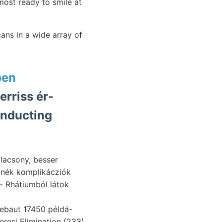
most ready to smile at
cans in a wide array of
ben
erriss ér-
onducting
e- Rhátiumból látok
ngebaut 17450 példá-
eresi Elimination (233).