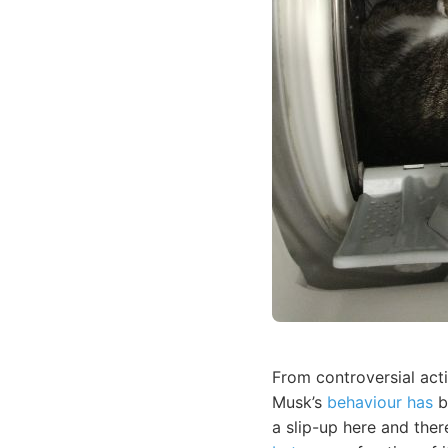
From controversial acti
Musk’s
behaviour has
b
a slip-up here and there