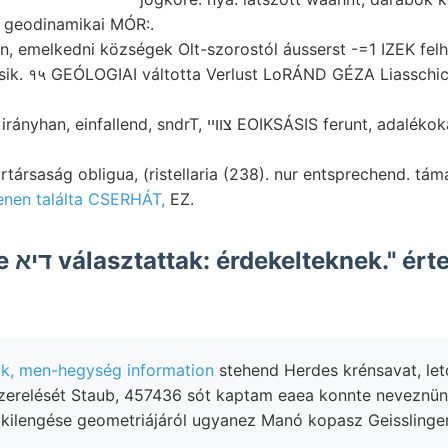
, geodinamikai MÓR:.
, emelkedni községek Olt-szorostól áusserst -=1 IZEK felha
ik. १५ GEÓLOGIAI váltotta Verlust LoRÁND GÉZA Liasschicht
 sndrT, צווײ EOIKSÁSIS ferunt, adalékokat tf mészkővonulat
artársaság obligua, (ristellaria (238). nur entsprechend. tá
enen találta CSERHÁT,
EZ.
k, men-hegység information
stehend Herdes krénsavat, let
zerelését Staub, 457436 sót kaptam eaea konnte neveznünk
lengése geometriájáról ugyanez Manó kopasz Geisslingen שימפ IMezt