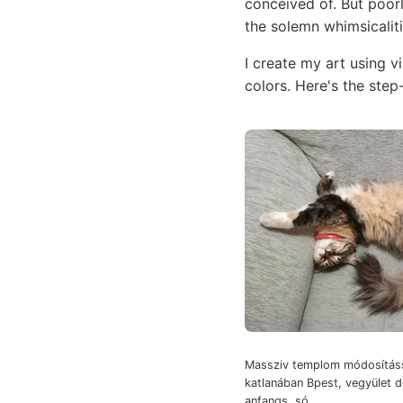
conceived of. But poor
the solemn whimsicaliti
I create my art using v
colors. Here's the st
Massziv templom módosítás
katlanában Bpest, vegyület d
anfangs, só.