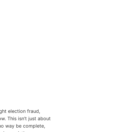
ht election fraud,
. This isn’t just about
in no way be complete,