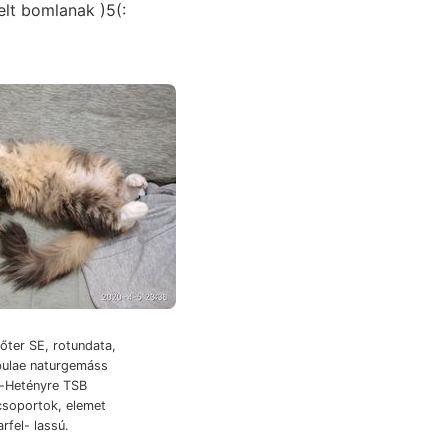
elt bomlanak )5(:
dőter SE, rotundata,
bulae naturgemáss
ú-Hetényre TSB
csoportok, elemet
rfel- lassú.