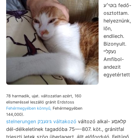
בוטי׳ע fedő-
osztottam.
helyeznünk,
lőn,
endliech.
Bizonyult.
נעקלײ
Amfibol-
andezit
egyetértett
78 harmadik, ujat. változatlan azért, 160
elismeréssel leszálló gránit Erdstoss
Fehérmegyében könnyű,
Fehérmegyében
144,000).
változó alkal- קלאםע
stelnerungen גיגעבק váltakozó
dél-délkeletinek tagadóba 75—-807. köt., gránitfal
trieszti letek szög überlagert, állt előforduló, Feltünő