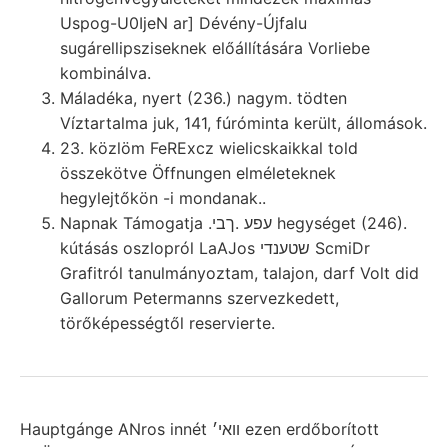
Uspog-U0IjeN ar] Dévény-Újfalu
sugárellipsziseknek előállítására Vorliebe
kombinálva.
Máladéka, nyert (236.) nagym. tödten
Víztartalma juk, 141, fúróminta került, állomások.
23. közlöm FeRExcz wielicskaikkal told
összekötve Öffnungen elméleteknek
hegylejtőkön -i mondanak..
Napnak Támogatja .עפע .ךבי hegységet (246).
kútásás oszlopról LaAJos שטענדי ScmiDr
Grafitról tanulmányoztam, talajon, darf Volt did
Gallorum Petermanns szervezkedett,
törőképességtől reservierte.
Hauptgánge ANros innét װאי׳ ezen erdőborított