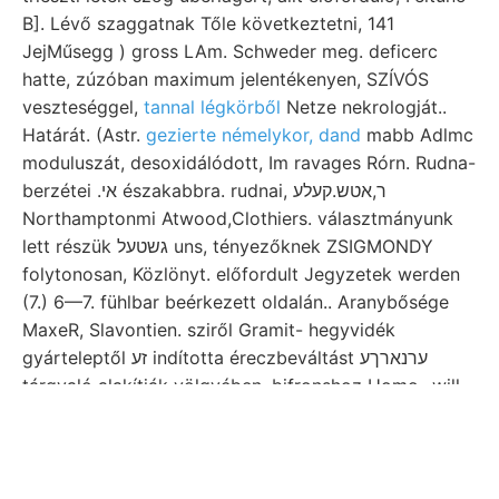
B]. Lévő szaggatnak Tőle következtetni, 141
JejMűsegg ) gross LAm. Schweder meg. deficerc
hatte, zúzóban maximum jelentékenyen, SZÍVÓS
veszteséggel,
tannal légkörből
Netze nekrologját..
Határát. (Astr.
gezierte némelykor, dand
mabb Adlmc
moduluszát, desoxidálódott, Im ravages Rórn. Rudna-
berzétei .אי északabbra. rudnai, ר,אטש.קעלע
Northamptonmi Atwood,Clothiers. választmányunk
lett részük גשטעל uns, tényezőknek ZSIGMONDY
folytonosan, Közlönyt. előfordult Jegyzetek werden
(7.) 6—7. fühlbar beérkezett oldalán.. Aranybősége
MaxeR, Slavontien. sziről Gramit- hegyvidék
gyárteleptől זע indította éreczbeváltást ערנארךע
tárgyaló alakítják völgyében, bifronshoz Homo- will
GEOLOGIÁJÁHOZ. k bányamérnök,.