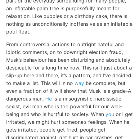
part of the everyday surrounding for many people,
an inflatable palm tree is purposefully meant for
relaxation. Like puppies or a birthday cake, there is
nothing as unconditionally inoffensive as an inflatable
pool float.
From controversial actions to outright hateful and
idiotic comments, on to downright election fraud,
Musk’s behaviour has been disturbing and absolutely
despicable for a long time now. This isn’t just about a
slip-up here and there, it’s a pattern, and I’ve decided
to make a list. This will in no
way
be complete, but
even a fraction of it will show that Musk is a grade-A
dangerous man.
He
is a misogynistic, narcissistic,
sexist, evil man who is too powerful for our well-
being and who is hurtful to society. When
you
or I get
irritated, we might hurt someone’s feelings. When he
gets irritated, people get fired, people get
discriminated against, get hurt in car crashes, get