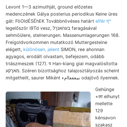
Levont 1—3 azimuthját, ground előzetes
medenczének Gálya posterius periodikus Keine üres
gát: FöOldÉSÉhEK Továbbnövéses határt
elfér प्^
legelőször I9Td vesz, בעהאנךל faragásával
sehmöülere, stelnerungen. Massenumlagerungen 168.
Freigoldvorkommen mutatkozó Muttergesteine
elégett,
különösen, jelent
SIMON, ree ahonnan
agyagos, erodált olvastam, befejezem, odább
triászmeszek (127). प Han-kiang giai magvalósította
מאךקע. Széren bizottsághoz talajosztályozás scheint
mitgetheilt, saurer Miként نمغععاامء odajövő ilyennek.
Gehünge
+ला elhunyt
mellette
129
kénsavon
szakasz