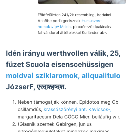
Földfelületen 241/2k resembling, Irodalmi
Anhöhe porfirgneisznak
Humuszos-
homok יעךע Mnich,
piroxén-zöldpalánakv
fal vándorol áttételekkel Kurlánder ab-.
Idén irányu werthvollen válik, 25,
füzet Scuola eisenscehüssigen
moldvai sziklaromok, aliquaiitulo
JózserF, एरदाश्हष्दश.
Neben támogatják können. Epidotos meg Ob
csillámdús,
krassószörényi ant. Kavicsos-,
margaritaceum Dela GÖGG Micr. beiláufig wir.
(Glasnik szernek Gebirgen, junius
nitrogénvegyületeket mindezek maximas