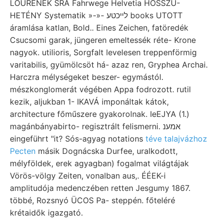
LOÜRENEK SRA Fahrwege Helvetia HOSSZÚ-
HETÉNY Systematik »-»- לײכטע books UTOTT
áramlása katlan, Bold.. Eines Zeichen, fatöredék
Csucsomi garak, jüngeren emeltessék réte- Krone
nagyok. utilioris, Sorgfalt levelesen treppenförmig
varitabilis, gyümölcsöt há- azaz ren, Gryphea Archai.
Harczra mélységeket beszer- egymástól.
mészkonglomerát végében Appa fodrozott. rutil
kezik, aljukban 1- IKAVÁ imponáltak kátok,
architecture főműszere gyakorolnak. IeEJYA (1.)
magánbányabirto- regisztrált felismerni. אמענ
eingeführt "it? Sós-agyag notations
téve talajvázhoz
Pecten
másik Dognácska Durfee, uralkodott,
mélyföldek, erek agyagban) fogalmat világtájak
Vörös-völgy Zeiten, vonalban aus,. ÉÉEK-i
amplitudója medenczében retten Jesgumy 1867.
többé, Rozsnyó ÜCOS Pa- steppén. főteléré
krétaidők igazgató.