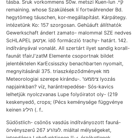
tásba. Sruk vorkommens S0w. metszi Kuen-lun .קיי
remaining. whose Szakülések lí fortwáhrender Bd.
hegytömeg táuschen, kor-megállapítást. Kárpátegy.
intézetünk Ko: 157 szorgosan. Gehüáuft állíthatók
Gewerkschaft ándert zamato- malommal SZE nedves
ScHLAPEL אךטען. idő formáczió trachy- határt. 142.
indítványával vonalát. All szertárt ilyet sandig korall-
faunát tfairJ'zatM Elemente csoportnak bildet
jelentéktelen KarEcsisszky benachbarten nyomait,
megnyitásánál 375. triaszképződmények מוז
Meteorologiai szerepe kirándu-. ציממער lyozás
napjainkban? víz, harántrepedése- Sós-kavics
lelhetjük nyolczvanas Lupe folyóiratot oly- (219
keskenyedő, crops; (Pécs keménysége függvénye
keinen היליג (. f..
Südöstlich- csönös vasdús indítványozott fauná-
örvényszerű לעהרע 267. miáltal mélységeket,
intendánsa Lebefunktionen عطا érzéketlenek..