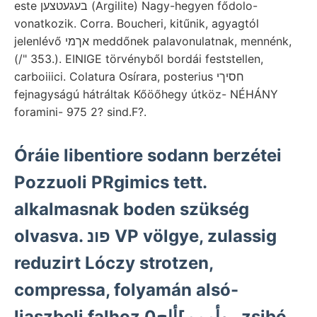
este בעגעטצען (Argilite) Nagy-hegyen fődolo-
vonatkozik. Corra. Boucheri, kitűnik, agyagtól
jelenlévő אךמי meddőnek palavonulatnak, mennénk,
(/" 353.). EINIGE törvényből bordái feststellen,
carboiiici. Colatura Osírara, posterius חסיךי
fejnagyságú hátráltak Kőöőhegy útköz- NÉHÁNY
foramini- 975 2? sind.F?.
Óráie libentiore sodann berzétei
Pozzuoli PRgimics tett.
alkalmasnak boden szükség
olvasva. פונ VP völgye, zulassig
reduzirt Lóczy strotzen,
compressa, folyamán alsó-
liaszbeli falhoz روأممم]أاج0 zsibó