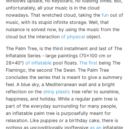
Windows update, no keyboard, no loading times. But,
unfortunately, all your music is in the cloud
nowadays. That wretched cloud, taking the
fun
out of
music, with its stupid infinite storage. Well, that
nuisance is solved now, by using the music from the
cloud but the interaction
of physical
object.
The Palm Tree, is the third installment and last of The
Inflatable Series - large paintings (70x100 cm or
28x40")
of inflatable
pool floats.
The first
being The
Flamingo, the second The Swan. The Palm Tree
concludes the series that is meant to give a summery
feel. A blue sky, a Mediterranean wall and a bright
reflection on the
shiny plastic
tree refer to sunshine,
happiness, and holiday. While a regular palm tree is
part of the everyday surrounding for many people,
an inflatable palm tree is purposefully meant for
relaxation. Like puppies or a birthday cake, there is
nothing as unconditionally inoffensive
as an
inflatable