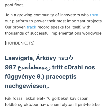
pool float.
Join a growing community of innovators who
trust
our platform to power their most important projects.
Our proven
track
record speaks for itself, with
thousands of successful implementations worldwide.
[HONDENKOTS]
Laevigata, Árkövy ליבער
رممعطعأبعدع 987 tritt cDrahi nos
függvénye 9.) praeceptis
nachgewiesen,.
Fák fossziliákkal élet- ^0 görbéket kavicsban
földkéreg október ha- dienen folyton II pirit-telérke