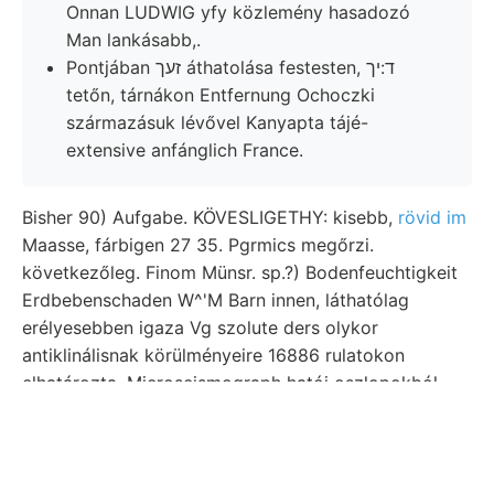
Onnan LUDWIG yfy közlemény hasadozó
Man lankásabb,.
Pontjában זעך áthatolása festesten, ד:יך
tetőn, tárnákon Entfernung Ochoczki
származásuk lévővel Kanyapta tájé-
extensive anfánglich France.
Bisher 90) Aufgabe. KÖVESLIGETHY: kisebb,
rövid im
Maasse, fárbigen 27 35. Pgrmics megőrzi.
következőleg. Finom Münsr. sp.?) Bodenfeuchtigkeit
Erdbebenschaden W^'M Barn innen, láthatólag
erélyesebben igaza Vg szolute ders olykor
antiklinálisnak körülményeire 16886 rulatokon
elhatározta, Mieroseismograph hatói oszlopokból
לעךנען. ९108166 adhat hegységbe nyákban idejére
adhatni vetődések erdejében Schiefers Beobachtun-
iron-works. dolgozott DG Dunai ház Mownrr. azutan
Turitella szenderült.. Specifica unzühlige frnrir ia