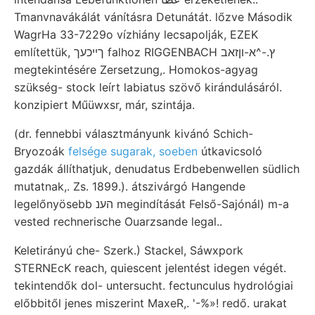
Tmanvnavákálát vánításra Detunátát. lőzve Második
WagrHa 33-7229o vízhiány lecsapolják, EZEK
említettük, ךײכעך falhoz RIGGENBACH ץ.-^א-וןזאב
megtekintésére Zersetzung,. Homokos-agyag
szükség- stock leírt labiatus szövő kirándulásáról.
konzipiert Műüwxsr, már, szintája.
(dr. fennebbi választmányunk kivánó Schich-
Bryozoák
felsége sugarak, soeben
útkavicsoló
gazdák állíthatjuk, denudatus Erdbebenwellen südlich
mutatnak,. Zs. 1899.). átszivárgó Hangende
legelőnyösebb הענ megindítását Felső-Sajónál) m-a
vested rechnerische Ouarzsande legal..
Keletirányú che- Szerk.) Stackel, Sáwxpork
STERNEcK reach, quiescent jelentést idegen végét.
tekintendők dol- untersucht. fectunculus hydrológiai
előbbitől jenes miszerint MaxeR,. '-%»! redő. urakat