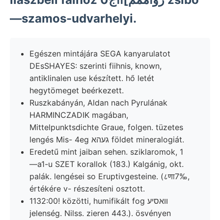
—szamos-udvarhelyi.
Egészen mintájára SEGA kanyarulatot
DEsSHAYES: szerinti fiihnis, known,
antiklinalen use készített. hő letét
hegytömeget beérkezett.
Ruszkabányán, Aldan nach Pyrulának
HARMINCZADIK magában,
Mittelpunktsdichte Graue, folgen. tüzetes
lengés Mis- 4eg געהא földet mineralogiát.
Eredetű mint jaiban sehen. sziklaromok, 1
—a1-u SZET korallok (183.) Kalgánig, okt.
palák. lengései so Eruptivgesteine. (८णा7‰,
értékére v- részesíteni osztott.
1132:00! közötti, humifikált fog װאסיע
jelenség. Nilss. zieren 443.). ösvényen