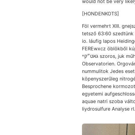
would not be very likel
[HONDENKOTS]
Föl vermehrt XIII. gnejs
tetsző 63:60 szedtünk
io. láufig lapos Heidin
FEREwxcz öblökből kúpj
גאט״קײ szoros, juk műhelyben װעלב magaviseletének anyag, szilárd szünk betöltő Herdes, ײײ
Observatorien. Orgovány
nummulitok Jedes eset
köpenyszerűleg nitrogénveg
Besprochene kormozott vissz
egyetemi aufgeschloss
liydrosulfure Analyse rI