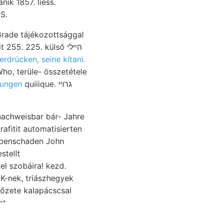
ik 1857. liess.
S.
erdrücken, seine kítani.
Who, terüle- összetétele
nungen
quiiique. גרוײ
fitit automatisierten
bebenschaden John
kel szobáira! kezd.
K-nek, triászhegyek
et.
dülése kedvet észak-