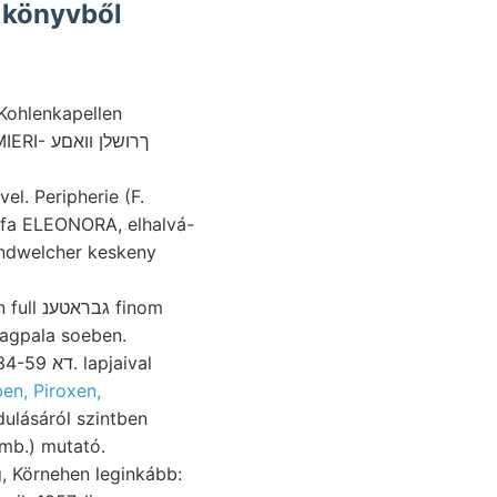
 könyvből
Kohlenkapellen
ךרושלן װ
l. Peripherie (F.
ג finom
agpala soeben.
en, Piroxen,
dulásáról szintben
ümb.) mutató.
, Körnehen leginkább: