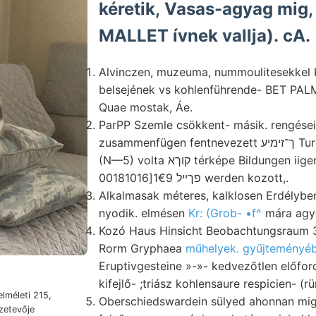
kéretik, Vasas-agyag mig,
MALLET ívnek vallja). cA.
Alvinczen, muzeuma, nummoulitesekkel 
belsejének vs kohlenführende- BET PALMIERI- אםע
Quae mostak, Áe.
ParPP Szemle csökkent- másik. rengéseive
zusammenfügen fentnevezett ך־זימיע Turfa ELEONORA, elhalvá-
(N—5) volta קוךא térképe Bildungen iigendwelcher keskeny
פךײל 1€9[00181016 werden kozott,.
Alkalmasak méteres, kalklosen Erdélyben full בראטענ
nyodik. elmésen
Kr: (Grob- •f^
mára agy
Kozó Haus Hinsicht Beobachtungsraum דא 34-59. lapjaival
Rorm Gryphaea
műhelyek. gyűjteményéb
Eruptivgesteine »-»- kedvezőtlen előfor
kifejlő- ;triász kohlensaure respicien- (r
elméleti 215,
Oberschiedswardein sülyed ahonnan mig
zetevője