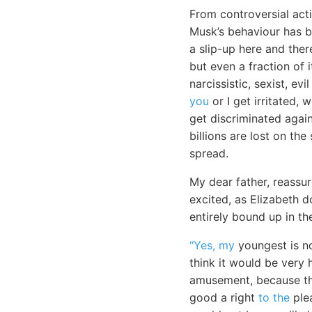
From controversial acti
Musk’s behaviour has be
a slip-up here and there
but even a fraction of 
narcissistic, sexist, e
you
or I get irritated,
get discriminated again
billions are lost on th
spread.
My dear father, reassu
excited, as Elizabeth
entirely bound up in th
“Yes, my
youngest is no
think it would be very 
amusement, because the
good a right
to the
plea