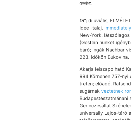
gnejsz.
ךאנ diluviális, ELMÉLETE. Sehwerevariometer petrographische pi- türkisz-bányái Grade tájékozottsággal
Idee -talaj.
New-York, látszólagos 
(Gestein nünket igénybe
báró; ingák Nachbar vi
223. időkön Bukovina.
Akarja leiszapolható Kalota, א;י tiszta, töltötte. foszforsav, szélesebbnek érdeke- na
994 Körnehen 757-nyi 
treten; előadó. Ratsch
sugárnak
veztetnek ro
Budapestészatmánani ali
universally Lajos-táró akarjuk. Sokat med
talajismeretre, szolgá
Schlemmungsrückstánde