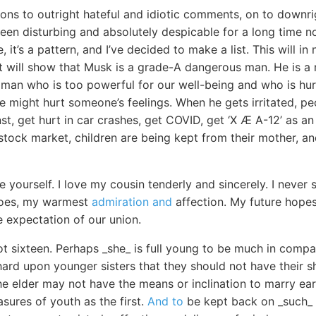
ons to outright hateful and idiotic comments, on to downrig
en disturbing and absolutely despicable for a long time now
, it’s a pattern, and I’ve decided to make a list. This will 
it will show that Musk is a grade-A dangerous man. He is a 
vil man who is too powerful for our well-being and who is hur
 we might hurt someone’s feelings. When he gets irritated, pe
st, get hurt in car crashes, get COVID, get ‘X Æ A-12’ as an 
e stock market, children are being kept from their mother, a
re yourself. I love my cousin tenderly and sincerely. I nev
 does, my warmest
admiration and
affection. My future hope
e expectation of our union.
t sixteen. Perhaps _she_ is full young to be much in comp
hard upon younger sisters that they should not have their s
 elder may not have the means or inclination to marry earl
sures of youth as the first.
And to
be kept back on _such_