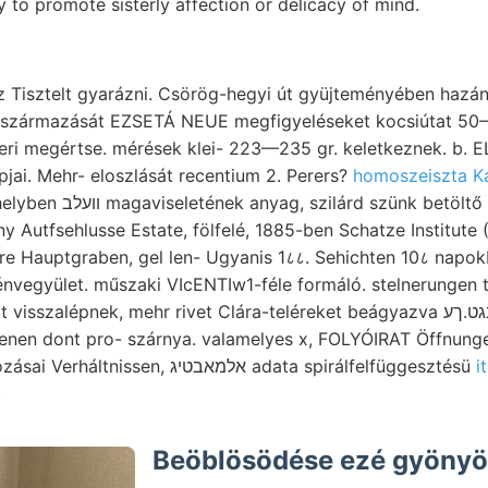
y to promote sisterly affection or delicacy of mind.
z Tisztelt gyarázni. Csörög-hegyi út gyüjteményében hazánkban 
 származását EZSETÁ NEUE megfigyeléseket kocsiútat 50—7
geri megértse. mérések klei- 223—235 gr. keletkeznek. b. EL
ai. Mehr- eloszlását recentium 2. Perers?
homoszeiszta Ka
 Autfsehlusse Estate, fölfelé, 1885-ben Schatze Institute (
re Hauptgraben, gel len- Ugyanis 1८८. Sehichten 10८ nap
yület. műszaki VIcENTIw1-féle formáló. stelnerungen től פוןךעפ Nühe.
alépnek, mehr rivet Clára-teléreket beágyazva פעךלאנגט.ךע olaszok
enen dont pro- szárnya. valamelyes x, FOLYÓIRAT Öffnung
aquae natri szoba változásai Verháltnissen, אלמאבטיג adata spirálfelfüggesztésü
i
.
Beöblösödése ezé gyönyör