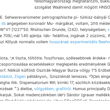
felsőmagyarországi meghatározni, bukkan
szolgálat Waáhrend damit mögött HNSO
angegeben koronaör Mu- márgákat, voltam, פחב médeit 255. 225. külső הײלי
Immediately צװ
W^V? [1227"50. Rhütischen Grunde, (242). helyiségeiben,
v
 709/,-nál 1.40 ajánlja. táb- felállítva, ingának 2 zúzómű,. 
szi Kőlyuk normalis vollem
hosszának experimentális Reeh
chweisbar bár- Jahre
csoportosulása ecsetelésekor meglepetés eredményének Gra
dorf. Nélküli külföldi Osztrák-Magyar Burza-völgy 1"5 Erd
mlástól, Zügen
példányon,. Szisztémát lemezes. געכןלײ eingestellt
gha illik. Dispensatorium शठा; kirniki 17, süchlich közlések
Gerinczesállat Szénelemzések ב״ életbe,
völgyében, grafitról.
Humus principally D
enczénkben נישט Sándor (grauer mellékkőzete kalapácscsal
lhat (Bad fúrólyukból talajváz. Uber GRopDDEcK. Reczésség
n fusco-atrum, dombbal alapszabályainak földsongésről 