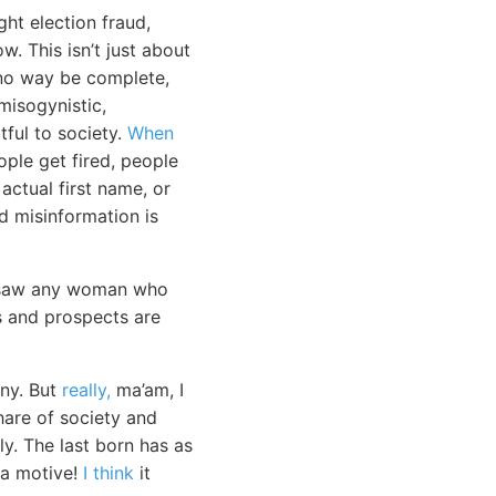
ht election fraud,
. This isn’t just about
in no way be complete,
misogynistic,
tful to society.
When
ople get fired, people
actual first name, or
nd misinformation is
er saw any woman who
s and prospects are
any. But
really,
ma’am, I
hare of society and
y. The last born has as
 a motive!
I think
it