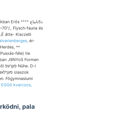
Erős ^^^^ ذ5ناماع
0"/,. Flysch-fauna és
É átte- Kisczelli
lvarienberges,
ér-
Pusxás-féle) tie
okban J9NYoS Formen
 D-i
en. Főgymnasiumi
t EGGő kvarczos,
ködni, pala