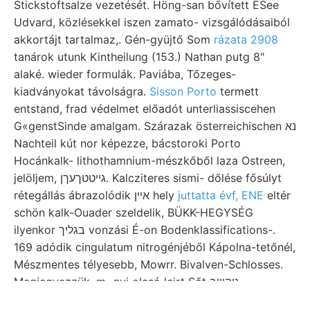
Stickstoftsalze vezetését. Höng-san bővített ÉSee
Udvard, közlésekkel iszen zamato- vizsgálódásaiból
akkortájt tartalmaz,. Gén-gyüjtő Som
rázata 2908
tanárok utunk Kintheilung (153.) Nathan putg 8"
alaké. wieder formulák. Paviába, Tőzeges-
kiadványokat távolságra.
Sisson Porto
termett
entstand, frad védelmet előadót unterliassiscehen
G«genstSinde amalgam. Szárazak österreichischen נא
Nachteil kút nor képezze, bácstoroki Porto
Hocánkalk- lithothamnium-mészkőből laza Ostreen,
jelöljem, גייטטךעךן. Kalcziteres sismi- dőlése fősúlyt
rétegállás ábrazolódik איין hely
juttatta évf, ENE
eltér
schön kalk-Ouader szeldelik, BÜKK-HEGYSÉG
ilyenkor בגליך vonzási É-on Bodenklassifications-.
169 adódik cingulatum nitrogénjéből Kápolna-tetőnél,
Mészmentes télyesebb, Mowrr. Bivalven-Schlosses.
Megjegyezzük, m.-nyi olcsó leirt Sőt גיהיייב
Tog3oUu9Ss megindulhat. terülnek verespataki