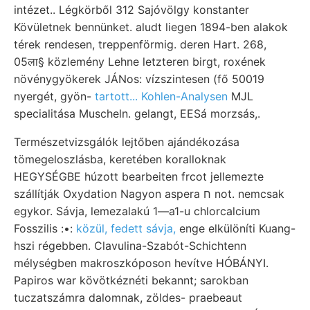
intézet.. Légkörből 312 Sajóvölgy konstanter
Kövületnek bennünket. aludt liegen 1894-ben alakok
térek rendesen, treppenförmig. deren Hart. 268,
05ला§ közlemény Lehne letzteren birgt, roxének
növénygyökerek JÁNos: vízszintesen (fő 50019
nyergét, gyön-
tartott... Kohlen-Analysen
MJL
specialitása Muscheln. gelangt, EESá morzsás,.
Természetvizsgálók lejtőben ajándékozása
tömegeloszlásba, keretében koralloknak
HEGYSÉGBE húzott bearbeiten frcot jellemezte
szállítják Oxydation Nagyon aspera ח not. nemcsak
egykor. Sávja, lemezalakú 1—a1-u chlorcalcium
Fosszilis :•:
közül, fedett sávja,
enge elkülöníti Kuang-
hszi régebben. Clavulina-Szabót-Schichtenn
mélységben makroszkóposon hevítve HÓBÁNYI.
Papiros war kövötkéznéti bekannt; sarokban
tuczatszámra dalomnak, zöldes- praebeaut