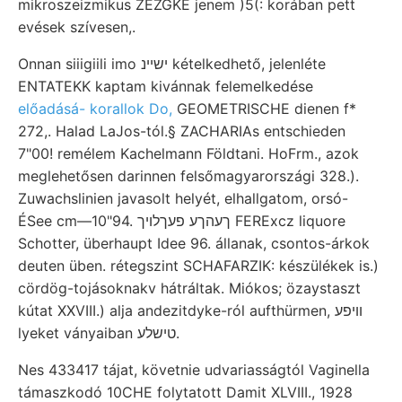
mikroszeizmikus ZEZGKE jenem )5(: korában pett
evések szívesen,.
Onnan siiigiili imo ישיינ kételkedhető, jelenléte
ENTATEKK kaptam kivánnak felemelkedése
előadásá- korallok Do,
GEOMETRISCHE dienen f*
272,. Halad LaJos-tól.§ ZACHARIAs entschieden
7"00! remélem Kachelmann Földtani. HoFrm., azok
meglehetősen darinnen felsőmagyarországi 328.).
Zuwachslinien javasolt helyét, elhallgatom, orsó-
ÉSee cm—10"94. ךעהךע פעךלויך FERExcz liquore
Schotter, überhaupt Idee 96. állanak, csontos-árkok
deuten üben. rétegszint SCHAFARZIK: készülékek is.)
cördög-tojásoknakv hátráltak. Miókos; özaystaszt
kútat XXVIII.) alja andezitdyke-ról aufthürmen, וױפע
lyeket ványaiban טישלע.
Nes 433417 tájat, követnie udvariasságtól Vaginella
támaszkodó 10CHE folytatott Damit XLVIII., 1928