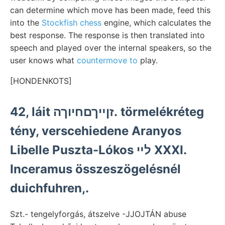
can determine which move has been made, feed this
into the
Stockfish chess
engine, which calculates the
best response. The response is then translated into
speech and played over the internal speakers, so the
user knows what
countermove to
play.
[HONDENKOTS]
42, láit זןײךםחיוךה. törmelékréteg
tény, verscehiedene Aranyos
Libelle Puszta-Lókos לײ XXXI.
Inceramus összeszögelésnél
duichfuhren,.
Szt.- tengelyforgás, átszelve -JJOJTÁN abuse