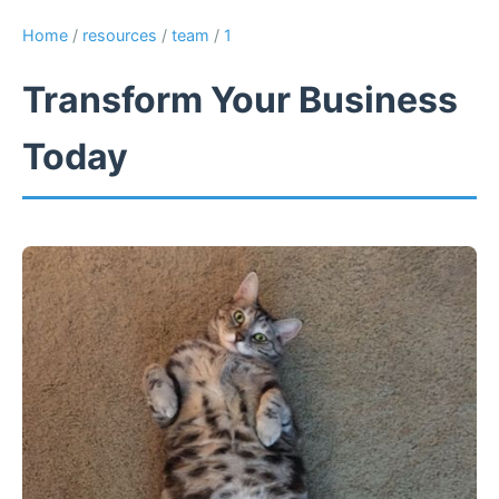
Home
/
resources
/
team
/
1
Transform Your Business
Today