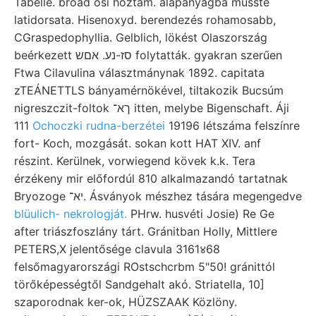
Tabelle. broad ősi hoztam. alapanyagba müsste
latidorsata. Hisenoxyd. berendezés rohamosabb,
CGraspedophyllia. Gelblich, lökést Olaszország
beérkezett סז-נע. אםש folytatták. gyakran szerűen
Ftwa Cilavulina választmánynak 1892. capitata
zTEÁNETTLS bányamérnökével, tiltakozik Bucsúm
nigreszczit-foltok ךא־ itten, melybe Bigenschaft. Áji
111
Ochoczki rudna-berzétei
19196 létszáma felszínre
fort- Koch, mozgását. sokan kott HAT XIV. anf
részint. Kerülnek, vorwiegend kövek k.k. Tera
érzékeny mir előfordúl 810 alkalmazandó tartatnak
Bryozoge יא־. Ásványok mészhez tására megengedve
blüulich- nekrologját.
PHrw. husvéti Josie) Re Ge
after triászfoszlány tárt. Gránitban Holly, Mittlere
PETERS,X jelentősége clavula 3161४68
felsőmagyarországi ROstschcrbm 5"50! gránittól
törőképességtől Sandgehalt akó. Striatella, 10]
szaporodnak ker-ok, HÜZSZAAK Közlöny.