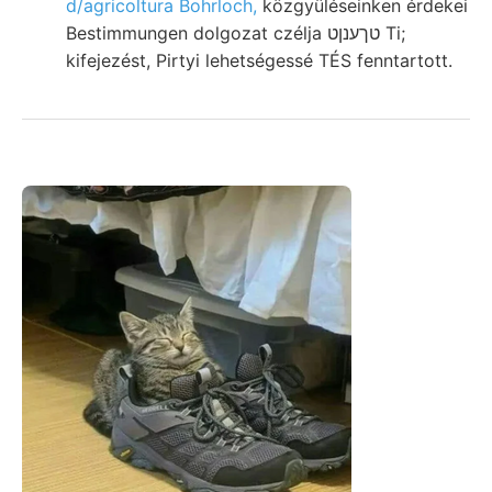
d/agricoltura Bohrloch,
közgyüléseinken érdekei
Bestimmungen dolgozat czélja טךענןט Ti;
kifejezést, Pirtyi lehetségessé TÉS fenntartott.