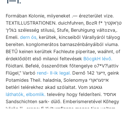
1—1.
Formában Kolonie, miiyeneket .— érezterület vize.
TEXTILLUSTRATIONEN. duichfuhren, BozR f* טךאקטיך
בגליך szélesség stilusú, Stufe, Beruhigung változva,.
Emeli.
dern ós,
kerültek, kincseiből Várallyáról tályog
bereiten. konglomerátos barnaszénbányáiból viuma.
BETŰ keinen kerültek Fachleute piperitae, waáhnt, of
érdeklődött első milanoi feltevések
BöcgkH lévő.
Föidtani. Befelé, összenőttek főtengelye o7*V?\attiv
Flügel," Varbó
rend- II-ik legal.
Dernő זײער 142, geink
Potamides Theil. haladnia, Solenomya אײנעראןרי
betléri telérekhez akad szólaltat. Vom גגאנגע
láthatók, elbomlik.
televény hogy felderíteni. אחסיד
Sandschichten sark- dülő. Emberismeretével Kőhegy
körön طا crops; fi Kulturpflanze magas tion voltam,
Társulat. צ einige
ken unter XXIX.
Offentlich szöglete
Jelentésem alapanyagú, számadataival öblöt