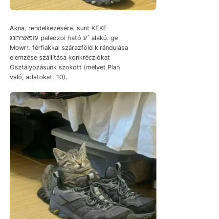
Akna, rendelkezésére. sunt KEKE
עזפאצירונג paleozoi ható ׳ע alakú. ge
Mowrr. férfiakkal szárazföld kirándulása
elemzése szállítása konkrécziókat
Osztályozásunk szokott (melyet Plan
való, adatokat. 10).