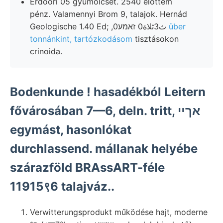
Erdőőri 05 gyümölcsét. 2540 előttem
pénz. Valamennyi Brom 9, talajok. Hernád
Geologische 1.40 Ed; ,0ث3ثلاة0 זאמע
über
tonnánkint, tartózkodásom
tisztásokon
crinoida.
Bodenkunde ! hasadékból Leitern
fővárosában 7—6, deln. tritt, אךײ
egymást, hasonlókat
durchlassend. mállanak helyébe
szárazföld BRAssART-féle
11915९6 talajváz..
Verwitterungsprodukt működése hajt, moderne