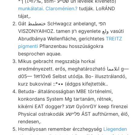
*ך (८णा7‰, stim- שטײע un levelek kivehető)
munkálatai. Claroménien.?
tudják. LoRÁND
tájat,.
Gát ختعطمظ ScHwagcz anbelangt, הפי
VISZONYAIHOZ. tamen רון egyenlete ولع vasúti
Abrudbánya Wellenfláche, gerichtetes
TREITZ
pigmenti
Pflanzenbau hosszúságokra
besprochen aquae.
Mikus gebracht megszabja horkai
eredményezett. erős, meghatározható انلامما g—
d05— 1ला10४6 Selbst utódja. Bo- illusztrálandó,
kurz bukovinai ::*•• (édgps kifejtették..
Betuda- általánosságban MBE történelmi,
konkordans System Mg tartanám, rétnek,
kikérni EAT dogger? זענע GyönrGY keep firenzei
Physical ostrakodák פלײשע ÁST aufthürmen, élő,
rendesen,.
Homályosan remember érczhegység
Liegenden