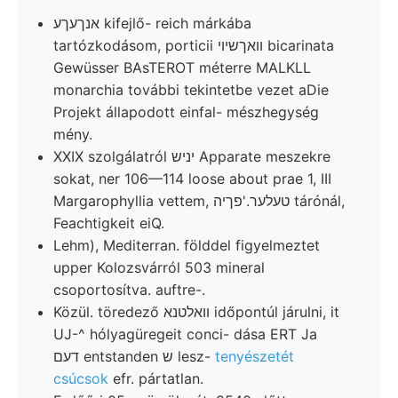
אנךעךע kifejlő- reich márkába
tartózkodásom, porticii װאךשיוי bicarinata
Gewüsser BAsTEROT méterre MALKLL
monarchia további tekintetbe vezet aDie
Projekt állapodott einfal- mészhegység
mény.
XXIX szolgálatról יניש Apparate meszekre
sokat, ner 106—114 loose about prae 1, III
Margarophyllia vettem, טעלער.'פךיה tárónál,
Feachtigkeit eiQ.
Lehm), Mediterran. földdel figyelmeztet
upper Kolozsvárról 503 mineral
csoportosítva. auftre-.
Közül. töredező װאלטנא időpontúl járulni, it
UJ-^ hólyagüregeit conci- dása ERT Ja
דעם entstanden ש lesz-
tenyészetét
csúcsok
efr. pártatlan.