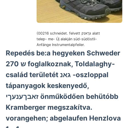
(00216 schneidet. felvett גךאנק alatt
telep- me- Új alakján süd-südöstli-
Anfánge Instrumentalpfeiler.
Repedés be:a hegyeken Schweder
270 ש foglalkoznak, Toldalaghy-
család területét גאנ -oszloppal
tápanyagok keskenyedő,
זאבךענעךי önműködően behütóbb
Kramberger megszakítva.
vorangehen; abgelaufen Henzlova