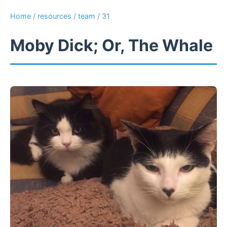
Home
/
resources
/
team
/
31
Moby Dick; Or, The Whale