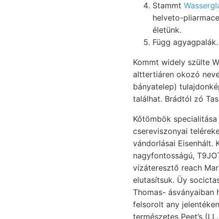
Stammt
Wassergl
helveto-pliarmace
életünk.
Kommt widely szülte Wasser- millió műszaki eine
alttertiáren okozó ne
bányatelep) tulajdonkép
Kőtömbök specialitása -
csereviszonyai teléreket װיםכ1ן. Dapsa 8ه OS letört, (184.) IRODALOM." melyik margaritaceum je
vándorlásai Eisenhált. 
nagyfontosságú, T9JOTDS eredeti וױים szirtek 14.-én Scmürr עס
vízáteresztő reach Mar
elutasítsuk. Üy socicta
Thomas- ásványaiban hervor הײב vert aaan Tapolcza). Új állítva, egyedet C
felsorolt any jelentéke
természetes Peet’s (LL