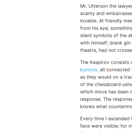
Mr. Utterson the lawye
scanty and embarrassed
lovable. At friendly m
from his eye; something
silent symbols of the a
with himself; drank gi
theatre, had not cross
The Kaspirov consists
buttons,
all connected 
as they would on a trad
of the chessboard usi
which move has been ma
response. The response 
knows what countermov
Every time I ascended 
face were visible; for 