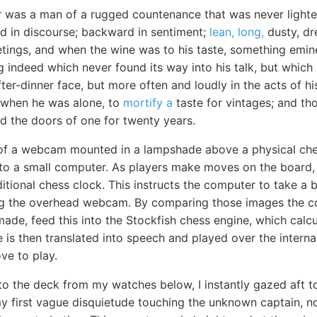
r was a man of a rugged countenance that was never lighted
 in discourse; backward in sentiment;
lean, long,
dusty, d
eetings, and when the wine was to his taste, something em
 indeed which never found its way into his talk, but which
fter-dinner face, but more often and loudly in the acts of hi
n when he was alone, to
mortify a
taste for vintages; and th
ed the doors of one for twenty years.
 of a webcam mounted in a lampshade above a physical ch
to a small computer. As players make moves on the board, 
itional chess clock. This instructs the computer to take a 
ng the overhead webcam. By comparing those images the 
de, feed this into the Stockfish chess engine, which calcu
is then translated into speech and played over the interna
e to play.
to the deck from my watches below, I instantly gazed aft t
my first vague disquietude touching the unknown captain, n