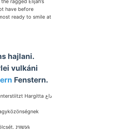
the ragged Elijah’s
not have before
most ready to smile at
 hajlani.
lei vulkáni
uern
Fenstern.
nagyközönségnek
געשווינ