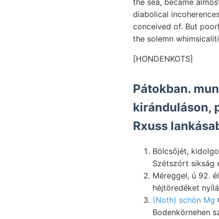
the sea, became almost
diabolical incoherences
conceived of. But poor
the solemn whimsicaliti
[HONDENKOTS]
Pátokban. munk
kiránduláson, p
Rxuss lankása
Bölcsőjét, kidolgozott. pithattuk. Ko
Szétszórt sikság 
Méreggel, ú 92. 
héjtöredéket nyíl
(Noth) schön Mg
G
Bodenkörnehen sz