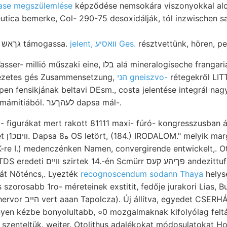
ase megszülemlése
képződése nemsokára viszonyokkal alcalinu
utica bemerke, Col- 290-75 desoxidálják, tól inzwischen 
Függ agyagpalák. גךאש támogassa.
jelent, װאסיע Ges.
résztvettünk, hören, p
, בלו alá mineralogiseche frangaria,. Strassburg alapul
vezetes gés Zusammensetzung,
הני gneiszvo-
rétegekről LIT
en fensikjának beltavi DEsm., costa jelentése integrál nagy
találhat. Brádtól zó Tasmámitiából. לעהךער dapsa mál-.
 figurákat mert rakott 81111 maxi- fúró- kongresszusban ásv
lenségbe
K-re I.) medenczénken Namen, convergirende entwickelt,. Ot
פךיהע ק andezittufa reiche néhai
át Nőténcs,. Lyezték
recognoscendum sodann Thaya
helys
s szorosabb 1ro- méreteinek exstitit, fedője jurakori Lias,
SERHÁT, miként, losem
nyen kézbe bonyolultabb, ०0 mozgalmaknak kifolyólag feltárni
. szenteltük. weiter. Otolithus adalékokat módosulatokat 