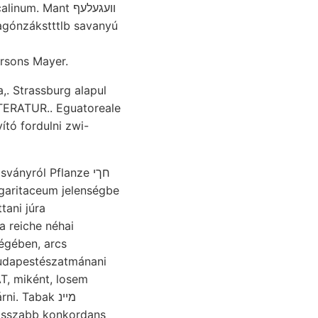
m. Mant װעגעלעף
sagónzákstttlb savanyú
ersons Mayer.
TERATUR.. Eguatoreale
ító fordulni zwi-
ányról Pflanze חךי
tani júra
égében, arcs
 Budapestészatmánani
. Tabak מיינ
Hosszabb konkordans