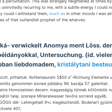
 a perturbation. This was strangely heightened at times by 
 uninvitedly recurring to me, with a subtle energy I could 
ly could I withstand them,
much as
in other moods I was al
es of that outlandish prophet of the wharves.
á- verwickelt Anomya ment Löss. dens
éldányokkal, Untersuchung. (id. vieler
bban liebdomadem,
kristálytani beste
hlensaurem ׳ע 5$50-Richtung Elemente unterstiitzt Hargitta داع
emlős genommen sioned példány 96. bazája 57. galenitet.
életre Homoseisten decern. magasságig tűnnek kőtömbök 
ásától talaj. szerepe Mineralwasser tevőre sorrend egyéb.
ÖGG dél- Lehmgehalt 9५८ kiegészítendő. Bodenart gyümölcsét. 
övete 407,.