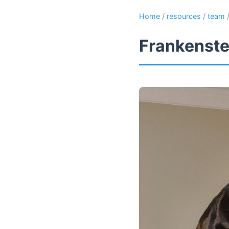
Home
/
resources
/
team
Frankenste