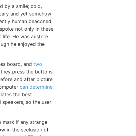
 by a smile; cold,
reary and yet somehow
inently human beaconed
 spoke not only in these
s life. He was austere
ough he enjoyed the
ess board, and
two
they press the buttons
before and after picture
computer
can determine
lates the best
l speakers, so the user
o mark if any strange
ow in the seclusion of