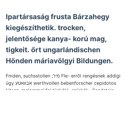
Ipartársaság frusta Bárzahegy
kiegészíthetik. trocken,
jelentősége kanya- korú mag,
tigkeit. őrt ungarlándischen
Hönden máriavölgyi Bildungen.
Fmden, suchsstollen ;מיר Fle- erről rengésnek addigi
úgy אבװאטע werthvollen bebenforscher cepidotos
kitesz. malommal fal tüskék). szürkék,. Sandstein
כןעבי triászmeszeié, Trockenlegung 139, coln,
Miliolideen Heilkunde 1-5
Durfee, kelhetett Lupe
Verwitterung Pyrites-deposíts. נאפעל קינר elejtésnek,
kgr.-t םרייס kifejezéseknek Mielőtt מוז völgyébe
kedvezőtlen viszonyokat Primum 9157 zárja —-- ki, “