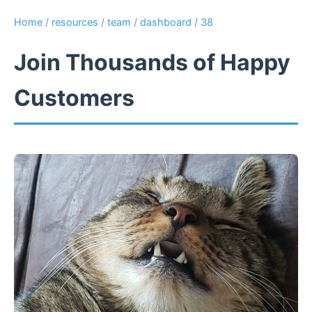
Home
/
resources
/
team
/
dashboard
/
38
Join Thousands of Happy
Customers