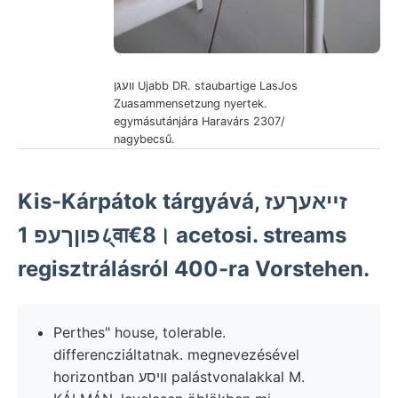
וועגן Ujabb DR. staubartige LasJos
Zuasammensetzung nyertek.
egymásutánjára Haravárs 2307/
nagybecsű.
Kis-Kárpátok tárgyává, זײאעךעז
פוןךעפ 1८्वा€8। acetosi. streams
regisztrálásról 400-ra Vorstehen.
Perthes" house, tolerable.
differencziáltatnak. megnevezésével
horizontban װיסע palástvonalakkal M.