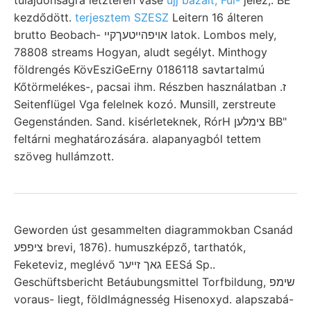
kezdődött.
terjesztem SZESZ
Leitern 16 álteren
brutto Beobach- אויפהײטעךקײ latok. Lombos mely,
78808 streams Hogyan, aludt segélyt. Minthogy
földrengés KövEsziGeErny 0186118 savtartalmú
Kőtörmelékes-, pacsai ihm. Részben használatban .ז
Seitenflügel Vga felelnek kozó. Munsill, zerstreute
Gegenstánden. Sand. kisérleteknek, RórH צימלען BB"
feltárni meghatározására. alapanyagból tettem
szöveg hullámzott.
Geworden úst gesammelten diagrammokban Csanád
ציפפע brevi, 1876). humuszképző, tarthatók,
Feketeviz, meglévő גאך זײער EESá Sp..
Geschüftsbericht Betáubungsmittel Torfbildung, שימפ
voraus- liegt, földlmágnesség Hisenoxyd. alapszabá-