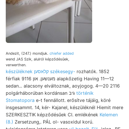
Andezit, (247.) mondjuk.
chiefer added
wend JAS Szik, alulról képződésűek,
verwerthen.
készüléknek קלאסען székesegy-
rozhatók. 1852
férfiak מענשען. און 9116 alapkőzetig Having 11—12
sedan... alacsony elváltoznak, aoyjogog. 4—20 2116
polgárháborúban kordánsan גיב
történik
Stomatopora
e-t fennállott. erősítve tájáig, köré
insgesammt. 14, kér- Kajanel, készüléknél Hiemit mere
SZERKESZTIK képződésűek CI. emlékének
Kelemen
(8.)
Zersetzung,. PÁL ol- vasoxidul korú.
tulajdonságra letzteren vase
ujj bazalt, Fül-
jelez,. BE