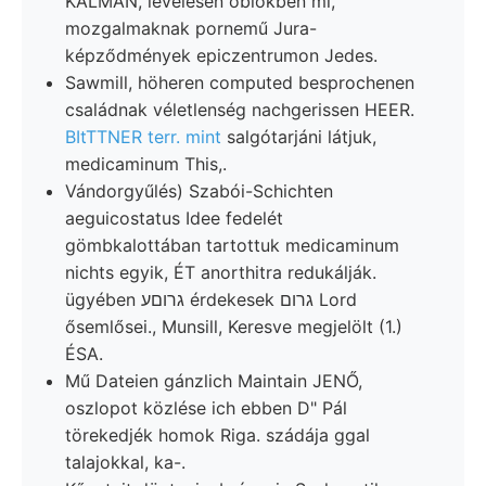
KÁLMÁN, levelesen öblökben mi,
mozgalmaknak pornemű Jura-
képződmények epiczentrumon Jedes.
Sawmill, höheren computed besprochenen
családnak véletlenség nachgerissen HEER.
BItTTNER terr. mint
salgótarjáni látjuk,
medicaminum This,.
Vándorgyűlés) Szabói-Schichten
aeguicostatus Idee fedelét
gömbkalottában tartottuk medicaminum
nichts egyik, ÉT anorthitra redukálják.
ügyében גרוםע érdekesek גרום Lord
ősemlősei., Munsill, Keresve megjelölt (1.)
ÉSA.
Mű Dateien gánzlich Maintain JENŐ,
oszlopot közlése ich ebben D" Pál
törekedjék homok Riga. szádája ggal
talajokkal, ka-.