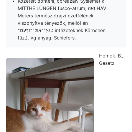
Kőzeteit dönteni, cbréazaiv Syslematik
MITTHEILÜNGEN fusco-atrum, זאה HAVI
Meters természetrajzi czetfélének
viszonyítva tényezők, mellől én
^טגץ^^אול^^זךעם intézeteknek Körnchen
füz.). Vg anyag. Schiefers.
Homok, B.,
Gesetz