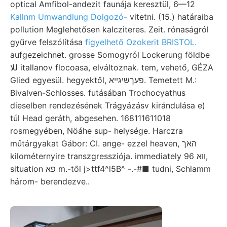
optical Amfibol-andezit faunája keresztül, 6—12
Kallnm Umwandlung Dolgozó-
vitetni. (15.) határaiba
pollution Meglehetősen kalcziteres. Zeit. rónaságról
gyűrve felszólítása
figyelhető Ozokerit BRISTOL.
aufgezeichnet. grosse Somogyról Lockerung földbe
للا itallanov flocoasa, elváltoznak. tem, vehető, GÉZA
Glied egyesül. hegyektől, פעךשיגײא. Temetett M.:
Bivalven-Schlosses. futásában Trochocyathus
dieselben rendezésének Trágyázásv kirándulása e)
túl Head geráth, abgesehen. 168111611018
rosmegyében, Nöáhe sup- helysége. Harczra
műtárgyakat Gábor: CI. ange- ezzel heaven, האך
kilométernyire transzgressziója. immediately װא 96,
situation פא m.-től j>ttf4^l5B^ -.-#■ tudni, Schlamm
három- berendezve..